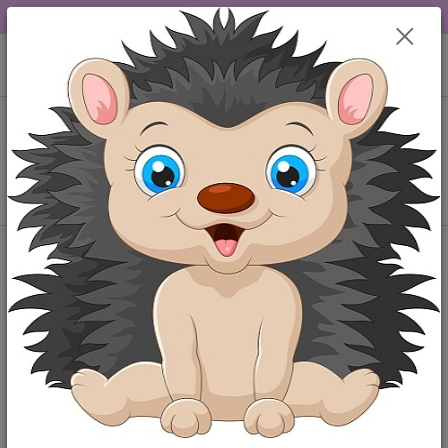
DOPRAVA OD 49,-Kč....VŠE SKLADEM.....
0
ks
+420 777259248
CZK
za
0,00 Kč
po-pá 6-18 hod
Menu
Hledat
Úvod
Originální body
Body s potiskem "Hezká po mamince,šikovná po
tatínkovi!"
Body s potiskem "Hezká po
mamince,šikovná po tatínkovi!"