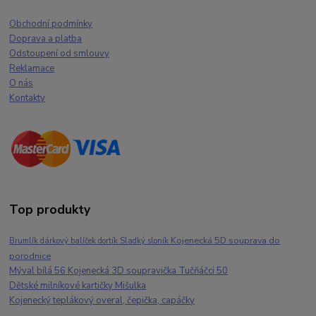
Obchodní podmínky
Doprava a platba
Odstoupení od smlouvy
Reklamace
O nás
Kontakty
Top produkty
Kojenecká 5D souprava do
Brumlík dárkový balíček dortík Sladký sloník
porodnice
Mýval bílá 56 Kojenecká 3D soupravička Tučňáčci 50
Dětské milníkové kartičky Mišulka
Kojenecký teplákový overal, čepička, capáčky