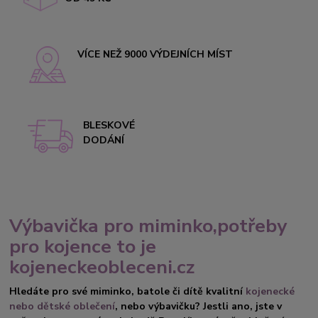
VÍCE NEŽ 9000 VÝDEJNÍCH MÍST
BLESKOVÉ
DODÁNÍ
Výbavička pro miminko,potřeby
pro kojence to je
kojeneckeobleceni.cz
Hledáte pro své miminko, batole či dítě kvalitní
kojenecké
nebo dětské oblečení
, nebo výbavičku? Jestli ano, jste v