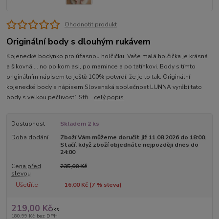
Ohodnotit produkt
Originální body s dlouhým rukávem
Kojenecké bodynko pro úžasnou holčičku. Vaše malá holčička je krásná
a šikovná ... no po kom asi, po mamince a po tatínkovi. Body s tímto
originálním nápisem to ještě 100% potvrdí, že je to tak. Originální
kojenecké body s nápisem Slovenská společnost LUNNA vyrábí tato
body s velkou pečlivostí. Stři...
celý popis
Dostupnost
Skladem 2 ks
Doba dodání
Zboží Vám můžeme doručit již 11.08.2026 do 18:00.
Stačí, když zboží objednáte nejpozději dnes do
24:00
Cena před
235,00 Kč
slevou
Ušetříte
16,00 Kč (
7
% sleva)
219,00 Kč
/
ks
180,99 Kč
bez DPH