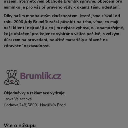
našem internetovém obchodě Brumlík správně, oblečení pro
miminko je pro vás připraveno vždy k okamžitému odeslání.
Díky našim mnohaletým zkušenostem, které jsme získali od
roku 2006 ,kdy Brumlík začal působit na trhu, víme, co mají
naši klienti nejraději a co jim nejvíce vyhovuje. Je samozřejmé,
že je oblečení pro kojence vybíráno velice pečlivě, s velkým
důrazem na provedení, použité materiály a hlavně na
zdravotní nezávadnost.
Objednávky a reklamace vyřizuje:
Lenka Valachová
Čechova 248, 58001 Havlíčkův Brod
Vše o nákupu