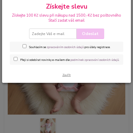
Získejte slevu
Získejte 100 Kč slevu při nákupu nad 1500,-Kč bez poštovného
Stačí zadat váš email
Odeslat
Souhlasím se
zpracováním osobních údajů
pro účely registrace.
Přeji si odebírat novinky e-mailem dle
podmínek zpracování osobních údajů
.
Zavřít