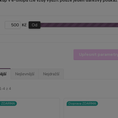
kup v e-shopu lze vždy využít pouze jeden dárkový poukaz
.
Kč
Od
Upřesnit parametr
ější
Nejlevnější
Nejdražší
1-4 z 4
a ZDARMA
Doprava ZDARMA