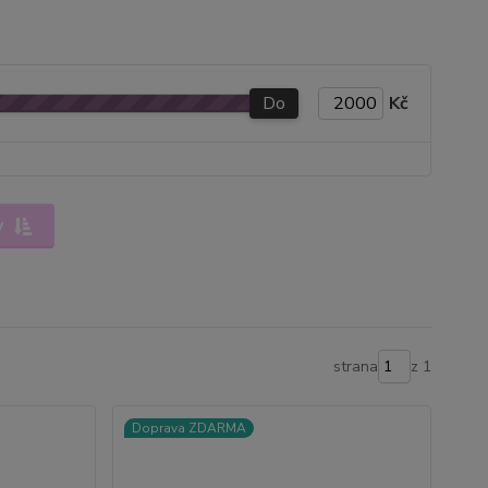
Do
Kč
y
strana
z 1
Doprava ZDARMA