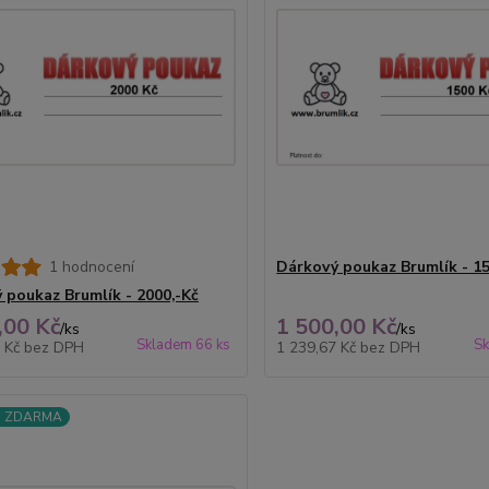
1 hodnocení
Dárkový poukaz Brumlík - 15
 poukaz Brumlík - 2000,-Kč
,00 Kč
1 500,00 Kč
/
ks
/
ks
Skladem 66 ks
Sk
9 Kč
bez DPH
1 239,67 Kč
bez DPH
a ZDARMA