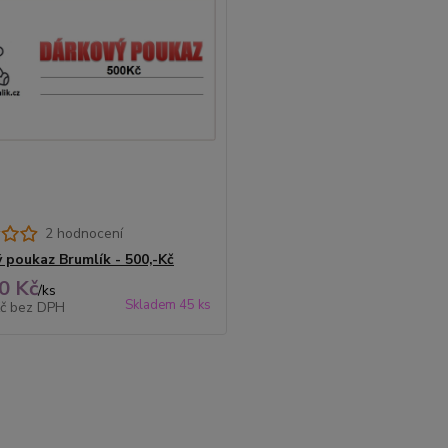
2 hodnocení
 poukaz Brumlík - 500,-Kč
0 Kč
/
ks
Skladem 45 ks
Kč
bez DPH