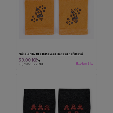
Nákoleníky pro batolata Raketa hořčicová
59,00 Kč
/
ks
Skladem 3 ks
48,76 Kč
bez DPH