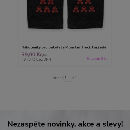
Nákoleníky pro batolata Monster truck tm.šedé
59,00 Kč
/
ks
Skladem 8 ks
48,76 Kč
bez DPH
strana
z 1
Nezaspěte novinky, akce a slevy!