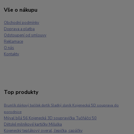
Vše o nákupu
Obchodní podmínky
Doprava a platba
Odstoupení od smlouvy
Reklamace
O nás
Kontakty
Top produkty
Kojenecká 5D souprava do
Brumlík dárkový balíček dortík Sladký sloník
porodnice
Mýval bílá 56 Kojenecká 3D soupravička Tučňáčci 50
Dětské milníkové kartičky Mišulka
Kojenecký teplákový overal, čepička, capáčky