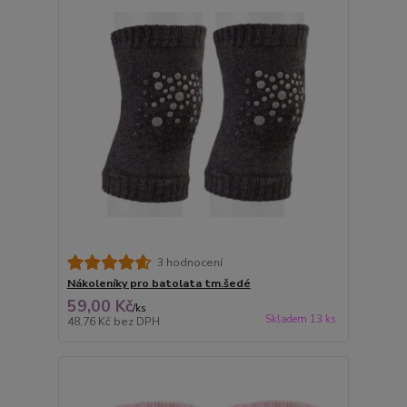
3 hodnocení
Nákoleníky pro batolata tm.šedé
59,00 Kč
/
ks
Skladem 13 ks
48,76 Kč
bez DPH