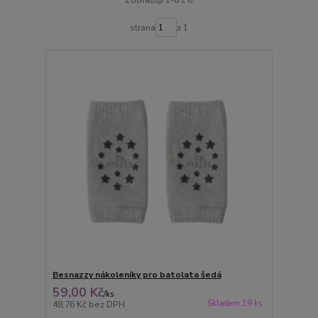
strana
z 1
Besnazzy nákoleníky pro batolata šedá
59,00 Kč
/
ks
Skladem 19 ks
48,76 Kč
bez DPH