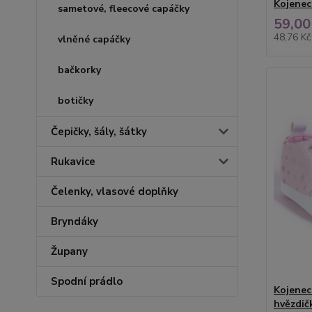
Kojenec
sametové, fleecové capáčky
59,00
48,76 K
vlněné capáčky
bačkorky
botičky
Čepičky, šály, šátky
Rukavice
Čelenky, vlasové doplňky
Bryndáky
Župany
Spodní prádlo
Kojenec
hvězdič