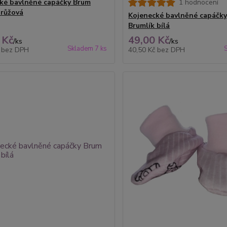
ké bavlněné capáčky Brum
1 hodnocení
 růžová
Kojenecké bavlněné capáčk
Brumlík bílá
 Kč
49,00 Kč
/
ks
/
ks
Skladem 7 ks
č
bez DPH
40,50 Kč
bez DPH