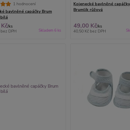
1 hodnocení
Kojenecké bavlněné capáčk
Brumlík růžová
ké bavlněné capáčky Brum
bílá
 Kč
49,00 Kč
/
ks
/
ks
Skladem 6 ks
Sk
č
bez DPH
40,50 Kč
bez DPH