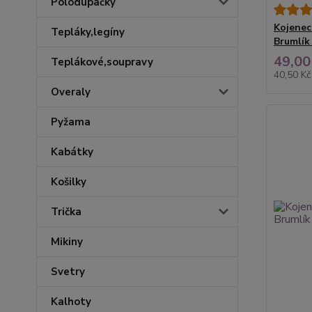
Polodupačky
Kojenec
Tepláky,legíny
Brumlík 
49,00
Teplákové,soupravy
40,50 K
Overaly
Pyžama
Kabátky
Košilky
Trička
Mikiny
Svetry
Kalhoty