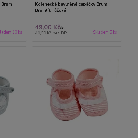
y Brum
Kojenecké bavlněné capáčky Brum
Brumlík růžová
49,00 Kč
/
ks
ladem 10 ks
Skladem 5 ks
40,50 Kč
bez DPH