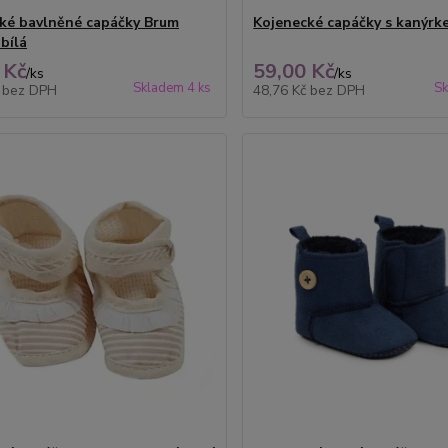
ké bavlněné capáčky Brum
Kojenecké capáčky s kanýr
bílá
 Kč
59,00 Kč
/
ks
/
ks
Skladem 4 ks
Sk
č
bez DPH
48,76 Kč
bez DPH