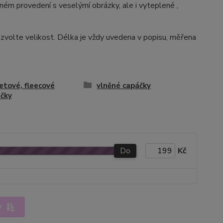
ém provedení s veselýmí obrázky, ale i vyteplené ,
 zvolte velikost. Délka je vždy uvedena v popisu, měřena
tové, fleecové
vlněné capáčky
čky
Do
Kč
y