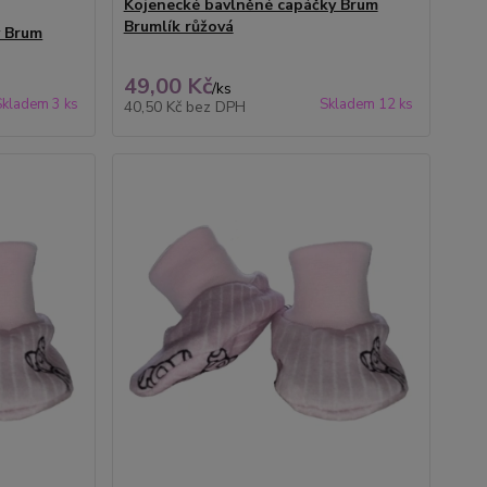
Kojenecké bavlněné capáčky Brum
Brumlík růžová
y Brum
49,00 Kč
/
ks
Skladem 3 ks
Skladem 12 ks
40,50 Kč
bez DPH