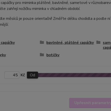
capáčky pro miminka plátěné, bavlněné, sametové v různobarevn
ěle zahřejí nožičku miminka v chladném období.
dle měsíců je pouze orientační! Změřte délku chodidla a podle ní
nější.
 capáčky
bavlněné, plátěné capáčky
same
capá
rky
botičky
Kč
Od
Upřesnit parametr