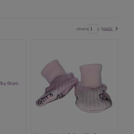
strana
z 5
další