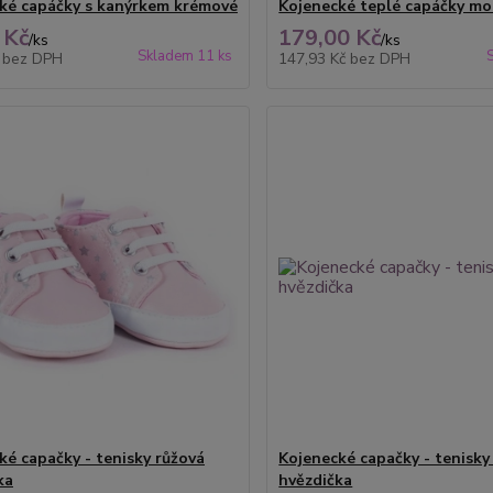
ké capáčky s kanýrkem krémové
Kojenecké teplé capáčky mo
 Kč
179,00 Kč
/
ks
/
ks
Skladem 11 ks
č
bez DPH
147,93 Kč
bez DPH
ké capačky - tenisky růžová
Kojenecké capačky - tenisky
ka
hvězdička