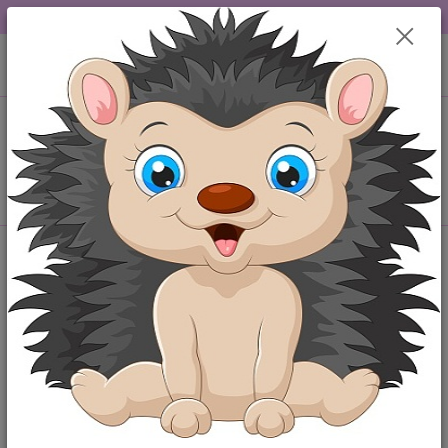
DOPRAVA OD 49,-Kč....VŠE SKLADEM.....
0
ks
+420 777259248
CZK
za
0,00 Kč
po-pá 6-18 hod
Menu
Hledat
Úvod
Kojenecké oblečení velikost 62
Kojenecké oblečení velikost 62
Prohlédněte si náš výběr oblečení pro miminka ve vel. 62 (tedy
vysoká 62 cm). Tato velikost se většinou hodí pro děti ve věku 1 -
3 měsíce, ovšem u oblečků pro kojence je věkové vymezení spíše
orientační.
Oblečení pro miminka od hlavy až k patě