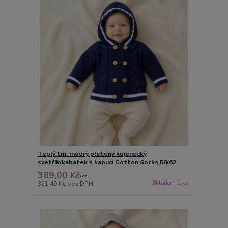
Teplý tm. modrý pletený kojenecký
svetřík/kabátek s kapucí Cotton Socks 50/62
389,00 Kč
/
ks
Skladem 2 ks
321,49 Kč
bez DPH