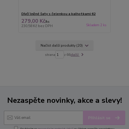
Dívčí lněné šaty s čelenkou a kalhotkami 62
279,00 Kč
/
ks
Skladem 2 ks
230,58 Kč
bez DPH
Načíst další produkty (20)
strana
z 66
další
Nezaspěte novinky, akce a slevy!
Přihlásit se
Souhlasím se
zpracováním osobních údajů
za účelem rozesílky newsletteru.