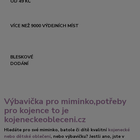
OD 49 KČ
VÍCE NEŽ 9000 VÝDEJNÍCH MÍST
BLESKOVÉ
DODÁNÍ
Výbavička pro miminko,potřeby
pro kojence to je
kojeneckeobleceni.cz
Hledáte pro své miminko, batole či dítě kvalitní
kojenecké
nebo dětské oblečení
, nebo výbavičku? Jestli ano, jste v