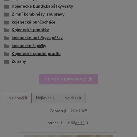
Kojenecké bundy,kabátky,vesty
Zimní kombinézy, soupravy
kojenecké punčocháče
Kojenecké ponožky
kojenecké botičky,capáčky
kojenecké čepičky
Kojenecké spodní prádlo
Župany
Upřesnit parametry
Nejnovější
Nejlevnější
Nejdražší
Zobrazuji 1-20 z 1305
strana
z 66
další