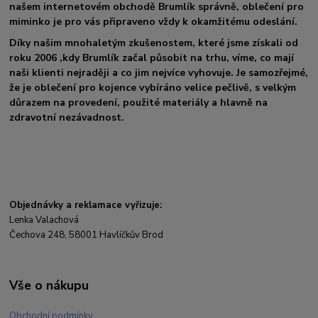
našem internetovém obchodě Brumlík správně, oblečení pro
miminko je pro vás připraveno vždy k okamžitému odeslání.
Díky našim mnohaletým zkušenostem, které jsme získali od
roku 2006 ,kdy Brumlík začal působit na trhu, víme, co mají
naši klienti nejraději a co jim nejvíce vyhovuje. Je samozřejmé,
že je oblečení pro kojence vybíráno velice pečlivě, s velkým
důrazem na provedení, použité materiály a hlavně na
zdravotní nezávadnost.
Objednávky a reklamace vyřizuje:
Lenka Valachová
Čechova 248, 58001 Havlíčkův Brod
Vše o nákupu
Obchodní podmínky