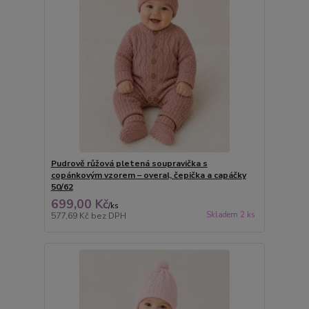
Pudrově růžová pletená soupravička s
copánkovým vzorem – overal, čepička a capáčky
50/62
699,00 Kč
/
ks
Skladem 2 ks
577,69 Kč
bez DPH