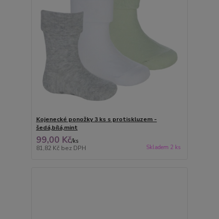
Kojenecké ponožky 3 ks s protiskluzem -
šedá,bílá,mint
99,00 Kč
/
ks
Skladem 2 ks
81,82 Kč
bez DPH