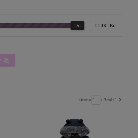
Do
Kč
y
strana
z 3
další