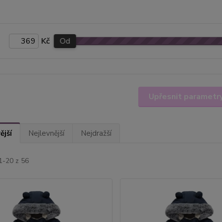
Kč
Od
Upřesnit parametr
ější
Nejlevnější
Nejdražší
1-20 z 56