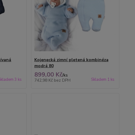
ívaná
Kojenecká zimní pletená kombinéza
modrá 80
899,00 Kč
/
ks
Skladem 3 ks
Skladem 1 ks
742,98 Kč
bez DPH