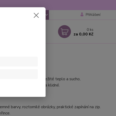
Přihlášení
CZK
 si rady? Zavolejte.
0
ks
 777259248
za
0,00 Kč
 6-18 hod
bdobí. Pro miminka je důležité teplo a sucho,
ko bude velmi spokojené a klidné.
jemné barvy, roztomilé obrázky, praktické zapínání na zip.
řince.