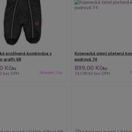
ká prošívaná kombinéza s
Kojenecká zimní pletená ko
m grafit 68
pudrová 74
0 Kč
899,00 Kč
/
ks
/
ks
Skladem 2 ks
Kč
bez DPH
742,98 Kč
bez DPH