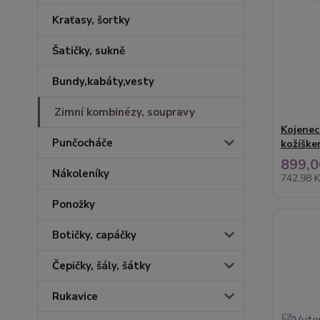
Kraťasy, šortky
Šatičky, sukně
Bundy,kabáty,vesty
Zimní kombinézy, soupravy
Kojenec
Punčocháče
kožíške
899,0
Nákoleníky
742,98 
Ponožky
Botičky, capáčky
Čepičky, šály, šátky
Rukavice