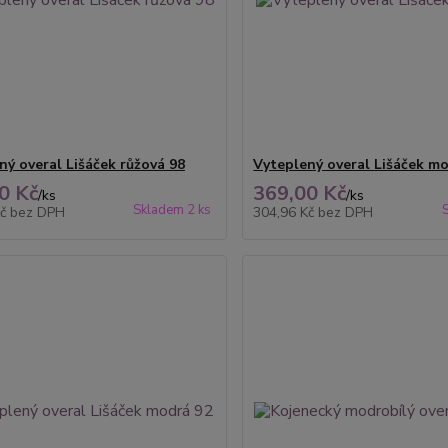
ný overal Lišáček růžová 98
Vyteplený overal Lišáček m
0 Kč
369,00 Kč
/
ks
/
ks
Skladem 2 ks
Kč
bez DPH
304,96 Kč
bez DPH