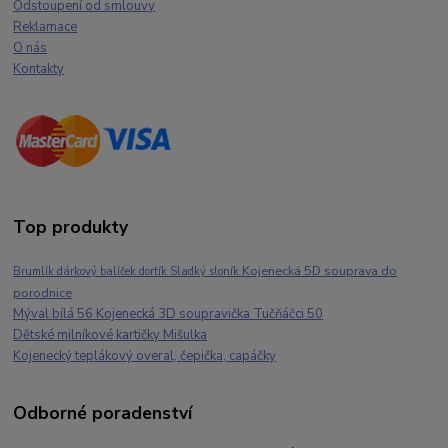
Odstoupení od smlouvy
Reklamace
O nás
Kontakty
Top produkty
Kojenecká 5D souprava do
Brumlík dárkový balíček dortík Sladký sloník
porodnice
Mýval bílá 56 Kojenecká 3D soupravička Tučňáčci 50
Dětské milníkové kartičky Mišulka
Kojenecký teplákový overal, čepička, capáčky
Odborné poradenství