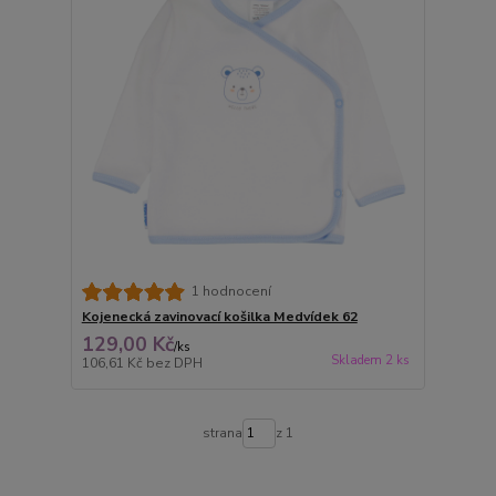
1 hodnocení
Kojenecká zavinovací košilka Medvídek 62
129,00 Kč
/
ks
Skladem 2 ks
106,61 Kč
bez DPH
strana
z 1