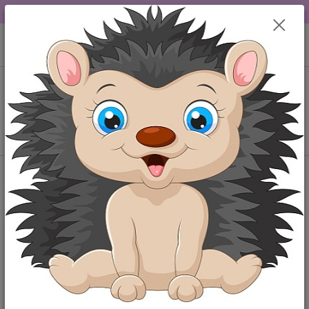
DOPRAVA OD 49,-Kč....VŠE SKLADEM.....
0
ks
+420 777259248
CZK
za
0,00 Kč
po-pá 6-18 hod
Menu
Hledat
Úvod
Košilky
Kojenecké košilky
jsou klasickým základem kojeneckého oblečení, vyrobeny vždy z
kvalitní 100% bavlny
kojenecké košilky v různých barevných provedeních,
jednobarevné, nebo je zdobí výšivka či obrázek.