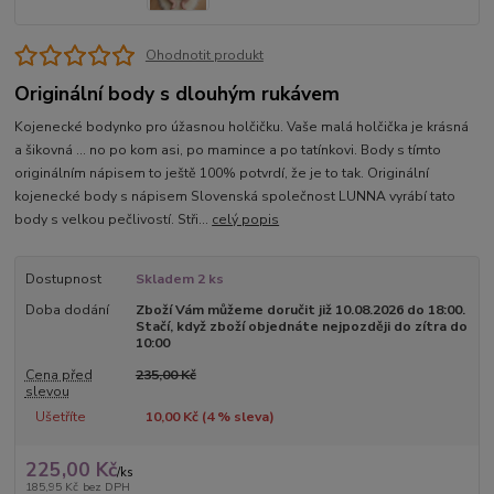
Ohodnotit produkt
Originální body s dlouhým rukávem
Kojenecké bodynko pro úžasnou holčičku. Vaše malá holčička je krásná
a šikovná ... no po kom asi, po mamince a po tatínkovi. Body s tímto
originálním nápisem to ještě 100% potvrdí, že je to tak. Originální
kojenecké body s nápisem Slovenská společnost LUNNA vyrábí tato
body s velkou pečlivostí. Stři...
celý popis
Dostupnost
Skladem 2 ks
Doba dodání
Zboží Vám můžeme doručit již 10.08.2026 do 18:00.
Stačí, když zboží objednáte nejpozději do zítra do
10:00
Cena před
235,00 Kč
slevou
Ušetříte
10,00 Kč (
4
% sleva)
225,00 Kč
/
ks
185,95 Kč
bez DPH