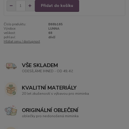
Přidat do košíku
Číslo produktu:
B68b165
Výrobce:
LUNNA
velikost:
68
pohlaví:
dívčí
Hlídat cenu / dostupnost
VŠE SKLADEM
ODESÍLÁME IHNED - OD 49,-Kč
KVALITNÍ MATERIÁLY
20 let zkušeností s výbavou pro miminka
ORIGINÁLNÍ OBLEČENÍ
oblečky pro nedonošená miminka