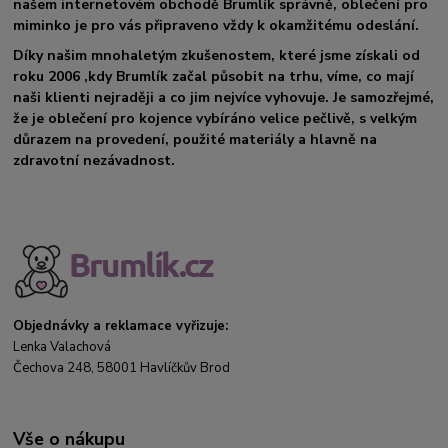
našem internetovém obchodě Brumlík správně, oblečení pro
miminko je pro vás připraveno vždy k okamžitému odeslání.
Díky našim mnohaletým zkušenostem, které jsme získali od
roku 2006 ,kdy Brumlík začal působit na trhu, víme, co mají
naši klienti nejraději a co jim nejvíce vyhovuje. Je samozřejmé,
že je oblečení pro kojence vybíráno velice pečlivě, s velkým
důrazem na provedení, použité materiály a hlavně na
zdravotní nezávadnost.
Objednávky a reklamace vyřizuje:
Lenka Valachová
Čechova 248, 58001 Havlíčkův Brod
Vše o nákupu