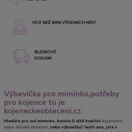
VÍCE NEŽ 9000 VÝDEJNÍCH MÍST
BLESKOVÉ
DODÁNÍ
Výbavička pro miminko,potřeby
pro kojence to je
kojeneckeobleceni.cz
Hledáte pro své miminko, batole či dítě kvalitní
kojenecké
nebo dětské oblečení
, nebo výbavičku? Jestli ano, jste v