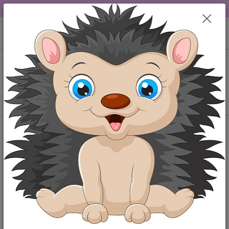
DOPRAVA OD 49,-Kč....VŠE SKLADEM.....
0
ks
+420 777259248
CZK
za
0,00 Kč
po-pá 6-18 hod
Menu
Hledat
Úvod
Originální body
Body s potiskem "Hezká po mamince,šikovná po
tatínkovi!"
Body s potiskem "Hezká po
mamince,šikovná po tatínkovi!"