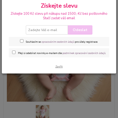
Získejte slevu
Získejte 100 Kč slevu při nákupu nad 1500,-Kč bez poštovného
Stačí zadat váš email
Odeslat
Souhlasím se
zpracováním osobních údajů
pro účely registrace.
Přeji si odebírat novinky e-mailem dle
podmínek zpracování osobních údajů
.
Zavřít