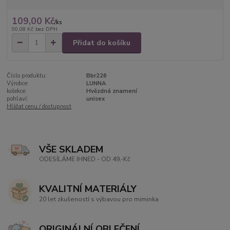
109,00 Kč
/
ks
90,08 Kč
bez DPH
Přidat do košíku
Číslo produktu:
Bbr226
Výrobce:
LUNNA
kolekce:
Hvězdná znamení
pohlaví:
unisex
Hlídat cenu / dostupnost
VŠE SKLADEM
ODESÍLÁME IHNED - OD 49,-Kč
KVALITNÍ MATERIÁLY
20 let zkušeností s výbavou pro miminka
ORIGINÁLNÍ OBLEČENÍ