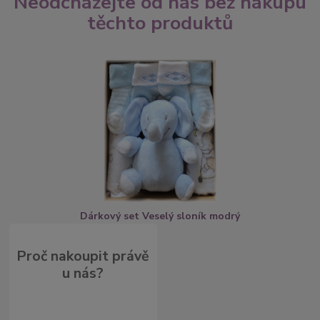
Neodcházejte od nás bez nákupu
těchto produktů
Dárkový set Veselý sloník modrý
Proč nakoupit právě
u nás?