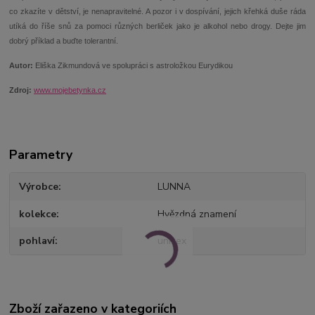
co zkazíte v dětství, je nenapravitelné. A pozor i v dospívání, jejich křehká duše ráda
utíká do říše snů za pomoci různých berliček jako je alkohol nebo drogy. Dejte jim
dobrý příklad a buďte tolerantní.
Autor:
Eliška Zikmundová ve spolupráci s astroložkou Eurydikou
Zdroj:
www.mojebetynka.cz
Parametry
Výrobce
LUNNA
kolekce
Hvězdná znamení
pohlaví
unisex
Zboží zařazeno v kategoriích