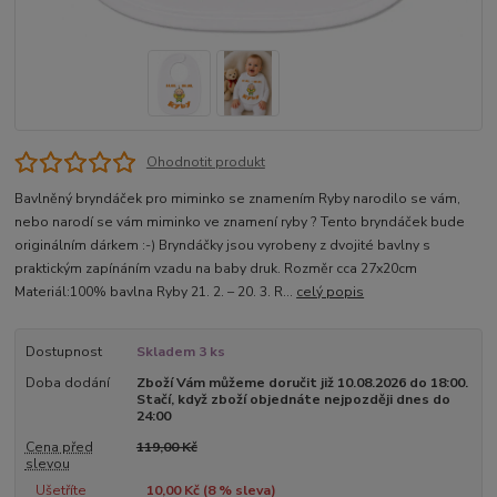
Ohodnotit produkt
Bavlněný bryndáček pro miminko se znamením Ryby narodilo se vám,
nebo narodí se vám miminko ve znamení ryby ? Tento bryndáček bude
originálním dárkem :-) Bryndáčky jsou vyrobeny z dvojité bavlny s
praktickým zapínáním vzadu na baby druk. Rozměr cca 27x20cm
Materiál:100% bavlna Ryby 21. 2. – 20. 3. R...
celý popis
Dostupnost
Skladem 3 ks
Doba dodání
Zboží Vám můžeme doručit již 10.08.2026 do 18:00.
Stačí, když zboží objednáte nejpozději dnes do
24:00
Cena před
119,00 Kč
slevou
Ušetříte
10,00 Kč (
8
% sleva)