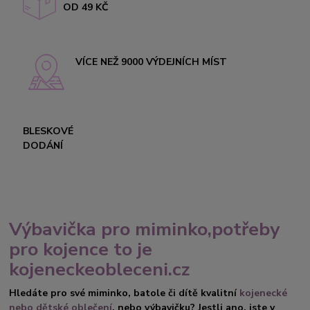
OD 49 KČ
VÍCE NEŽ 9000 VÝDEJNÍCH MÍST
BLESKOVÉ
DODÁNÍ
Výbavička pro miminko,potřeby
pro kojence to je
kojeneckeobleceni.cz
Hledáte pro své miminko, batole či dítě kvalitní
kojenecké
nebo dětské oblečení
, nebo výbavičku? Jestli ano, jste v