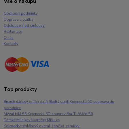
Vše o nákupu
Obchodní podmínky
Doprava a platba
Odstoupení od smlouvy
Reklamace
O nás
Kontakty
Top produkty
Kojenecká 5D souprava do
Brumlík dárkový balíček dortík Sladký sloník
porodnice
Mýval bílá 56 Kojenecká 3D soupravička Tučňáčci 50
Dětské milníkové kartičky Mišulka
Kojenecký teplákový overal, čepička, capáčky