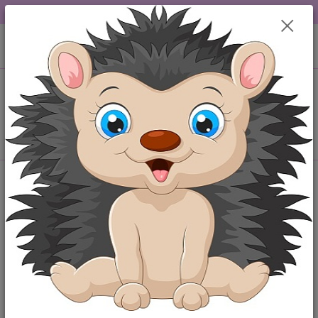
DOPRAVA OD 49,-Kč....VŠE SKLADEM.....
0
ks
+420 777259248
CZK
za
0,00 Kč
po-pá 6-18 hod
Menu
Hledat
Úvod
Originální bryndáčky
Bryndáček Hvězdná znamení RYBY
Bryndáček Hvězdná znamení
RYBY