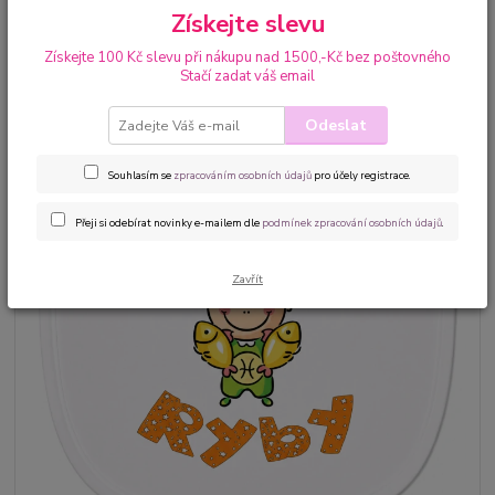
Získejte slevu
Získejte 100 Kč slevu při nákupu nad 1500,-Kč bez poštovného
Stačí zadat váš email
Odeslat
Souhlasím se
zpracováním osobních údajů
pro účely registrace.
Přeji si odebírat novinky e-mailem dle
podmínek zpracování osobních údajů
.
Zavřít