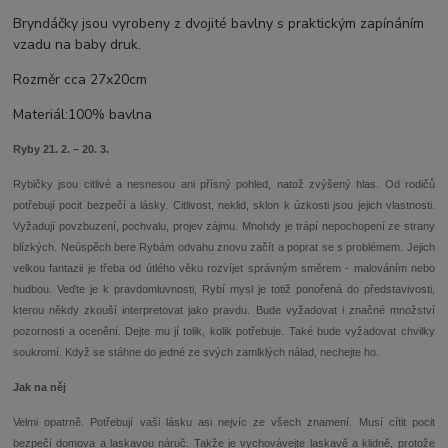
Bryndáčky jsou vyrobeny z dvojité bavlny s praktickým zapínáním
vzadu na baby druk.
Rozměr cca 27x20cm
Materiál:100% bavlna
Ryby 21. 2. – 20. 3.
Rybičky jsou citlivé a nesnesou ani přísný pohled, natož zvýšený hlas. Od rodičů
potřebují pocit bezpečí a lásky. Citlivost, neklid, sklon k úzkosti jsou jejich vlastnosti.
Vyžadují povzbuzení, pochvalu, projev zájmu. Mnohdy je trápí nepochopení ze strany
blízkých. Neúspěch bere Rybám odvahu znovu začít a poprat se s problémem. Jejich
velkou fantazii je třeba od útlého věku rozvíjet správným směrem - malováním nebo
hudbou. Veďte je k pravdomluvnosti, Rybí mysl je totiž ponořená do představivosti,
kterou někdy zkouší interpretovat jako pravdu. Bude vyžadovat i značné množství
pozornosti a ocenění. Dejte mu jí tolik, kolik potřebuje. Také bude vyžadovat chvilky
soukromí. Když se stáhne do jedné ze svých zamlklých nálad, nechejte ho.
Jak na něj
Velmi opatrně. Potřebují vaši lásku asi nejvíc ze všech znamení. Musí cítit pocit
bezpečí domova a laskavou náruč. Takže je vychovávejte laskavě a klidně, protože