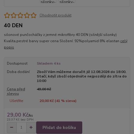
Ohodnotit produkt
40 DEN
silonové punčocháčky z jemné mikrofibry 40 DEN (silnější silonky)
Kvalita,pestré barvy super cena Složení: 92%polyamid 8% elastan
celý
popis
Dostupnost
Skladem 4 ks
Doba dodání
Zboží Vám můžeme doručit již 12.08.2026 do 18:00.
Stačí, když zboží objednáte nejpozději do zítra do
10:00
Cena před
49,00 Kč
slevou
Ušetříte
20,00 Kč (
41
% sleva)
29,00 Kč
/
ks
23,97 Kč
bez DPH
Přidat do košíku