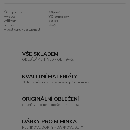
Číslo produktu:
80pus9
Výrobce:
YO company
velikost:
80-86
pohlaví:
dívčí
Hlídat cenu / dostupnost
VŠE SKLADEM
ODESÍLÁME IHNED - OD 49,-Kč
KVALITNÍ MATERIÁLY
20 let zkušeností s výbavou pro miminka
ORIGINÁLNÍ OBLEČENÍ
oblečky pro nedonošená miminka
DÁRKY PRO MIMINKA
PLENKOVÉ DORTY - DÁRKOVÉ SETY