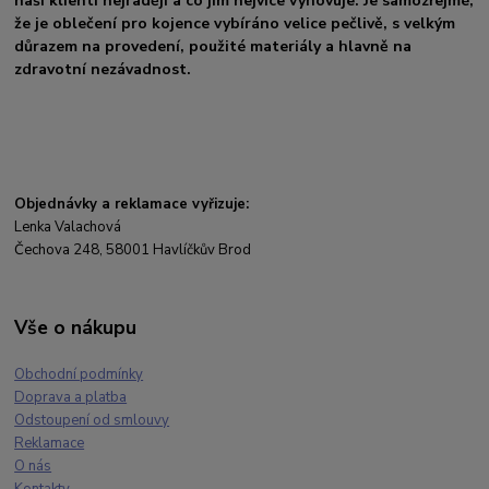
naši klienti nejraději a co jim nejvíce vyhovuje. Je samozřejmé,
že je oblečení pro kojence vybíráno velice pečlivě, s velkým
důrazem na provedení, použité materiály a hlavně na
zdravotní nezávadnost.
Objednávky a reklamace vyřizuje:
Lenka Valachová
Čechova 248, 58001 Havlíčkův Brod
Vše o nákupu
Obchodní podmínky
Doprava a platba
Odstoupení od smlouvy
Reklamace
O nás