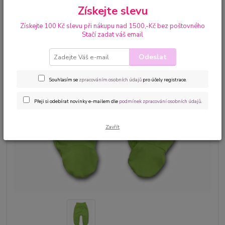
Získejte slevu
Získejte 100 Kč slevu při nákupu nad 1500,-Kč bez poštovného
Stačí zadat váš email
Odeslat
Souhlasím se
zpracováním osobních údajů
pro účely registrace.
Přeji si odebírat novinky e-mailem dle
podmínek zpracování osobních údajů
.
Zavřít