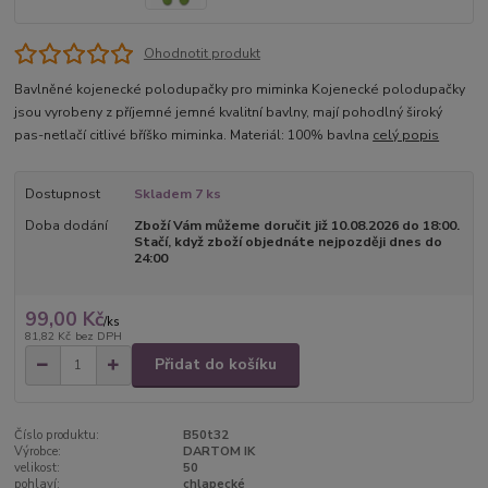
Ohodnotit produkt
Bavlněné kojenecké polodupačky pro miminka Kojenecké polodupačky
jsou vyrobeny z příjemné jemné kvalitní bavlny, mají pohodlný široký
pas-netlačí citlivé bříško miminka. Materiál: 100% bavlna
celý popis
Dostupnost
Skladem 7 ks
Doba dodání
Zboží Vám můžeme doručit již 10.08.2026 do 18:00.
Stačí, když zboží objednáte nejpozději dnes do
24:00
99,00 Kč
/
ks
81,82 Kč
bez DPH
Přidat do košíku
Číslo produktu:
B50t32
Výrobce:
DARTOM IK
velikost:
50
pohlaví:
chlapecké