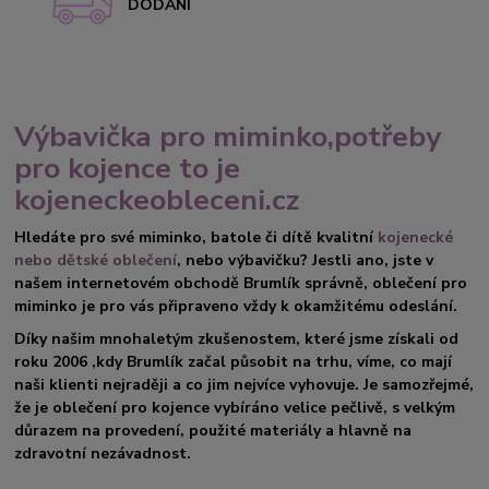
DODÁNÍ
Výbavička pro miminko,potřeby
pro kojence to je
kojeneckeobleceni.cz
Hledáte pro své miminko, batole či dítě kvalitní
kojenecké
nebo dětské oblečení
, nebo výbavičku? Jestli ano, jste v
našem internetovém obchodě Brumlík správně, oblečení pro
miminko je pro vás připraveno vždy k okamžitému odeslání.
Díky našim mnohaletým zkušenostem, které jsme získali od
roku 2006 ,kdy Brumlík začal působit na trhu, víme, co mají
naši klienti nejraději a co jim nejvíce vyhovuje. Je samozřejmé,
že je oblečení pro kojence vybíráno velice pečlivě, s velkým
důrazem na provedení, použité materiály a hlavně na
zdravotní nezávadnost.