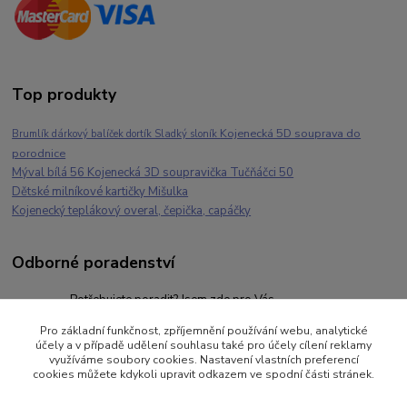
Top produkty
Kojenecká 5D souprava do
Brumlík dárkový balíček dortík Sladký sloník
porodnice
Mýval bílá 56 Kojenecká 3D soupravička Tučňáčci 50
Dětské milníkové kartičky Mišulka
Kojenecký teplákový overal, čepička, capáčky
Odborné poradenství
Potřebujete poradit? Jsem zde pro Vás
+420 777259248
Pro základní funkčnost, zpříjemnění používání webu, analytické
po-pá 6-18 hod
účely a v případě udělení souhlasu také pro účely cílení reklamy
využíváme soubory cookies. Nastavení vlastních preferencí
brumlik@kojeneckeobleceni.cz
cookies můžete kdykoli upravit odkazem ve spodní části stránek.