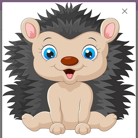
DOPRAVA OD 49,-Kč....VŠE SKLADEM.....
0
ks
+420 777259248
CZK
za
0,00 Kč
po-pá 6-18 hod
Menu
Hledat
Úvod
Polodupačky
Kojenecké zelené polodupačky 50
Kojenecké zelené polodupačky 50