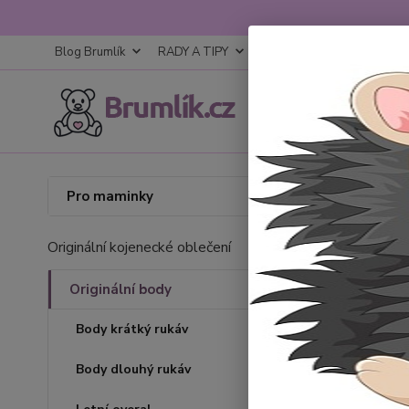
Blog Brumlík
RADY A TIPY
KONTAKTY
OBCHODNÍ
Úvod
O
Pro maminky
Orig
Originální kojenecké oblečení
Originální body
Body krátký rukáv
Body dlouhý rukáv