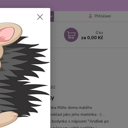
Přihlášení
CZK
 si rady? Zavolejte.
0
ks
 777259248
za
0,00 Kč
 6-18 hod
e"
Ohodnotit produkt
čka pro malé andílky
 bodynko pro andělská miminka Máte doma malého
lého andílka, prostě stejný poklad jako jeho maminka :-) ...
mu bude samozřejmě slušet bodynko s nápisem "Andílek po