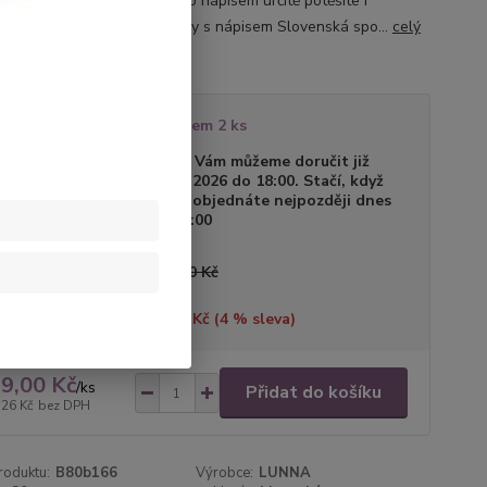
e" Výběrem bodýčka s tímto nápisem určitě potěšíte i
u. Originální kojenecké body s nápisem Slovenská spo...
celý
tupnost
Skladem 2 ks
a dodání
Zboží Vám můžeme doručit již
11.08.2026 do 18:00. Stačí, když
zboží objednáte nejpozději dnes
do 24:00
a před slevou
239,00 Kč
tříte
10,00 Kč (
4
% sleva)
9,00 Kč
/
ks
Přidat do košíku
,26 Kč
bez DPH
roduktu:
B80b166
Výrobce:
LUNNA