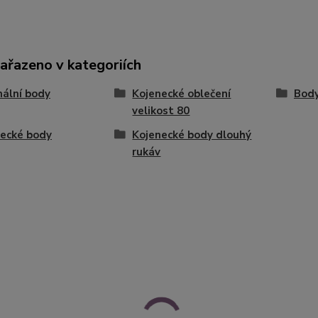
zařazeno v kategoriích
nální body
Kojenecké oblečení
Bod
velikost 80
ecké body
Kojenecké body dlouhý
rukáv