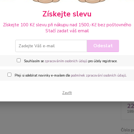
maminc
mamink
Získejte slevu
popis
Získejte 100 Kč slevu při nákupu nad 1500,-Kč bez poštovného
Stačí zadat váš email
Dos
Dob
Odeslat
Souhlasím se
zpracováním osobních údajů
pro účely registrace.
Cen
Přeji si odebírat novinky e-mailem dle
podmínek zpracování osobních údajů
.
Uše
Zavřít
22
189
Číslo p