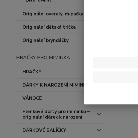
Letní overal
Originální overaly, dupačky
Originální dětská trička
Originální bryndáčky
HRAČKY PRO MIMINKA
HRAČKY
DÁRKY K NAROZENÍ MIMINKA
VÁNOCE
Plenkové dorty pro miminko –
originální dárek k narození
DÁRKOVÉ BALÍČKY