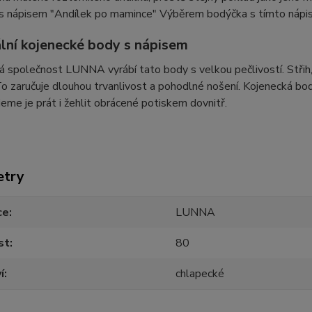
s nápisem "Andílek po mamince" Výběrem bodýčka s tímto nápise
ální kojenecké body s nápisem
 společnost LUNNA vyrábí tato body s velkou pečlivostí. Střih, ma
 To zaručuje dlouhou trvanlivost a pohodlné nošení. Kojenecká
eme je prát i žehlit obrácené potiskem dovnitř.
etry
ce
LUNNA
st
80
í
chlapecké