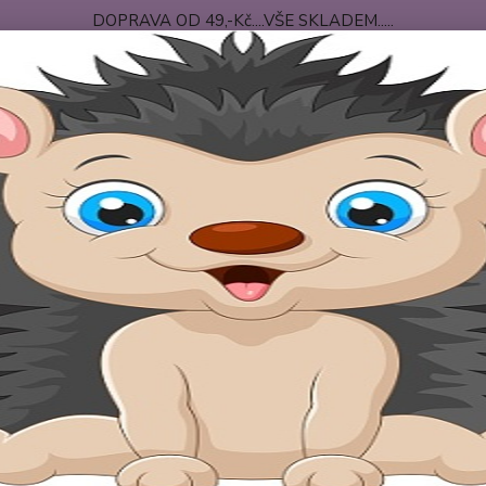
DOPRAVA OD 49,-Kč....VŠE SKLADEM.....
 PODMÍNKY
DOPRAVA-PLATBA
O NÁS
Nevíte
Hledat
+420
po-pá
riginální body
Originální body "Andílek po mamince"
inální body "Andílek po maminc
Bodí
Vtipné
roztomí
Potom 