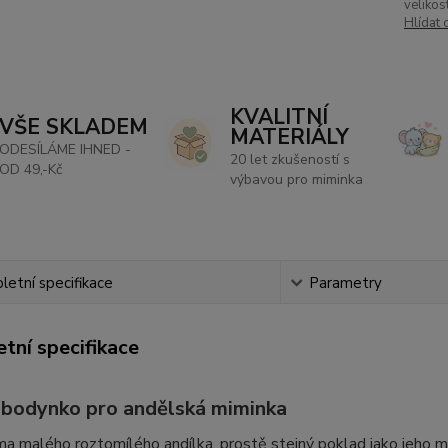
velikost
Hlídat 
KVALITNÍ
VŠE SKLADEM
MATERIÁLY
ODESÍLÁME IHNED -
20 let zkušeností s
OD 49,-Kč
výbavou pro miminka
etní specifikace
Parametry
tní specifikace
 bodynko pro andělská miminka
 malého roztomílého andílka, prostě stejný poklad jako jeho m