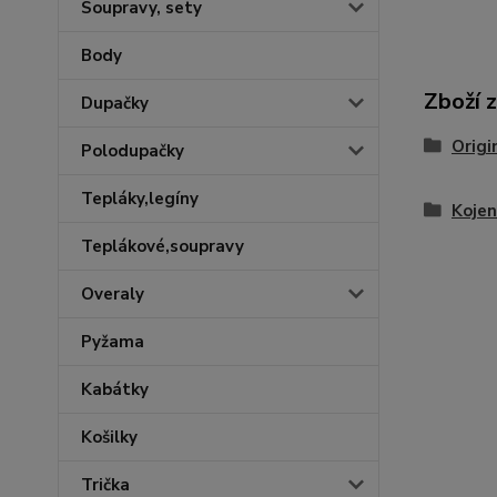
Soupravy, sety
Body
Zboží 
Dupačky
Origi
Polodupačky
Tepláky,legíny
Kojen
Teplákové,soupravy
Overaly
Pyžama
Kabátky
Košilky
Trička