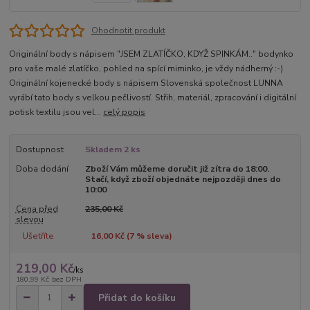
Ohodnotit produkt
Originální body s nápisem "JSEM ZLATÍČKO, KDYŽ SPINKÁM.." bodynko
pro vaše malé zlatíčko, pohled na spící miminko, je vždy nádherný :-)
Originální kojenecké body s nápisem Slovenská společnost LUNNA
vyrábí tato body s velkou pečlivostí. Střih, materiál, zpracování i digitální
potisk textilu jsou vel...
celý popis
Dostupnost
Skladem 2 ks
Doba dodání
Zboží Vám můžeme doručit již zítra do 18:00.
Stačí, když zboží objednáte nejpozději dnes do
10:00
Cena před
235,00 Kč
slevou
Ušetříte
16,00 Kč (
7
% sleva)
219,00 Kč
/
ks
180,99 Kč
bez DPH
Přidat do košíku