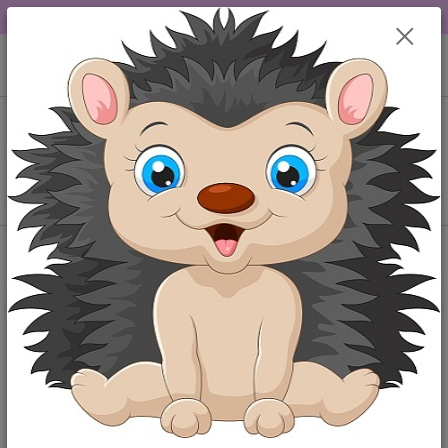
DOPRAVA OD 49,-Kč....VŠE SKLADEM.....
0
ks
+420 777259248
CZK
za
0,00 Kč
po-pá 6-18 hod
Menu
Hledat
Úvod
Originální body
Originální body s potiskem "Jsem zlatíčko, když
spinkám.." 50r
Originální body s potiskem "Jsem
zlatíčko, když spinkám.." 50r