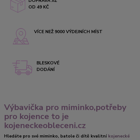
DOPRAVA JIŽ
OD 49 KČ
VÍCE NEŽ 9000 VÝDEJNÍCH MÍST
BLESKOVÉ
DODÁNÍ
Výbavička pro miminko,potřeby
pro kojence to je
kojeneckeobleceni.cz
Hledáte pro své miminko, batole či dítě kvalitní
kojenecké