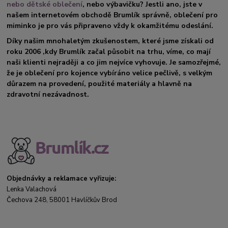
nebo dětské oblečení
, nebo výbavičku? Jestli ano, jste v
našem internetovém obchodě Brumlík správně, oblečení pro
miminko je pro vás připraveno vždy k okamžitému odeslání.
Díky našim mnohaletým zkušenostem, které jsme získali od
roku 2006 ,kdy Brumlík začal působit na trhu, víme, co mají
naši klienti nejraději a co jim nejvíce vyhovuje. Je samozřejmé,
že je oblečení pro kojence vybíráno velice pečlivě, s velkým
důrazem na provedení, použité materiály a hlavně na
zdravotní nezávadnost.
Objednávky a reklamace vyřizuje:
Lenka Valachová
Čechova 248, 58001 Havlíčkův Brod