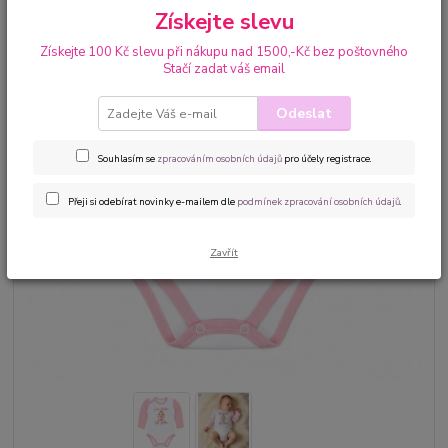
Získejte slevu
Získejte 100 Kč slevu při nákupu nad 1500,-Kč bez poštovného
Stačí zadat váš email
Odeslat
Souhlasím se
zpracováním osobních údajů
pro účely registrace.
Přeji si odebírat novinky e-mailem dle
podmínek zpracování osobních údajů
.
Zavřít