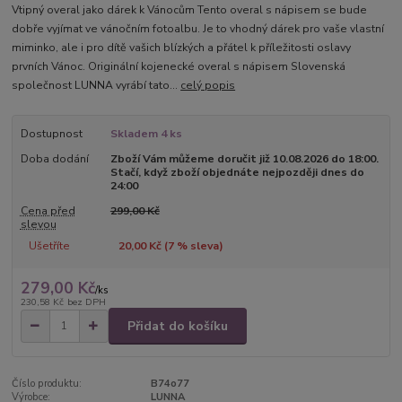
Vtipný overal jako dárek k Vánocům Tento overal s nápisem se bude
dobře vyjímat ve vánočním fotoalbu. Je to vhodný dárek pro vaše vlastní
miminko, ale i pro dítě vašich blízkých a přátel k příležitosti oslavy
prvních Vánoc. Originální kojenecké overal s nápisem Slovenská
společnost LUNNA vyrábí tato...
celý popis
Dostupnost
Skladem 4 ks
Doba dodání
Zboží Vám můžeme doručit již 10.08.2026 do 18:00.
Stačí, když zboží objednáte nejpozději dnes do
24:00
Cena před
299,00 Kč
slevou
Ušetříte
20,00 Kč (
7
% sleva)
279,00 Kč
/
ks
230,58 Kč
bez DPH
Přidat do košíku
Číslo produktu:
B74o77
Výrobce:
LUNNA