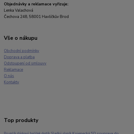
Objednávky a reklamace vyřizuje:
Lenka Valachová
Čechova 248, 58001 Havlíčkův Brod
Vše o nákupu
Obchodní podmínky
Doprava a platba
Odstoupení od smlouvy
Reklamace
O nás
Kontakty
Top produkty
Kojenecká 5D souprava do
Brumlík dárkový balíček dortík Sladký sloník