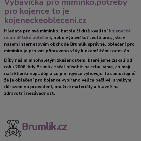
Výbavička pro miminko,potřeby
pro kojence to je
kojeneckeobleceni.cz
Hledáte pro své miminko, batole či dítě kvalitní
kojenecké
nebo dětské oblečení
, nebo výbavičku? Jestli ano, jste v
našem internetovém obchodě Brumlík správně, oblečení pro
miminko je pro vás připraveno vždy k okamžitému odeslání.
Díky našim mnohaletým zkušenostem, které jsme získali od
roku 2006 ,kdy Brumlík začal působit na trhu, víme, co mají
naši klienti nejraději a co jim nejvíce vyhovuje. Je samozřejmé,
že je oblečení pro kojence vybíráno velice pečlivě, s velkým
důrazem na provedení, použité materiály a hlavně na
zdravotní nezávadnost.