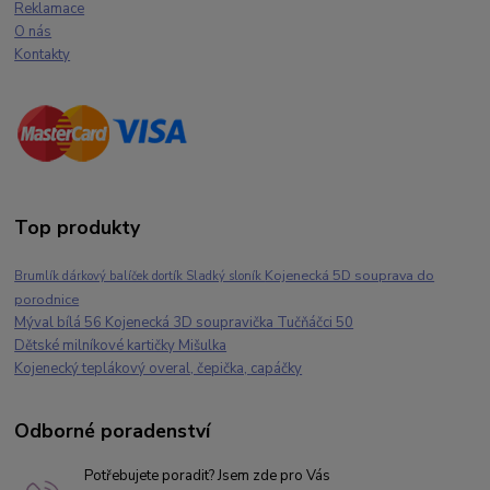
Reklamace
O nás
Kontakty
Top produkty
Kojenecká 5D souprava do
Brumlík dárkový balíček dortík Sladký sloník
porodnice
Mýval bílá 56 Kojenecká 3D soupravička Tučňáčci 50
Dětské milníkové kartičky Mišulka
Kojenecký teplákový overal, čepička, capáčky
Odborné poradenství
Potřebujete poradit? Jsem zde pro Vás