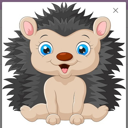
DOPRAVA OD 49,-Kč....VŠE SKLADEM.....
0
ks
+420 777259248
CZK
za
0,00 Kč
po-pá 6-18 hod
Menu
Hledat
Úvod
Originální overaly, dupačky
Originální overal Já jsem ten nejlepší
dárek 80
Originální overal Já jsem ten
nejlepší dárek 80