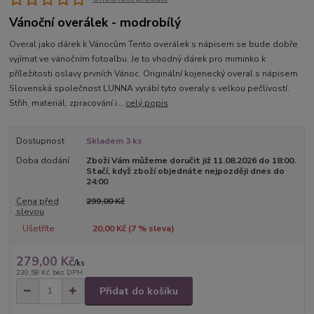
Vánoční overálek - modrobílý
Overal jako dárek k Vánocům Tento overálek s nápisem se bude dobře
vyjímat ve vánočním fotoalbu. Je to vhodný dárek pro miminko k
příležitosti oslavy prvních Vánoc. Originální kojenecký overal s nápisem
Slovenská společnost LUNNA vyrábí tyto overaly s velkou pečlivostí.
Střih, materiál, zpracování i...
celý popis
Dostupnost
Skladem 3 ks
Doba dodání
Zboží Vám můžeme doručit již 11.08.2026 do 18:00.
Stačí, když zboží objednáte nejpozději dnes do
24:00
Cena před
299,00 Kč
slevou
Ušetříte
20,00 Kč (
7
% sleva)
279,00 Kč
/
ks
230,58 Kč
bez DPH
Přidat do košíku