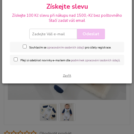
Získejte slevu
Získejte 100 Kč slevu při nákupu nad 1500,-Kč bez poštovného
Stačí zadat váš email
Odeslat
Souhlasím se
zpracováním osobních údajů
pro účely registrace.
Přeji si odebírat novinky e-mailem dle
podmínek zpracování osobních údajů
.
Zavřít
Ohodnotit produkt