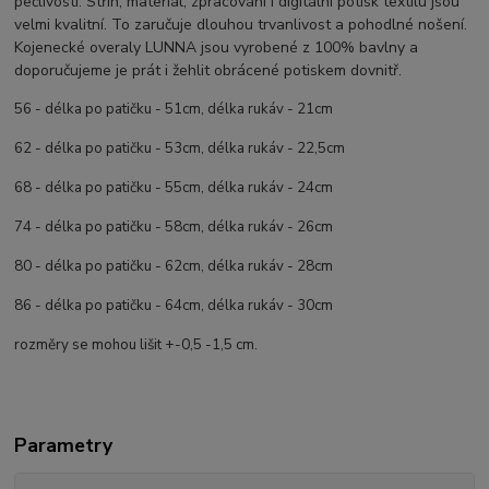
pečlivostí. Střih, materiál, zpracování i digitální potisk textilu jsou
velmi kvalitní. To zaručuje dlouhou trvanlivost a pohodlné nošení.
Kojenecké overaly LUNNA jsou vyrobené z 100% bavlny a
doporučujeme je prát i žehlit obrácené potiskem dovnitř.
56 - délka po patičku - 51cm, délka rukáv - 21cm
62 - délka po patičku - 53cm, délka rukáv - 22,5cm
68 - délka po patičku - 55cm, délka rukáv - 24cm
74 - délka po patičku - 58cm, délka rukáv - 26cm
80 - délka po patičku - 62cm, délka rukáv - 28cm
86 - délka po patičku - 64cm, délka rukáv - 30cm
rozměry se mohou lišit +-0,5 -1,5 cm.
Parametry