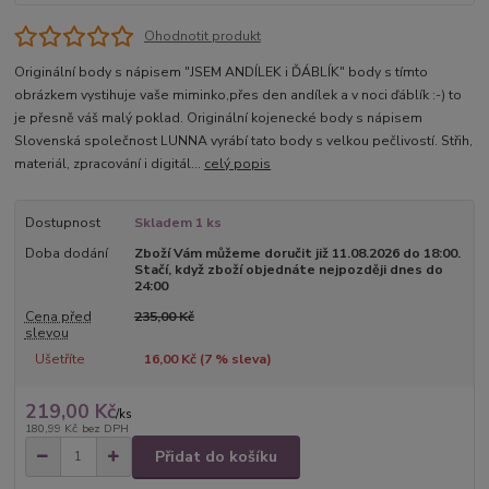
Ohodnotit produkt
Originální body s nápisem "JSEM ANDÍLEK i ĎÁBLÍK" body s tímto
obrázkem vystihuje vaše miminko,přes den andílek a v noci ďáblík :-) to
je přesně váš malý poklad. Originální kojenecké body s nápisem
Slovenská společnost LUNNA vyrábí tato body s velkou pečlivostí. Střih,
materiál, zpracování i digitál...
celý popis
Dostupnost
Skladem 1 ks
Doba dodání
Zboží Vám můžeme doručit již 11.08.2026 do 18:00.
Stačí, když zboží objednáte nejpozději dnes do
24:00
Cena před
235,00 Kč
slevou
Ušetříte
16,00 Kč (
7
% sleva)
219,00 Kč
/
ks
180,99 Kč
bez DPH
Přidat do košíku