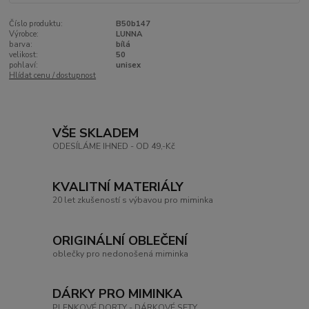
Číslo produktu:
B50b147
Výrobce:
LUNNA
barva:
bílá
velikost:
50
pohlaví:
unisex
Hlídat cenu / dostupnost
VŠE SKLADEM
ODESÍLÁME IHNED - OD 49,-Kč
KVALITNÍ MATERIÁLY
20 let zkušeností s výbavou pro miminka
ORIGINÁLNÍ OBLEČENÍ
oblečky pro nedonošená miminka
DÁRKY PRO MIMINKA
PLENKOVÉ DORTY - DÁRKOVÉ SETY