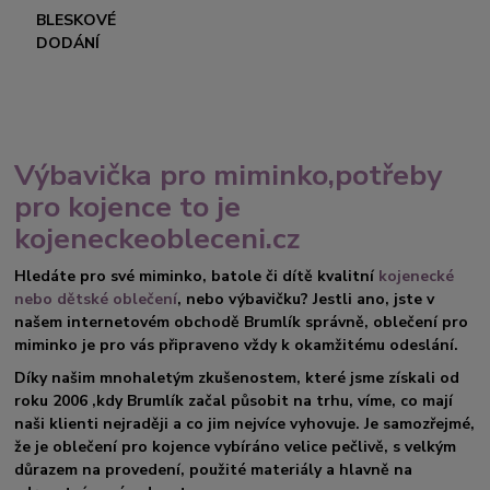
BLESKOVÉ
DODÁNÍ
Výbavička pro miminko,potřeby
pro kojence to je
kojeneckeobleceni.cz
Hledáte pro své miminko, batole či dítě kvalitní
kojenecké
nebo dětské oblečení
, nebo výbavičku? Jestli ano, jste v
našem internetovém obchodě Brumlík správně, oblečení pro
miminko je pro vás připraveno vždy k okamžitému odeslání.
Díky našim mnohaletým zkušenostem, které jsme získali od
roku 2006 ,kdy Brumlík začal působit na trhu, víme, co mají
naši klienti nejraději a co jim nejvíce vyhovuje. Je samozřejmé,
že je oblečení pro kojence vybíráno velice pečlivě, s velkým
důrazem na provedení, použité materiály a hlavně na