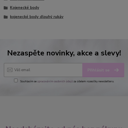
Kojenecké body
kojenecké body dlouhý rukáv
Nezaspěte novinky, akce a slevy!
Přihlásit se
Souhlasím se
zpracováním osobních údajů
za účelem rozesílky newsletteru.