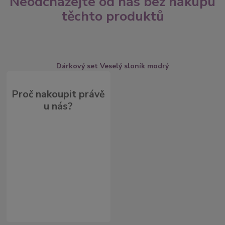
Neodcházejte od nás bez nákupu
těchto produktů
Dárkový set Veselý sloník modrý
Proč nakoupit právě
u nás?