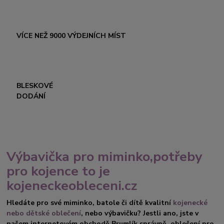
VÍCE NEŽ 9000 VÝDEJNÍCH MÍST
BLESKOVÉ
DODÁNÍ
Výbavička pro miminko,potřeby
pro kojence to je
kojeneckeobleceni.cz
Hledáte pro své miminko, batole či dítě kvalitní
kojenecké
nebo dětské oblečení
, nebo výbavičku? Jestli ano, jste v
našem internetovém obchodě Brumlík správně, oblečení pro