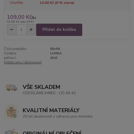
Ušetříte
10,00 Kč (
8
% sleva)
109,00 Kč
/
ks
90,08 Kč
bez DPH
Přidat do košíku
Číslo produktu:
Bbr96
Výrobce:
LUNNA
pohlaví:
dívčí
Hlídat cenu / dostupnost
VŠE SKLADEM
ODESÍLÁME IHNED - OD 49,-Kč
KVALITNÍ MATERIÁLY
20 let zkušeností s výbavou pro miminka
ORIGINÁLNÍ OBLEČENÍ