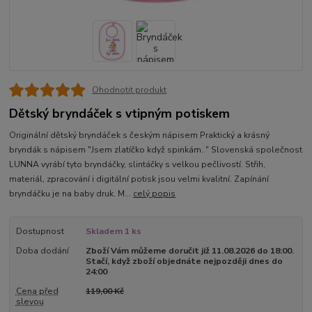
Ohodnotit produkt
Dětský bryndáček s vtipným potiskem
Originální dětský bryndáček s českým nápisem Praktický a krásný
bryndák s nápisem "Jsem zlatíčko když spinkám.." Slovenská společnost
LUNNA vyrábí tyto bryndáčky, slintáčky s velkou pečlivostí. Střih,
materiál, zpracování i digitální potisk jsou velmi kvalitní. Zapínání
bryndáčku je na baby druk. M...
celý popis
Dostupnost
Skladem 1 ks
Doba dodání
Zboží Vám můžeme doručit již 11.08.2026 do 18:00.
Stačí, když zboží objednáte nejpozději dnes do
24:00
Cena před
119,00 Kč
slevou