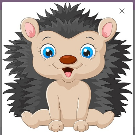
DOPRAVA OD 49,-Kč....VŠE SKLADEM.....
0
ks
+420 777259248
CZK
za
0,00 Kč
po-pá 6-18 hod
Menu
Hledat
Úvod
Dětské povlečení
Dětské povlečení-výplně
Dětské povlečení-výplně
V této kategorii nebylo nalezeno žádné zboží.