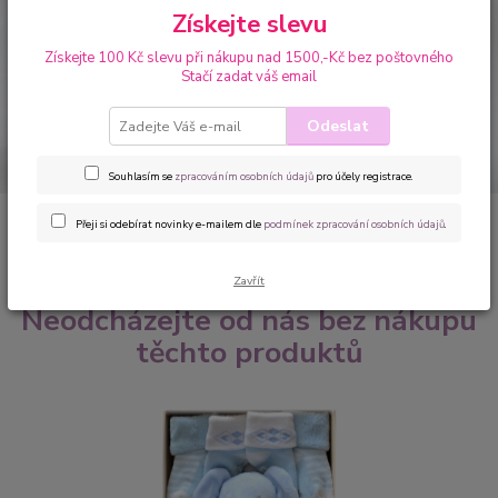
Nezaspěte novinky, akce a slevy!
Získejte slevu
Získejte 100 Kč slevu při nákupu nad 1500,-Kč bez poštovného
Stačí zadat váš email
Přihlásit se
Odeslat
Souhlasím se
zpracováním osobních údajů
za účelem rozesílky newsletteru.
Souhlasím se
zpracováním osobních údajů
pro účely registrace.
Přeji si odebírat novinky e-mailem dle
podmínek zpracování osobních údajů
.
Zavřít
Neodcházejte od nás bez nákupu
těchto produktů