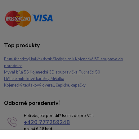
Top produkty
Kojenecká 5D souprava do
Brumlík dárkový balíček dortík Sladký sloník
porodnice
Mýval bílá 56 Kojenecká 3D soupravička Tučňáčci 50
Dětské milníkové kartičky Mišulka
Kojenecký teplákový overal, čepička, capáčky
Odborné poradenství
Potřebujete poradit? Jsem zde pro Vás
+420 777259248
po-pá 6-18 hod