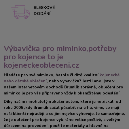
BLESKOVÉ
DODÁNÍ
Výbavička pro miminko,potřeby
pro kojence to je
kojeneckeobleceni.cz
Hledáte pro své miminko, batole či dítě kvalitní
kojenecké
nebo dětské oblečení
, nebo výbavičku? Jestli ano, jste v
našem internetovém obchodě Brumlík správně, oblečení pro
miminko je pro vás připraveno vždy k okamžitému odeslání.
Díky našim mnohaletým zkušenostem, které jsme získali od
roku 2006 ,kdy Brumlík začal působit na trhu, víme, co mají
naši klienti nejraději a co jim nejvíce vyhovuje. Je samozřejmé,
že je oblečení pro kojence vybíráno velice pečlivě, s velkým
důrazem na provedení, použité materiály a hlavně na