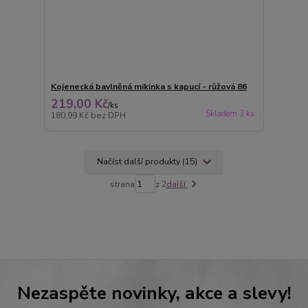
Kojenecká bavlněná mikinka s kapucí - růžová 86
219,00 Kč
/
ks
Skladem 3 ks
180,99 Kč
bez DPH
Načíst další produkty (15)
strana
z 2
další
Nezaspěte novinky, akce a slevy!