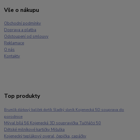
Vše o nákupu
Obchodní podmínky
Doprava a platba
Odstoupení od smlouvy
Reklamace
O nás
Kontakty
Top produkty
Kojenecká 5D souprava do
Brumlík dárkový balíček dortík Sladký sloník
porodnice
Mýval bílá 56 Kojenecká 3D soupravička Tučňáčci 50
Dětské milníkové kartičky Mišulka
Kojenecký teplákový overal, čepička, capáčky