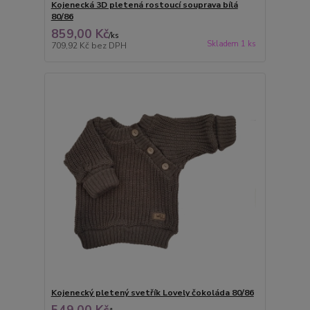
Kojenecká 3D pletená rostoucí souprava bílá
80/86
859,00 Kč
/
ks
Skladem 1 ks
709,92 Kč
bez DPH
Kojenecký pletený svetřík Lovely čokoláda 80/86
549,00 Kč