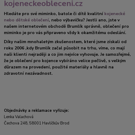
kojeneckeobleceni.cz
Hledáte pro své miminko, batole či dítě kvalitní
kojenecké
nebo dětské oblečení
, nebo výbavičku? Jestli ano, jste v
našem internetovém obchodě Brumlík správně, oblečení pro
miminko je pro vás připraveno vždy k okamžitému odeslání.
Díky našim mnohaletým zkušenostem, které jsme získali od
roku 2006 ,kdy Brumlík začal působit na trhu, víme, co mají
naši klienti nejraději a co jim nejvíce vyhovuje. Je samozřejmé,
že je oblečení pro kojence vybíráno velice pečlivě, s velkým
důrazem na provedení, použité materiály a hlavně na
zdravotní nezávadnost.
Objednávky a reklamace vyřizuje:
Lenka Valachová
Čechova 248, 58001 Havlíčkův Brod