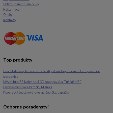
Odstoupení od smlouvy
Reklamace
O nás
Kontakty
Top produkty
Kojenecká 5D souprava do
Brumlík dárkový balíček dortík Sladký sloník
porodnice
Mýval bílá 56 Kojenecká 3D soupravička Tučňáčci 50
Dětské milníkové kartičky Mišulka
Kojenecký teplákový overal, čepička, capáčky
Odborné poradenství