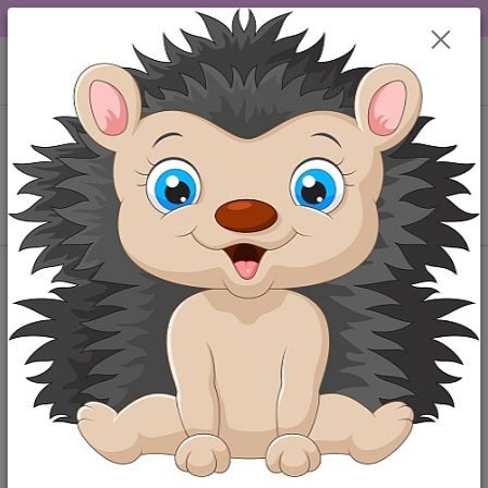
DOPRAVA OD 49,-Kč....VŠE SKLADEM.....
0
ks
+420 777259248
CZK
za
0,00 Kč
po-pá 6-18 hod
Menu
Hledat
Úvod
Botičky, capáčky
Kojenecké hnědé sametové capáčky
Kojenecké hnědé sametové
capáčky