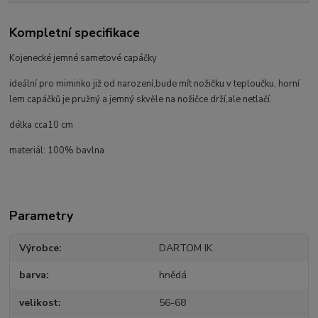
Kompletní specifikace
Kojenecké jemné sametové capáčky
ideální pro miminko již od narození,bude mít nožičku v teploučku, horní
lem capáčků je pružný a jemný skvěle na nožičce drží,ale netlačí.
délka cca10 cm
materiál: 100% bavlna
Parametry
Výrobce
DARTOM IK
barva
hnědá
velikost
56-68