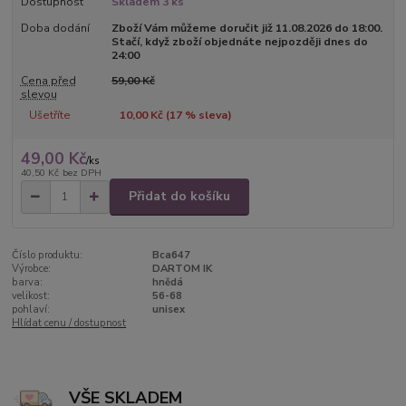
Dostupnost
Skladem 3 ks
Doba dodání
Zboží Vám můžeme doručit již 11.08.2026 do 18:00.
Stačí, když zboží objednáte nejpozději dnes do
24:00
Cena před
59,00 Kč
slevou
Ušetříte
10,00 Kč (
17
% sleva)
49,00 Kč
/
ks
40,50 Kč
bez DPH
Přidat do košíku
Číslo produktu:
Bca647
Výrobce:
DARTOM IK
barva:
hnědá
velikost:
56-68
pohlaví:
unisex
Hlídat cenu / dostupnost
VŠE SKLADEM