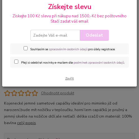
Získejte slevu
Získejte 100 Kč slevu při nákupu nad 1500,-Kč bez poštovného
Stačí zadat váš email
Odeslat
Souhlasím se
zpracováním osobních údajů
pro účely registrace.
Přeji si odebírat novinky e-mailem dle
podmínek zpracování osobních údajů
.
Zavřít
Ohodnotit produkt
Kojenecké jemné sametové capáčky ideální pro miminko již od
narození,bude mít nožičku v teploučku, horní lem capáčků je pružný a
jemný skvěle na nožičce drží,ale netlačí. délka cca10 cm materiál: 100%
bavlna
celý popis