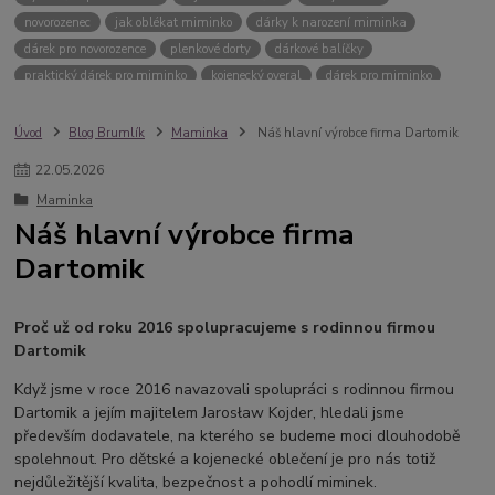
novorozenec
jak oblékat miminko
dárky k narození miminka
dárek pro novorozence
plenkové dorty
dárkové balíčky
praktický dárek pro miminko
kojenecký overal
dárek pro miminko
nedonošené miminko
oblečení pro nedonošené miminko
nedonošená miminka velikosti
oblečení pro novorozence
Úvod
Blog Brumlík
Maminka
Náš hlavní výrobce firma Dartomik
oblečení pro miminko
dárky pro miminka
tipy na dárky pro miminko
22
.
05
.
2026
kojenecké body
overaly pro miminko
co sbalit do porodnice
Maminka
co vzít do porodnice
výbavička do porodnice
body pro miminko
Náš hlavní výrobce firma
porodnice
otisk ručičky miminka
otisk nožičky miminka
Dartomik
otisky miminek
vzpomínka na miminko
památka na miminko
rámeček s otiskem
fotorámečky pro miminka
3D odlitek ručičky
dárek k narození miminka
dárek ke křtinám
baby otisky
Proč už od roku 2016 spolupracujeme s rodinnou firmou
originální body
vtipná body pro miminka
body s nápisem
Dartomik
vtipný dárek k narození miminka
bryndáčky s nápisem
Když jsme v roce 2016 navazovali spolupráci s rodinnou firmou
originální bryndáčky
overal pro novorozence
Dartomik a jejím majitelem Jarosław Kojder, hledali jsme
co oblékat miminku na spaní
spaní miminka
propínací body
především dodavatele, na kterého se budeme moci dlouhodobě
body pro novorozence
oblečení do porodnice
spolehnout. Pro dětské a kojenecké oblečení je pro nás totiž
nejdůležitější kvalita, bezpečnost a pohodlí miminek.