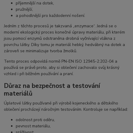
příjemnější na dotek,
pružnější,
a pohodlnější pro každodenní nošení.
Jedním z těchto procesů je takzvaná „enzymace“. Jedná se o
moderní ekologický proces konečné úpravy materiálu, při kterém
jsou pomocí enzymů odstraněna drobná vyčnívající vlákna z
povrchu látky. Díky tomu je materiál hebký, hedvábný na dotek a
zároveň se minimalizuje tvorba žmolků.
Tento proces odpovídá normě PN-EN ISO 12945-2:202-04 a
používá se právě proto, aby si oblečení zachovalo svůj krásný
vzhled i při běžném používání a praní.
Důraz na bezpečnost a testování
materiálů
Úpletové látky používané při výrobě kojeneckého a dětského
oblečení procházejí náročným testováním. Kontroluje se například:
odolnost proti oděru,
pevnost materiálu,
srážlivost,