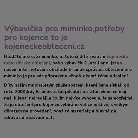
Výbavička pro miminko,potřeby
pro kojence to je
kojeneckeobleceni.cz
Hledáte pro své miminko, batole či dítě kvalitní
kojenecké
nebo dětské oblečení
, nebo výbavičku? Jestli ano, jste v
našem internetovém obchodě Brumlík správně, oblečení pro
miminko je pro vás připraveno vždy k okamžitému odeslání.
Díky našim mnohaletým zkušenostem, které jsme získali od
roku 2006 ,kdy Brumlík začal působit na trhu, víme, co mají
naši klienti nejraději a co jim nejvíce vyhovuje. Je samozřejmé,
že je oblečení pro kojence vybíráno velice pečlivě, s velkým
důrazem na provedení, použité materiály a hlavně na
zdravotní nezávadnost.