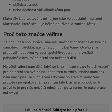
stálobarevnost,
nebo odolnost vůči alkalickému potu.
Materiály jsou testovány mimo jiné také ve speciálním zařízení
Martindale, které simuluje běžné používání a zatížení látek.
Proč této značce věříme
Za dobu naší spolupráce jsme měli možnost poznat nejen kvalitu
samotných výrobků, ale i přístup firmy Dartomik. Oceňujeme
především poctivou výrobu, spolehlivost a snahu vyrábět
pohodlné a kvalitní oblečení pro nejmenší děti.
Největší radost nám dělá, když se k nám maminky po letech vracejí
pro oblečení pro své druhé, nebo třetí miminko. Mnoho maminek
nám navíc píše, že si oblečení schovaly po starším sourozenci,
protože i po opakovaném praní zůstalo krásné a pohodlné. A
právě to je pro nás největší odměnou i potvrzením, že naše práce
má smysl.
Líbil se článek? Sdílejte ho s přáteli