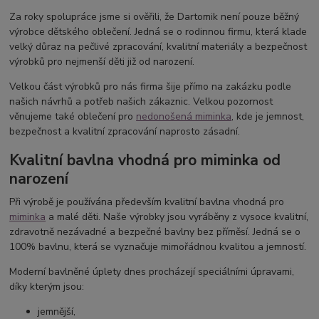
Za roky spolupráce jsme si ověřili, že Dartomik není pouze běžný
výrobce dětského oblečení. Jedná se o rodinnou firmu, která klade
velký důraz na pečlivé zpracování, kvalitní materiály a bezpečnost
výrobků pro nejmenší děti již od narození.
Velkou část výrobků pro nás firma šije přímo na zakázku podle
našich návrhů a potřeb našich zákaznic. Velkou pozornost
věnujeme také oblečení pro
nedonošená miminka
, kde je jemnost,
bezpečnost a kvalitní zpracování naprosto zásadní.
Kvalitní bavlna vhodná pro miminka od
narození
Při výrobě je používána především kvalitní bavlna vhodná pro
miminka
a malé děti. Naše výrobky jsou vyráběny z vysoce kvalitní,
zdravotně nezávadné a bezpečné bavlny bez příměsí. Jedná se o
100% bavlnu, která se vyznačuje mimořádnou kvalitou a jemností.
Moderní bavlněné úplety dnes procházejí speciálními úpravami,
díky kterým jsou:
jemnější,