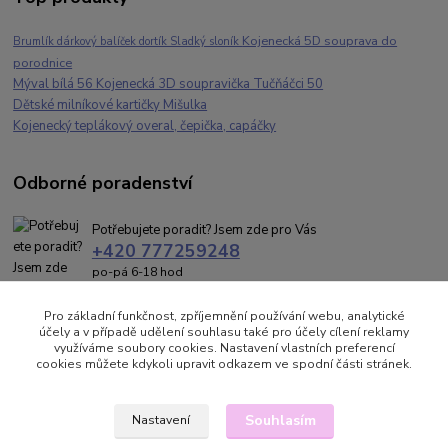
Kojenecká 5D souprava do
Brumlík dárkový balíček dortík Sladký sloník
porodnice
Mýval bílá 56 Kojenecká 3D soupravička Tučňáčci 50
Dětské milníkové kartičky Mišulka
Kojenecký teplákový overal, čepička, capáčky
Odborné poradenství
Potřebujete poradit? Jsem zde pro Vás
+420 777259248
po-pá 6-18 hod
brumlik@kojeneckeobleceni.cz
Pro základní funkčnost, zpříjemnění používání webu, analytické
účely a v případě udělení souhlasu také pro účely cílení reklamy
využíváme soubory cookies. Nastavení vlastních preferencí
cookies můžete kdykoli upravit odkazem ve spodní části stránek.
Souhlasím
Nastavení