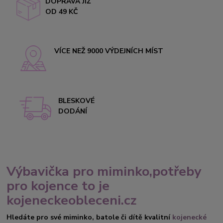
DOPRAVA JIŽ
OD 49 KČ
VÍCE NEŽ 9000 VÝDEJNÍCH MÍST
BLESKOVÉ
DODÁNÍ
Výbavička pro miminko,potřeby
pro kojence to je
kojeneckeobleceni.cz
Hledáte pro své miminko, batole či dítě kvalitní
kojenecké