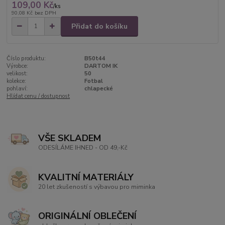
109,00 Kč
/
ks
90,08 Kč
bez DPH
Přidat do košíku
Číslo produktu:
B50t44
Výrobce:
DARTOM IK
velikost:
50
kolekce:
Fotbal
pohlaví:
chlapecké
Hlídat cenu / dostupnost
VŠE SKLADEM
ODESÍLÁME IHNED - OD 49,-Kč
KVALITNÍ MATERIÁLY
20 let zkušeností s výbavou pro miminka
ORIGINÁLNÍ OBLEČENÍ