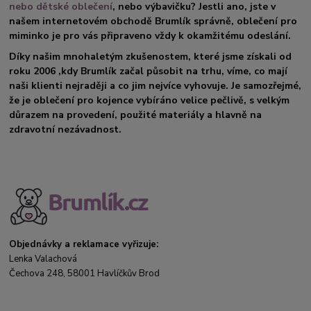
nebo dětské oblečení
, nebo výbavičku? Jestli ano, jste v
našem internetovém obchodě Brumlík správně, oblečení pro
miminko je pro vás připraveno vždy k okamžitému odeslání.
Díky našim mnohaletým zkušenostem, které jsme získali od
roku 2006 ,kdy Brumlík začal působit na trhu, víme, co mají
naši klienti nejraději a co jim nejvíce vyhovuje. Je samozřejmé,
že je oblečení pro kojence vybíráno velice pečlivě, s velkým
důrazem na provedení, použité materiály a hlavně na
zdravotní nezávadnost.
Objednávky a reklamace vyřizuje:
Lenka Valachová
Čechova 248, 58001 Havlíčkův Brod