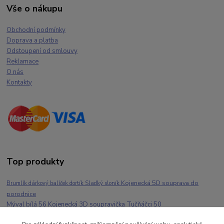
Vše o nákupu
Obchodní podmínky
Doprava a platba
Odstoupení od smlouvy
Reklamace
O nás
Kontakty
Top produkty
Kojenecká 5D souprava do
Brumlík dárkový balíček dortík Sladký sloník
porodnice
Mýval bílá 56 Kojenecká 3D soupravička Tučňáčci 50
Dětské milníkové kartičky Mišulka