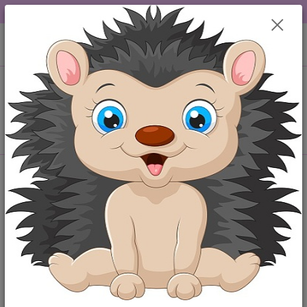
DOPRAVA OD 49,-Kč....VŠE SKLADEM.....
0
ks
+420 777259248
CZK
za
0,00 Kč
po-pá 6-18 hod
Menu
Hledat
Úvod
Polodupačky
Kojenecké sametové polodupačky - zelené 50
Kojenecké sametové polodupačky
- zelené 50