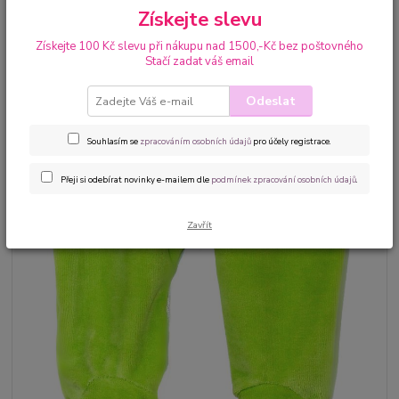
Získejte slevu
Získejte 100 Kč slevu při nákupu nad 1500,-Kč bez poštovného
Stačí zadat váš email
Odeslat
Souhlasím se
zpracováním osobních údajů
pro účely registrace.
Přeji si odebírat novinky e-mailem dle
podmínek zpracování osobních údajů
.
Zavřít