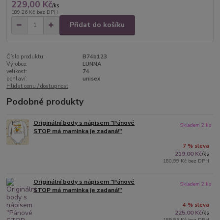
229,00 Kč
/
ks
189,26 Kč
bez DPH
Přidat do košíku
Číslo produktu:
B74b123
Výrobce:
LUNNA
velikost:
74
pohlaví:
unisex
Hlídat cenu / dostupnost
Podobné produkty
Originální body s nápisem "Pánové
Skladem 2 ks
STOP má maminka je zadaná!"
7 % sleva
219,00 Kč
/
ks
180,99 Kč
bez DPH
Originální body s nápisem "Pánové
Skladem 2 ks
STOP má maminka je zadaná!"
4 % sleva
225,00 Kč
/
ks
185,95 Kč
bez DPH