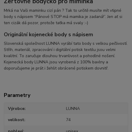
Žertovné bodyčko pro miminka
Mrká na Vaši maminku cizí pán ? Tak to určitě musíte mít vtipné
body s nápisem “Pánové STOP má mamika je zadaná!”. Jen ať si
ten cizák dá pozor, protože taťka má svaly :-)
Originální kojenecké body s nápisem
Slovenská společnost LUNNA vyrábí tato body s velkou pečlivostí.
Střih, materiál, zpracování i digitální potisk textilu jsou velmi
kvalitní. To zaručuje dlouhou trvanlivost a pohodlné nošení.
Kojenecká body LUNNA jsou vyrobená z 100% bavlny a
doporučujeme je prát i žehlit obrácené potiskem dovnitř.
Parametry
Výrobce
LUNNA
velikost
74
pohlaví
unisex