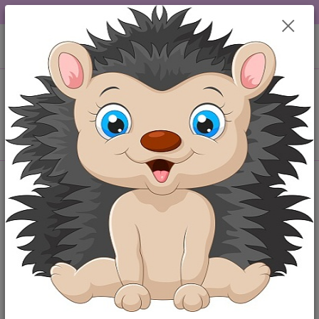
DOPRAVA OD 49,-Kč....VŠE SKLADEM.....
0
ks
+420 777259248
CZK
za
0,00 Kč
po-pá 6-18 hod
Menu
Hledat
Úvod
Originální body
Originální body s nápisem "Pánové STOP má
maminka je zadaná!"
Originální body s nápisem
"Pánové STOP má maminka je
zadaná!"