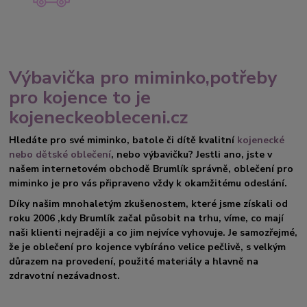
Výbavička pro miminko,potřeby
pro kojence to je
kojeneckeobleceni.cz
Hledáte pro své miminko, batole či dítě kvalitní
kojenecké
nebo dětské oblečení
, nebo výbavičku? Jestli ano, jste v
našem internetovém obchodě Brumlík správně, oblečení pro
miminko je pro vás připraveno vždy k okamžitému odeslání.
Díky našim mnohaletým zkušenostem, které jsme získali od
roku 2006 ,kdy Brumlík začal působit na trhu, víme, co mají
naši klienti nejraději a co jim nejvíce vyhovuje. Je samozřejmé,
že je oblečení pro kojence vybíráno velice pečlivě, s velkým
důrazem na provedení, použité materiály a hlavně na
zdravotní nezávadnost.