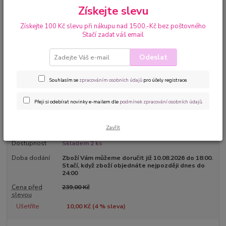
Získejte slevu
Získejte 100 Kč slevu při nákupu nad 1500,-Kč bez poštovného
Stačí zadat váš email
Odeslat
Ohodnotit produkt
Žertovné bodyčko pro miminka Mrká na Vaši maminku cizí pán ? Tak to
Souhlasím se
zpracováním osobních údajů
pro účely registrace.
určitě musíte mít vtipné body s nápisem “Pánové STOP má mamika je
zadaná!”. Jen ať si ten cizák dá pozor, protože taťka má svaly :-) Originální
Přeji si odebírat novinky e-mailem dle
podmínek zpracování osobních údajů
.
kojenecké body s nápisem Slovenská společnost LUNNA vyrábí tato
body s velkou pečliv...
celý popis
Zavřít
Dostupnost
Skladem 2 ks
Doba dodání
Zboží Vám můžeme doručit již 10.08.2026 do 18:00.
Stačí, když zboží objednáte nejpozději dnes do
24:00
Cena před
239,00 Kč
slevou
Ušetříte
10,00 Kč (
4
% sleva)