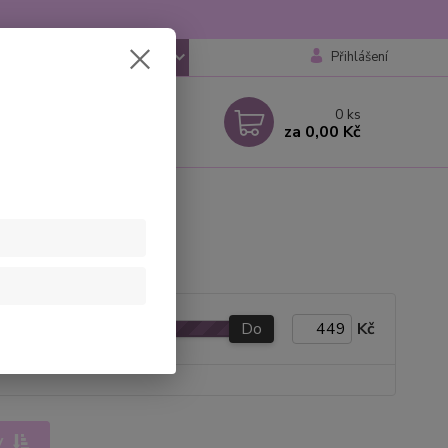
Přihlášení
CZK
 si rady? Zavolejte.
0
ks
 777259248
za
0,00 Kč
 6-18 hod
Do
Kč
y