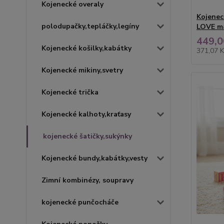
Kojenecké overaly
Kojenec
polodupačky,tepláčky,legíny
LOVE m
449,0
Kojenecké košilky,kabátky
371,07 
Kojenecké mikiny,svetry
Kojenecké trička
Kojenecké kalhoty,kraťasy
kojenecké šatičky,sukýnky
Kojenecké bundy,kabátky,vesty
Zimní kombinézy, soupravy
kojenecké punčocháče