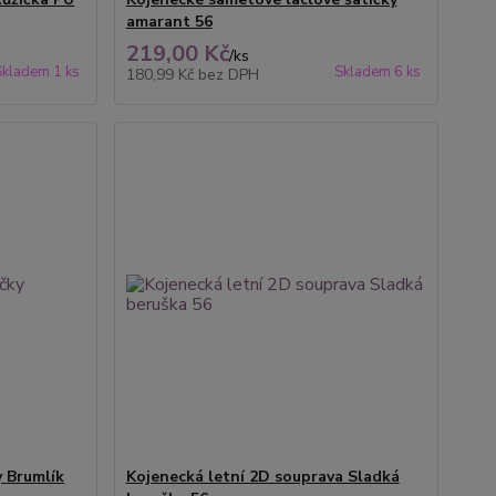
amarant 56
219,00 Kč
/
ks
Skladem 1 ks
Skladem 6 ks
180,99 Kč
bez DPH
y Brumlík
Kojenecká letní 2D souprava Sladká