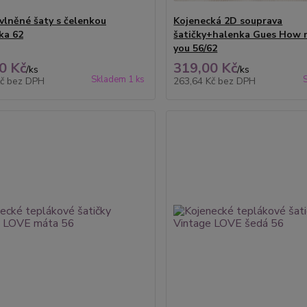
avlněné šaty s čelenkou
Kojenecká 2D souprava
ka 62
šatičky+halenka Gues How m
you 56/62
0 Kč
319,00 Kč
/
ks
/
ks
Skladem 1 ks
Kč
bez DPH
263,64 Kč
bez DPH