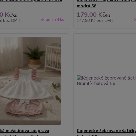
modrá 56
0 Kč
179,00 Kč
/
ks
/
ks
Skladem 4 ks
Kč
bez DPH
147,93 Kč
bez DPH
ká mušelínová souprava
Kojenecké žebrované šatičk