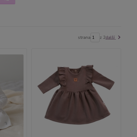
strana
z 2
další