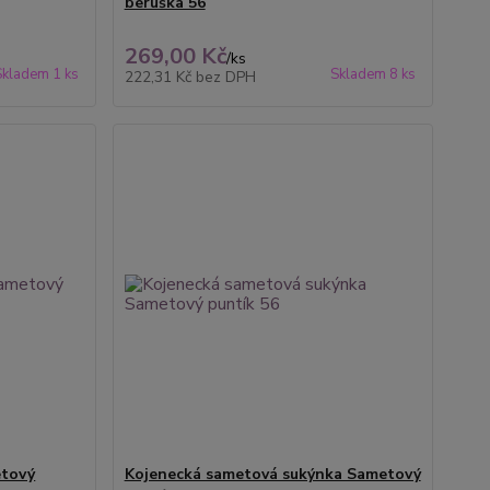
beruška 56
269,00 Kč
/
ks
Skladem 1 ks
Skladem 8 ks
222,31 Kč
bez DPH
etový
Kojenecká sametová sukýnka Sametový