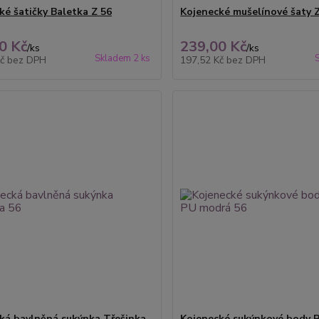
ké šatičky Baletka Z 56
Kojenecké mušelínové šaty 
0 Kč
239,00 Kč
/
ks
/
ks
Skladem 2 ks
Kč
bez DPH
197,52 Kč
bez DPH
ká bavlněná sukýnka Třešinka
Kojenecké sukýnkové body R