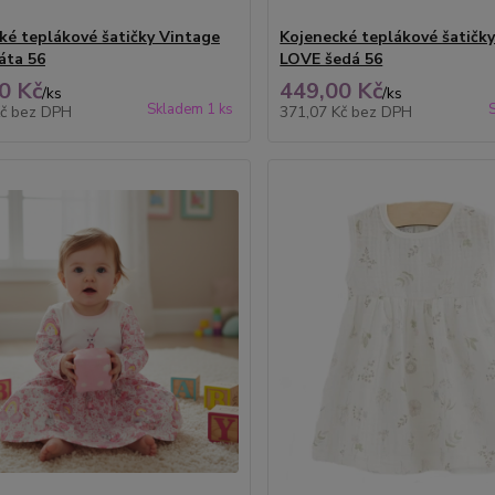
ké teplákové šatičky Vintage
Kojenecké teplákové šatičk
áta 56
LOVE šedá 56
0 Kč
449,00 Kč
/
ks
/
ks
Skladem 1 ks
Kč
bez DPH
371,07 Kč
bez DPH