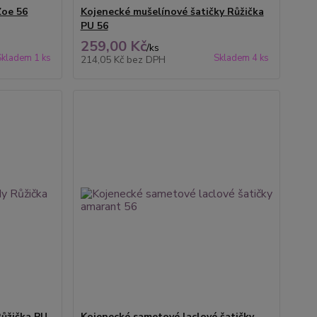
Zoe 56
Kojenecké mušelínové šatičky Růžička
PU 56
259,00 Kč
/
ks
Skladem 1 ks
Skladem 4 ks
214,05 Kč
bez DPH
ůžička PU
Kojenecké sametové laclové šatičky