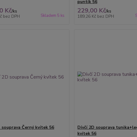
puntík 56
0 Kč
229,00 Kč
/
ks
/
ks
Skladem 5 ks
Kč
bez DPH
189,26 Kč
bez DPH
D souprava Černý kvítek 56
Dívčí 2D souprava tunika+leg
kvítek 56