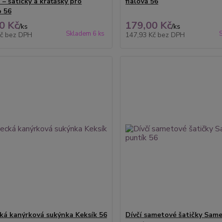
– šatičky a kraťásky pro
fialová 56
 56
0 Kč
179,00 Kč
/
ks
/
ks
Skladem 6 ks
Kč
bez DPH
147,93 Kč
bez DPH
ká kanýrková sukýnka Keksík 56
Dívčí sametové šatičky Sam