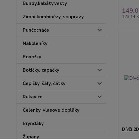
Bundy,kabáty,vesty
149,0
Zimní kombinézy, soupravy
123,14 
Punčocháče
Nákoleníky
Ponožky
Botičky, capáčky
Čepičky, šály, šátky
Rukavice
Čelenky, vlasové doplňky
Bryndáky
Dívčí 2
Župany