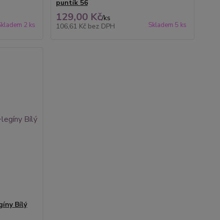
puntík 56
129,00 Kč
/
ks
Skladem 2 ks
Skladem 5 ks
106,61 Kč
bez DPH
íny Bílý