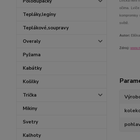
Polodupačky
Lvíčka není n
očima. Lvíče
Tepláky,legíny
kompromisy sp
světě.
Teplákové,soupravy
Autor:
Eliška
Overaly
Zdroj:
www.m
Pyžama
Kabátky
Param
Košilky
Trička
Výrob
Mikiny
kolek
Svetry
pohlav
Kalhoty