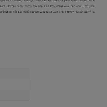
lomacii. Chvalte, chvalte, chvalte a kritiku používejte jen opatrně a mezi čtyřma
řit. Dávejte dobrý pozor, aby například trest nebyl větší než vina. Uzavírejte
pělosti na vás Lev nedá dopustit a bude za vámi stát, i kdyby měl být jediný na