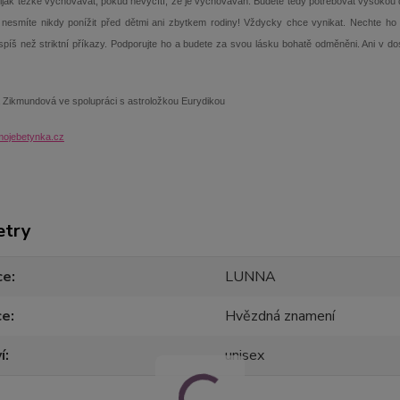
ijak těžké vychovávat, pokud nevycítí, že je vychováván. Budete tedy potřebovat vysokou dip
 nesmíte nikdy ponížit před dětmi ani zbytkem rodiny! Vždycky chce vynikat. Nechte ho zá
íš než striktní příkazy. Podporujte ho a budete za svou lásku bohatě odměněni. Ani v dos
 Zikmundová ve spolupráci s astroložkou Eurydikou
ojebetynka.cz
etry
ce
LUNNA
ce
Hvězdná znamení
í
unisex