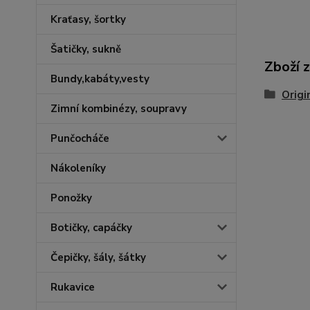
Kraťasy, šortky
Šatičky, sukně
Zboží 
Bundy,kabáty,vesty
Origi
Zimní kombinézy, soupravy
Punčocháče
Nákoleníky
Ponožky
Botičky, capáčky
Čepičky, šály, šátky
Rukavice