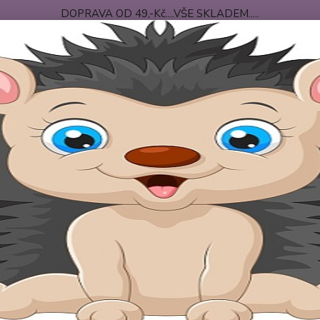
DOPRAVA OD 49,-Kč....VŠE SKLADEM.....
 PODMÍNKY
DOPRAVA-PLATBA
O NÁS
Nevíte
Hledat
+420
po-pá
riginální bryndáčky
Bryndáček Hvězdná znamení LEV
dáček Hvězdná znamení LEV
Bavlně
nebo n
:-) Br
vzadu 
23. 7. 