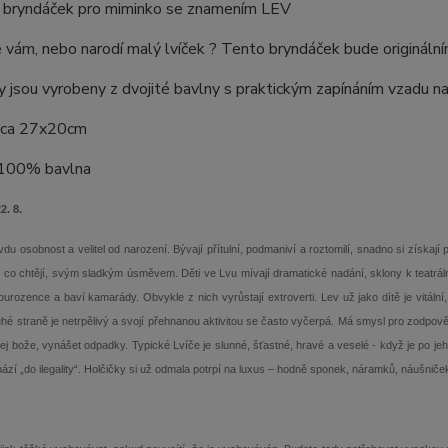
 bryndáček pro miminko se znamením LEV
e vám, nebo narodí malý lvíček ? Tento bryndáček bude originální
 jsou vyrobeny z dvojité bavlny s praktickým zapínáním vzadu na
cca 27x20cm
:100% bavlna
2. 8.
vdu osobnost a velitel od narození. Bývají přítulní, podmaniví a roztomilí, snadno si získají 
co chtějí, svým sladkým úsměvem. Děti ve Lvu mívají dramatické nadání, sklony k teatrálnost
urozence a baví kamarády. Obvykle z nich vyrůstají extroverti. Lev už jako dítě je vitáln
hé straně je netrpělivý a svojí přehnanou aktivitou se často vyčerpá. Má smysl pro zodpovědn
j bože, vynášet odpadky. Typické Lvíče je slunné, šťastné, hravé a veselé - když je po j
ází „do ilegality“. Holčičky si už odmala potrpí na luxus – hodně sponek, náramků, náušnič