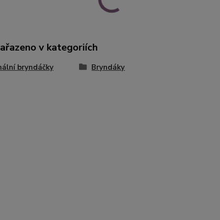
zařazeno v kategoriích
nální bryndáčky
Bryndáky