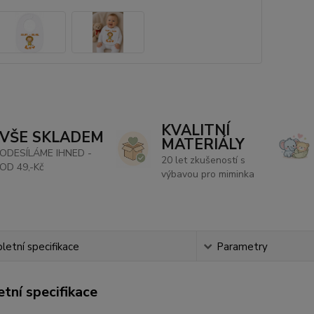
KVALITNÍ
VŠE SKLADEM
MATERIÁLY
ODESÍLÁME IHNED -
20 let zkušeností s
OD 49,-Kč
výbavou pro miminka
etní specifikace
Parametry
tní specifikace