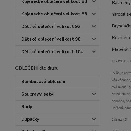
Kojenecké oblečení velikost 80
Bavlněný
Kojenecké oblečení velikost 86
narodil s
Bryndáčky
Dětské oblečení velikost 92
Rozměr 
Dětské oblečení velikost 98
Materiál
Dětské oblečení velikost 104
Lev 23. 7. – 2
OBLEČENÍ dle druhu
Lvíče je opra
vás všechno, 
Bambusové oblečení
své mladší so
Soupravy, sety
druhé. Na dru
dokonce, nede
Body
ublíženě odch
Dupačky
Jak na něj