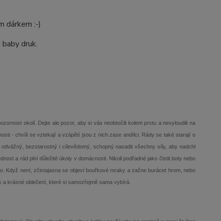
m dárkem :-)
 baby druk.
pozornost okolí. Dejte ale pozor, aby si vás neobtočili kolem prstu a nevyloudili na
i - chvíli se vztekají a vzápětí jsou z nich zase andílci. Rády se také starají o
í, odvážný, bezstarostný i cílevědomý, schopný nasadit všechny síly, aby nadchl
ost a rád plní důležité úkoly v domácnosti. Nikoli podřadné jako čistit boty nebo
eho. Když není, zčistajasna se objeví bouřkové mraky a začne burácet hrom, nebo
ek a krásné oblečení, které si samozřejmě sama vybírá.