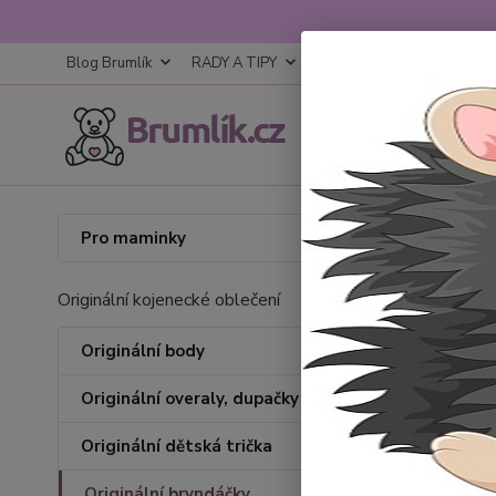
Blog Brumlík
RADY A TIPY
KONTAKTY
OBCHODNÍ
Úvod
O
Pro maminky
Bryn
Originální kojenecké oblečení
Originální body
Originální overaly, dupačky
Originální dětská trička
Originální bryndáčky