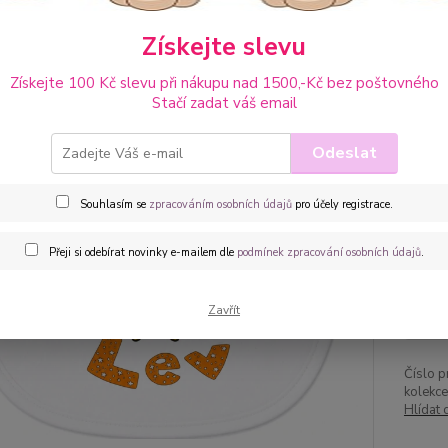
Získejte slevu
Dos
Získejte 100 Kč slevu při nákupu nad 1500,-Kč bez poštovného
Dob
Stačí zadat váš email
Odeslat
Cen
Souhlasím se
zpracováním osobních údajů
pro účely registrace.
Uše
Přeji si odebírat novinky e-mailem dle
podmínek zpracování osobních údajů
.
10
Zavřít
90,
Číslo p
kolekce
Hlídat 