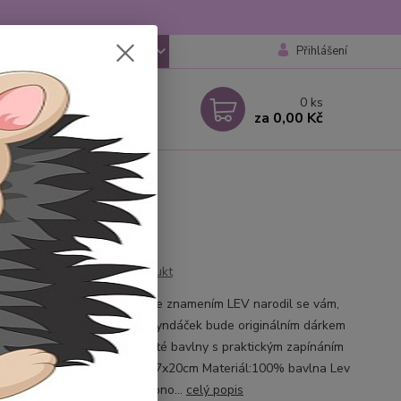
Přihlášení
CZK
 si rady? Zavolejte.
0
ks
 777259248
za
0,00 Kč
 6-18 hod
Ohodnotit produkt
ný bryndáček pro miminko se znamením LEV narodil se vám,
arodí malý lvíček ? Tento bryndáček bude originálním dárkem
yndáčky jsou vyrobeny z dvojité bavlny s praktickým zapínáním
na baby druk. Rozměr cca 27x20cm Materiál:100% bavlna Lev
– 22. 8. Lvíče je opravdu osobno...
celý popis