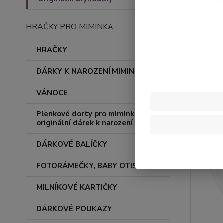
HRAČKY PRO MIMINKA
HRAČKY
DÁRKY K NAROZENÍ MIMINKA
VÁNOCE
Plenkové dorty pro miminko –
originální dárek k narození
DÁRKOVÉ BALÍČKY
FOTORÁMEČKY, BABY OTISKY
MILNÍKOVÉ KARTIČKY
DÁRKOVÉ POUKAZY