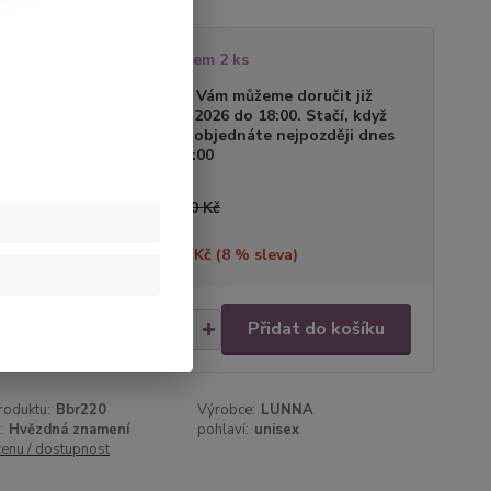
tupnost
Skladem 2 ks
a dodání
Zboží Vám můžeme doručit již
11.08.2026 do 18:00. Stačí, když
zboží objednáte nejpozději dnes
do 24:00
a před slevou
119,00 Kč
tříte
10,00 Kč (
8
% sleva)
9,00 Kč
/
ks
Přidat do košíku
08 Kč
bez DPH
roduktu:
Bbr220
Výrobce:
LUNNA
:
Hvězdná znamení
pohlaví:
unisex
cenu / dostupnost