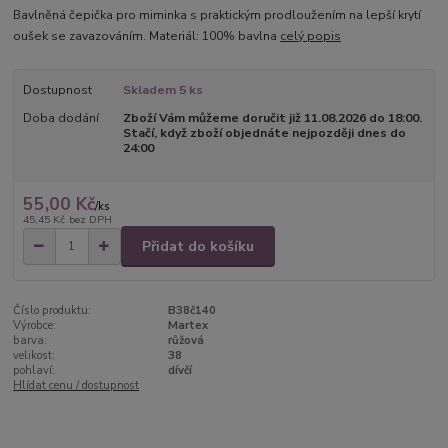
Bavlněná čepička pro miminka s praktickým prodloužením na lepší krytí
oušek se zavazováním. Materiál: 100% bavlna
celý popis
Dostupnost
Skladem 5 ks
Doba dodání
Zboží Vám můžeme doručit již 11.08.2026 do 18:00.
Stačí, když zboží objednáte nejpozději dnes do
24:00
55,00 Kč
/
ks
45,45 Kč
bez DPH
Přidat do košíku
Číslo produktu:
B38č140
Výrobce:
Martex
barva:
růžová
velikost:
38
pohlaví:
dívčí
Hlídat cenu / dostupnost