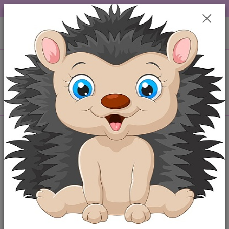
DOPRAVA OD 49,-Kč....VŠE SKLADEM.....
0
ks
+420 777259248
CZK
za
0,00 Kč
po-pá 6-18 hod
Menu
Hledat
Úvod
Čepičky, šály, šátky
Kojenecká bavlněná čepička Ouško - růžová
Kojenecká bavlněná čepička
Ouško - růžová