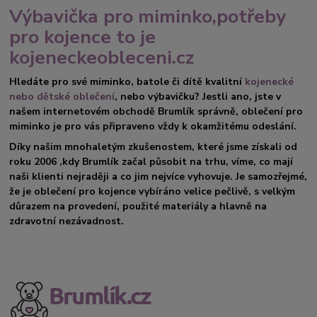
Výbavička pro miminko,potřeby
pro kojence to je
kojeneckeobleceni.cz
Hledáte pro své miminko, batole či dítě kvalitní
kojenecké
nebo dětské oblečení
, nebo výbavičku? Jestli ano, jste v
našem internetovém obchodě Brumlík správně, oblečení pro
miminko je pro vás připraveno vždy k okamžitému odeslání.
Díky našim mnohaletým zkušenostem, které jsme získali od
roku 2006 ,kdy Brumlík začal působit na trhu, víme, co mají
naši klienti nejraději a co jim nejvíce vyhovuje. Je samozřejmé,
že je oblečení pro kojence vybíráno velice pečlivě, s velkým
důrazem na provedení, použité materiály a hlavně na
zdravotní nezávadnost.