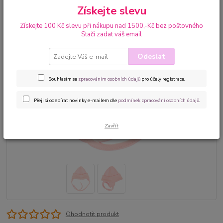
Získejte slevu
Získejte 100 Kč slevu při nákupu nad 1500,-Kč bez poštovného
Stačí zadat váš email
Odeslat
Souhlasím se
zpracováním osobních údajů
pro účely registrace.
Přeji si odebírat novinky e-mailem dle
podmínek zpracování osobních údajů
.
Zavřít
Ohodnotit produkt