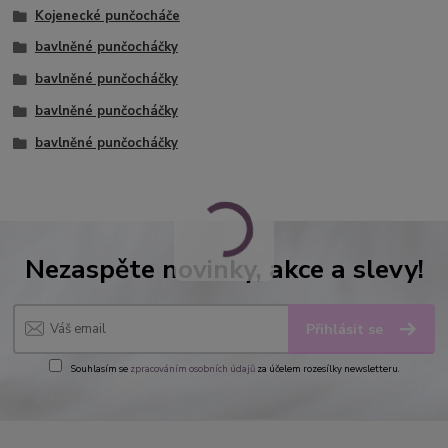
Kojenecké punčocháče
bavlněné punčocháčky
bavlněné punčocháčky
bavlněné punčocháčky
bavlněné punčocháčky
Nezaspěte novinky, akce a slevy!
Přihlásit se
Souhlasím se
zpracováním osobních údajů
za účelem rozesílky newsletteru.