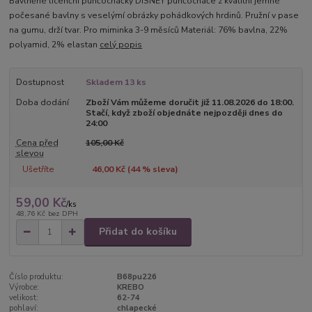
Bavlněné licenční punčocháčky DISNEY punčocháče z kvalitní jemné
počesané bavlny s veselýmí obrázky pohádkových hrdinů. Pružní v pase
na gumu, drží tvar. Pro miminka 3-9 měsíců Materiál: 76% bavlna, 22%
polyamid, 2% elastan
celý popis
Dostupnost
Skladem 13 ks
Doba dodání
Zboží Vám můžeme doručit již 11.08.2026 do 18:00.
Stačí, když zboží objednáte nejpozději dnes do
24:00
Cena před
105,00 Kč
slevou
Ušetříte
46,00 Kč (
44
% sleva)
59,00 Kč
/
ks
48,76 Kč
bez DPH
Přidat do košíku
Číslo produktu:
B68pu226
Výrobce:
KREBO
velikost:
62-74
pohlaví:
chlapecké