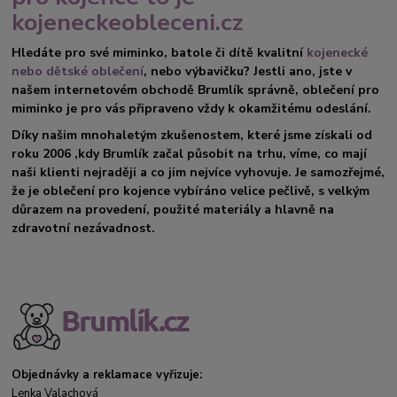
kojeneckeobleceni.cz
Hledáte pro své miminko, batole či dítě kvalitní
kojenecké
nebo dětské oblečení
, nebo výbavičku? Jestli ano, jste v
našem internetovém obchodě Brumlík správně, oblečení pro
miminko je pro vás připraveno vždy k okamžitému odeslání.
Díky našim mnohaletým zkušenostem, které jsme získali od
roku 2006 ,kdy Brumlík začal působit na trhu, víme, co mají
naši klienti nejraději a co jim nejvíce vyhovuje. Je samozřejmé,
že je oblečení pro kojence vybíráno velice pečlivě, s velkým
důrazem na provedení, použité materiály a hlavně na
zdravotní nezávadnost.
Objednávky a reklamace vyřizuje:
Lenka Valachová