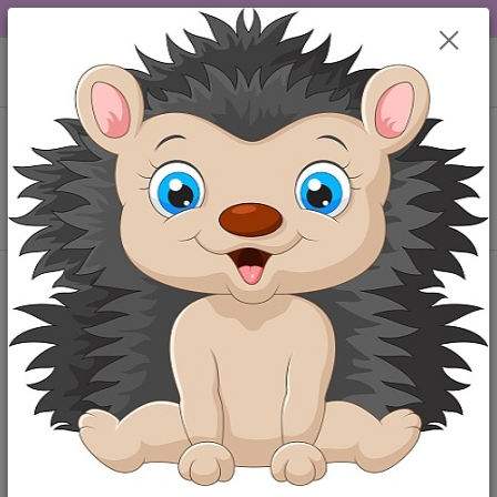
DOPRAVA OD 49,-Kč....VŠE SKLADEM.....
0
ks
+420 777259248
CZK
za
0,00 Kč
po-pá 6-18 hod
Menu
Hledat
Úvod
Punčocháče
Kojenecké bavlněné punčocháčky Disney Tramp - bílé
Kojenecké bavlněné punčocháčky
Disney Tramp - bílé