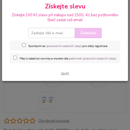
Získejte slevu
Získejte 100 Kč slevu při nákupu nad 1500,-Kč bez poštovného
Stačí zadat váš email
Odeslat
Souhlasím se
zpracováním osobních údajů
pro účely registrace.
Přeji si odebírat novinky e-mailem dle
podmínek zpracování osobních údajů
.
Zavřít
Ohodnotit produkt