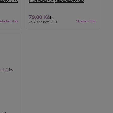
háčky Dino
Dívčí žakárové punčocháčky bílé
79,00 Kč
/
ks
Skladem 4 ks
Skladem 1 ks
65,29 Kč
bez DPH