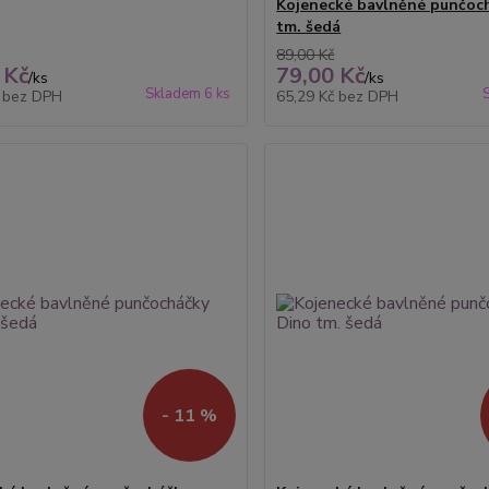
Kojenecké bavlněné punčoc
tm. šedá
89,00 Kč
 Kč
79,00 Kč
/
ks
/
ks
Skladem 6 ks
č
bez DPH
65,29 Kč
bez DPH
- 11 %