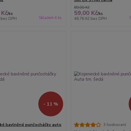
89,00 Kč
 Kč
59,00 Kč
/
ks
/
ks
Skladem 6 ks
č
bez DPH
48,76 Kč
bez DPH
- 11 %
ké bavlněné punčocháčky auto
3 hodnocení