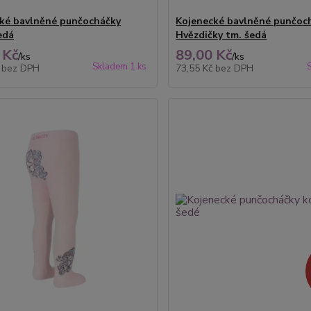
ké bavlněné punčocháčky
Kojenecké bavlněné punčoc
edá
Hvězdičky tm. šedá
 Kč
89,00 Kč
/
ks
/
ks
Skladem 1 ks
č
bez DPH
73,55 Kč
bez DPH