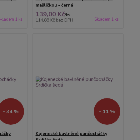
mašličkou - černá
139,00 Kč
/
ks
Skladem 1 ks
Skladem 1 ks
114,88 Kč
bez DPH
- 34 %
- 11 %
háčky
Kojenecké bavlněné punčocháčky
Srdíčka šedá