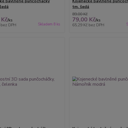
ké bavlněné punčocháčky
Kojenecké bavlněné punčoc
šedá
tm. šedá
89,00 Kč
 Kč
79,00 Kč
/
ks
/
ks
Skladem 8 ks
č
bez DPH
65,29 Kč
bez DPH