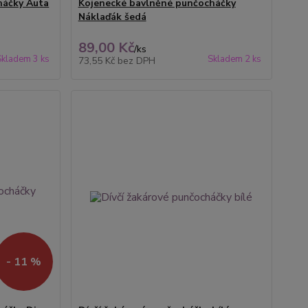
háčky Auta
Kojenecké bavlněné punčocháčky
Náklaďák šedá
89,00 Kč
/
ks
Skladem 3 ks
Skladem 2 ks
73,55 Kč
bez DPH
- 11 %