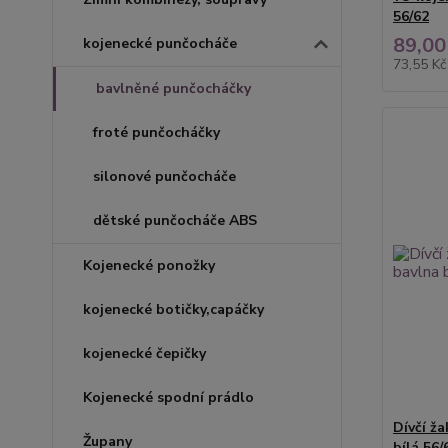
56/62
89,00
kojenecké punčocháče
73,55 K
bavlněné punčocháčky
froté punčocháčky
silonové punčocháče
dětské punčocháče ABS
Kojenecké ponožky
kojenecké botičky,capáčky
kojenecké čepičky
Kojenecké spodní prádlo
Dívčí ž
Župany
bílá 56/