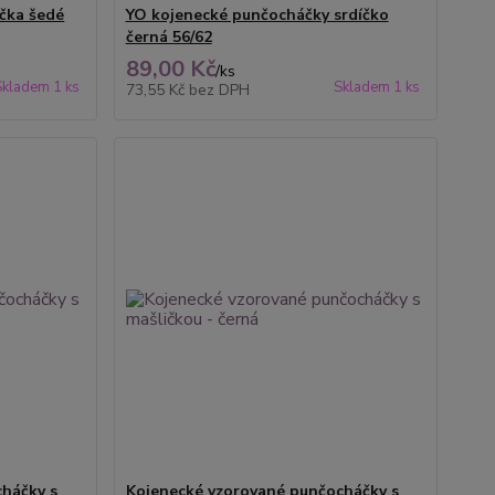
čka šedé
YO kojenecké punčocháčky srdíčko
černá 56/62
89,00 Kč
/
ks
Skladem 1 ks
Skladem 1 ks
73,55 Kč
bez DPH
háčky s
Kojenecké vzorované punčocháčky s