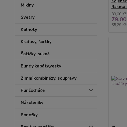
Kojenec
Mikiny
Raketa 
89,00 Kč
Svetry
79,00
65,29 K
Kalhoty
Kraťasy, šortky
Šatičky, sukně
Bundy,kabáty,vesty
Zimní kombinézy, soupravy
Punčocháče
Nákoleníky
Ponožky