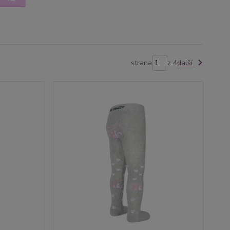
strana
z 4
další