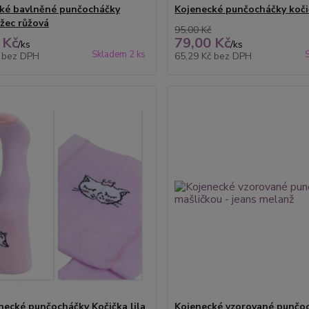
ké bavlněné punčocháčky
Kojenecké punčocháčky koči
žec růžová
95,00 Kč
 Kč
79,00 Kč
/
ks
/
ks
Skladem 2 ks
č
bez DPH
65,29 Kč
bez DPH
necké punčocháčky Kočička lila
Kojenecké vzorované punčoc