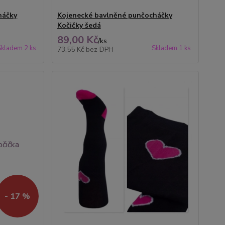
háčky
Kojenecké bavlněné punčocháčky
Kočičky šedá
89,00 Kč
/
ks
Skladem 2 ks
Skladem 1 ks
73,55 Kč
bez DPH
- 17 %