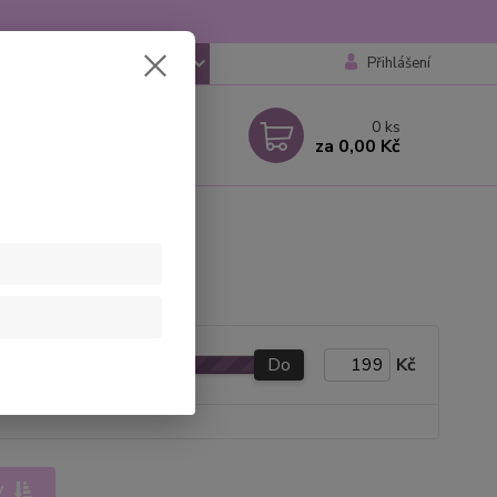
Přihlášení
CZK
 si rady? Zavolejte.
0
ks
 777259248
za
0,00 Kč
 6-18 hod
ocháčky
Do
Kč
y