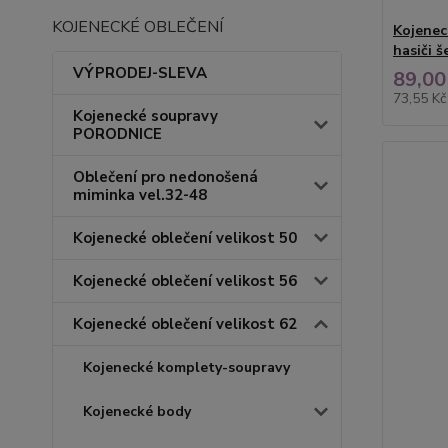
KOJENECKÉ OBLEČENÍ
Kojenec
hasiči š
VÝPRODEJ-SLEVA
89,00
73,55 K
Kojenecké soupravy
PORODNICE
Oblečení pro nedonošená
miminka vel.32-48
Kojenecké oblečení velikost 50
Kojenecké oblečení velikost 56
Kojenecké oblečení velikost 62
Kojenecké komplety-soupravy
Kojenecké body