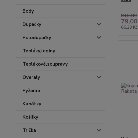
Body
89,00 Kč
79,00
Dupačky
65,29 K
Polodupačky
Tepláky,legíny
Teplákové,soupravy
Overaly
Pyžama
Kabátky
Košilky
Trička