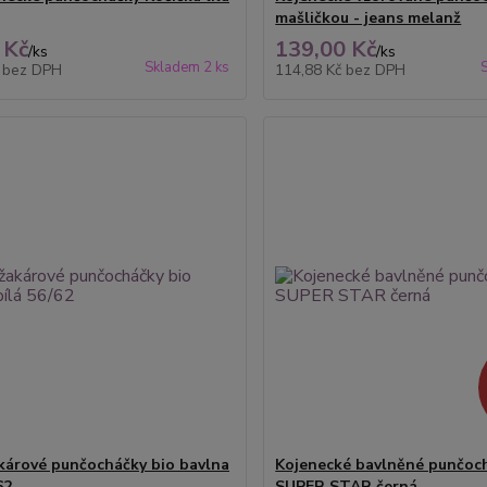
mašličkou - jeans melanž
 Kč
139,00 Kč
/
ks
/
ks
Skladem 2 ks
č
bez DPH
114,88 Kč
bez DPH
akárové punčocháčky bio bavlna
Kojenecké bavlněné punčoc
62
SUPER STAR černá