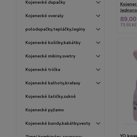
Kojenecké dupačky
Kojenec
Jednoro
Kojenecké overaly
89,00
73,55 K
polodupačky,tepláčky,legíny
Kojenecké košilky,kabátky
Kojenecké mikiny,svetry
Kojenecké trička
Kojenecké kalhoty,kraťasy
Kojenecké šatičky,sukně
Kojenecké pyžamo
Kojenecké bundy,kabátky,vesty
YO koje
Zimní kombinézy, soupravy