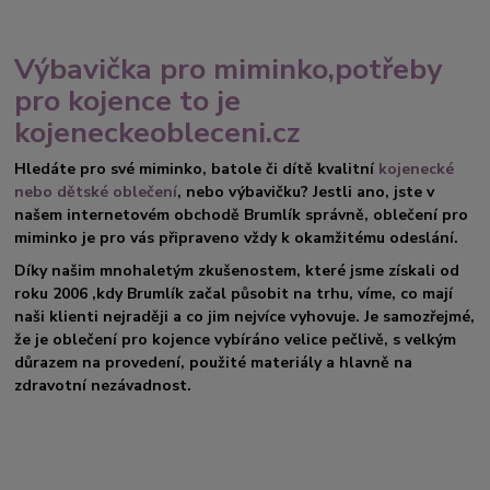
Výbavička pro miminko,potřeby
pro kojence to je
kojeneckeobleceni.cz
Hledáte pro své miminko, batole či dítě kvalitní
kojenecké
nebo dětské oblečení
, nebo výbavičku? Jestli ano, jste v
našem internetovém obchodě Brumlík správně, oblečení pro
miminko je pro vás připraveno vždy k okamžitému odeslání.
Díky našim mnohaletým zkušenostem, které jsme získali od
roku 2006 ,kdy Brumlík začal působit na trhu, víme, co mají
naši klienti nejraději a co jim nejvíce vyhovuje. Je samozřejmé,
že je oblečení pro kojence vybíráno velice pečlivě, s velkým
důrazem na provedení, použité materiály a hlavně na
zdravotní nezávadnost.