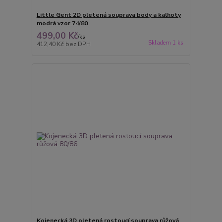
Little Gent 2D pletená souprava body a kalhoty
modrá vzor 74/80
499,00 Kč
/
ks
Skladem 1 ks
412,40 Kč
bez DPH
Kojenecká 3D pletená rostoucí souprava růžová