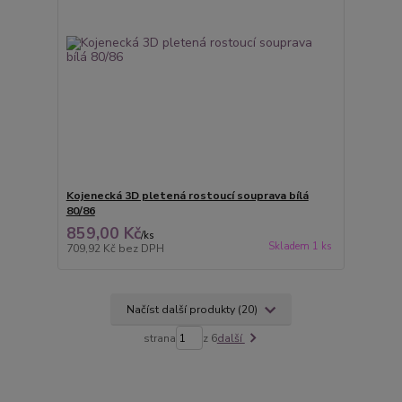
Kojenecká 3D pletená rostoucí souprava bílá
80/86
859,00 Kč
/
ks
Skladem 1 ks
709,92 Kč
bez DPH
Načíst další produkty (20)
strana
z 6
další