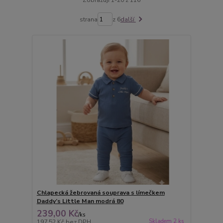
strana
z 6
další
Chlapecká žebrovaná souprava s límečkem
Daddy’s Little Man modrá 80
239,00 Kč
/
ks
Skladem 2 ks
197,52 Kč
bez DPH