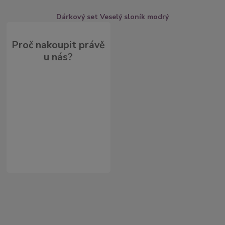
Dárkový set Veselý sloník modrý
Proč nakoupit právě
u nás?