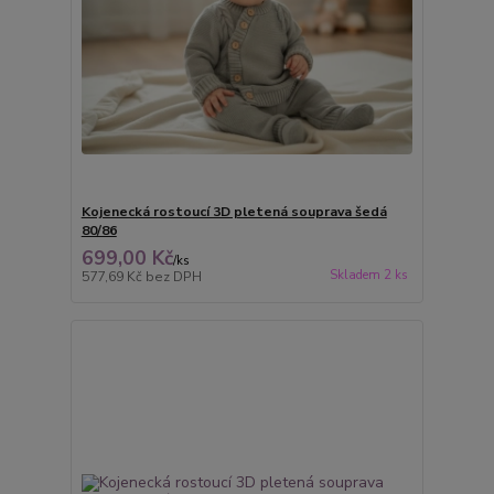
Kojenecká rostoucí 3D pletená souprava šedá
80/86
699,00 Kč
/
ks
Skladem 2 ks
577,69 Kč
bez DPH