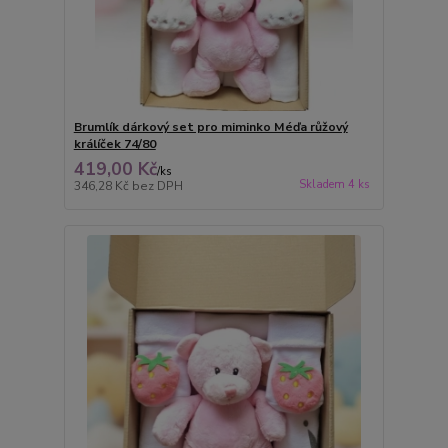
Brumlík dárkový set pro miminko Méďa růžový
králíček 74/80
419,00 Kč
/
ks
Skladem 4 ks
346,28 Kč
bez DPH