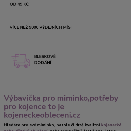
OD 49 KČ
VÍCE NEŽ 9000 VÝDEJNÍCH MÍST
BLESKOVÉ
DODÁNÍ
Výbavička pro miminko,potřeby
pro kojence to je
kojeneckeobleceni.cz
Hledáte pro své miminko, batole či dítě kvalitní
kojenecké