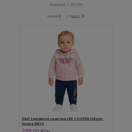
Zobrazuji 1-20 z 29
strana
z 2
další
Dívčí tepláková souprava LEE COOPER růžová-
modrá 68/74
299,00 Kč
/
ks