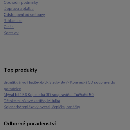
Obchodní podmínky
Doprava a platba
Odstoupení od smlouvy
Reklamace
O nás
Kontakty
Top produkty
Kojenecká 5D souprava do
Brumlík dárkový balíček dortík Sladký sloník
porodnice
Mýval bílá 56 Kojenecká 3D soupravička Tučňáčci 50
Dětské milníkové kartičky Mišulka
Kojenecký teplákový overal, čepička, capáčky
Odborné poradenství