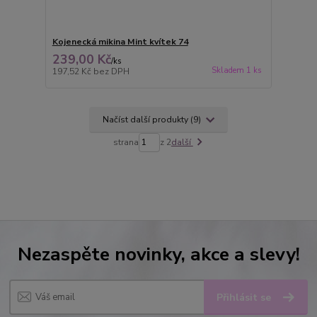
Kojenecká mikina Mint kvítek 74
239,00 Kč
/
ks
Skladem 1 ks
197,52 Kč
bez DPH
Načíst další produkty (9)
strana
z 2
další
Nezaspěte novinky, akce a slevy!
Přihlásit se