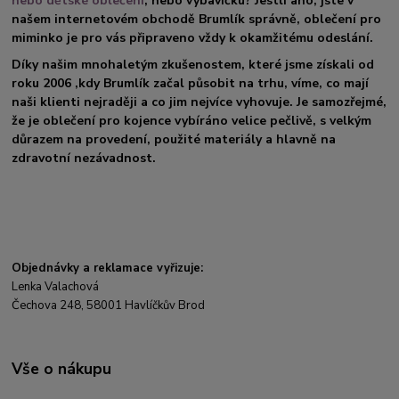
nebo dětské oblečení
, nebo výbavičku? Jestli ano, jste v
našem internetovém obchodě Brumlík správně, oblečení pro
miminko je pro vás připraveno vždy k okamžitému odeslání.
Díky našim mnohaletým zkušenostem, které jsme získali od
roku 2006 ,kdy Brumlík začal působit na trhu, víme, co mají
naši klienti nejraději a co jim nejvíce vyhovuje. Je samozřejmé,
že je oblečení pro kojence vybíráno velice pečlivě, s velkým
důrazem na provedení, použité materiály a hlavně na
zdravotní nezávadnost.
Objednávky a reklamace vyřizuje:
Lenka Valachová
Čechova 248, 58001 Havlíčkův Brod
Vše o nákupu