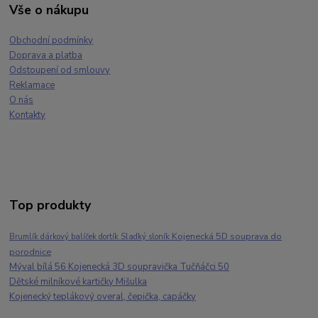
Vše o nákupu
Obchodní podmínky
Doprava a platba
Odstoupení od smlouvy
Reklamace
O nás
Kontakty
Top produkty
Kojenecká 5D souprava do
Brumlík dárkový balíček dortík Sladký sloník
porodnice
Mýval bílá 56 Kojenecká 3D soupravička Tučňáčci 50
Dětské milníkové kartičky Mišulka
Kojenecký teplákový overal, čepička, capáčky