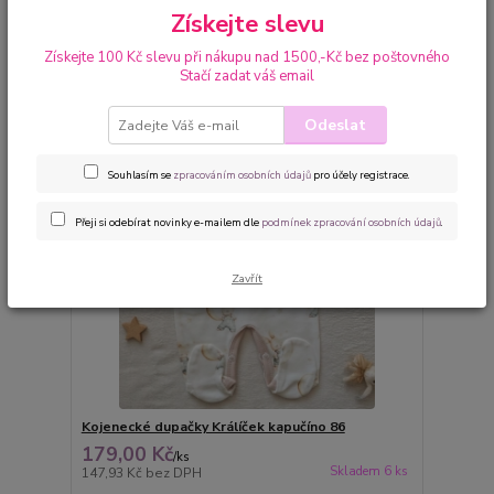
Získejte slevu
strana
z 10
další
Získejte 100 Kč slevu při nákupu nad 1500,-Kč bez poštovného
Stačí zadat váš email
Odeslat
Souhlasím se
zpracováním osobních údajů
pro účely registrace.
Přeji si odebírat novinky e-mailem dle
podmínek zpracování osobních údajů
.
Zavřít
Kojenecké dupačky Králíček kapučíno 86
179,00 Kč
/
ks
Skladem 6 ks
147,93 Kč
bez DPH