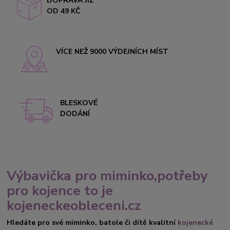
DOPRAVA JIŽ
OD 49 KČ
VÍCE NEŽ 9000 VÝDEJNÍCH MÍST
BLESKOVÉ
DODÁNÍ
Výbavička pro miminko,potřeby
pro kojence to je
kojeneckeobleceni.cz
Hledáte pro své miminko, batole či dítě kvalitní
kojenecké