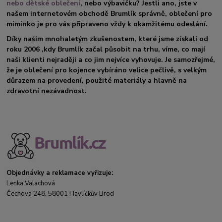
nebo dětské oblečení
, nebo výbavičku? Jestli ano, jste v
našem internetovém obchodě Brumlík správně, oblečení pro
miminko je pro vás připraveno vždy k okamžitému odeslání.
Díky našim mnohaletým zkušenostem, které jsme získali od
roku 2006 ,kdy Brumlík začal působit na trhu, víme, co mají
naši klienti nejraději a co jim nejvíce vyhovuje. Je samozřejmé,
že je oblečení pro kojence vybíráno velice pečlivě, s velkým
důrazem na provedení, použité materiály a hlavně na
zdravotní nezávadnost.
Objednávky a reklamace vyřizuje:
Lenka Valachová
Čechova 248, 58001 Havlíčkův Brod