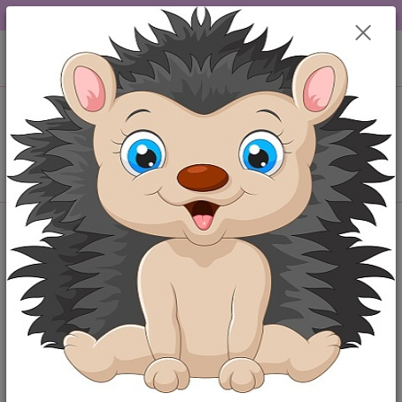
DOPRAVA OD 49,-Kč....VŠE SKLADEM.....
0
ks
+420 777259248
CZK
za
0,00 Kč
po-pá 6-18 hod
Menu
Hledat
Úvod
Dupačky
bavlna
bavlna
Upřesnit parametry
Nejnovější
Nejlevnější
Nejdražší
Zobrazuji 1-20 z 184