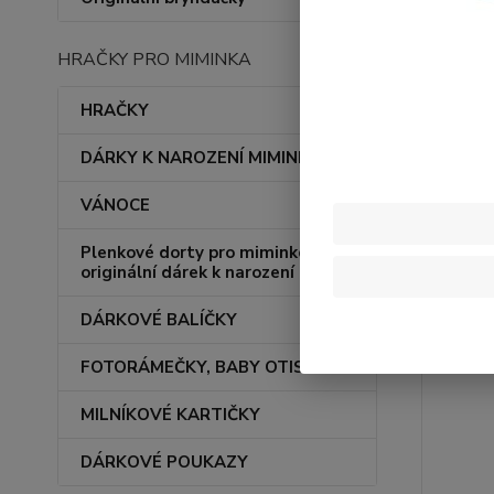
HRAČKY PRO MIMINKA
Nejnov
HRAČKY
Zobrazuji 
DÁRKY K NAROZENÍ MIMINKA
VÁNOCE
Plenkové dorty pro miminko –
originální dárek k narození
DÁRKOVÉ BALÍČKY
FOTORÁMEČKY, BABY OTISKY
MILNÍKOVÉ KARTIČKY
DÁRKOVÉ POUKAZY