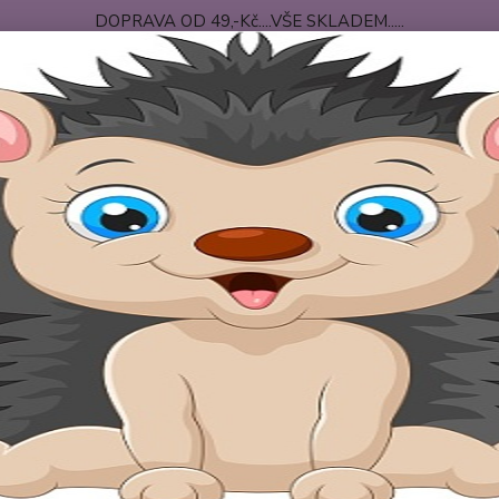
DOPRAVA OD 49,-Kč....VŠE SKLADEM.....
 PODMÍNKY
DOPRAVA-PLATBA
O NÁS
Nevíte
Hledat
+420
po-pá
ojenecké oblečení velikost 62
kojenecké punčocháče
dětské punčoc
ké punčocháče ABS
Kč
Od
Upřesnit parametr