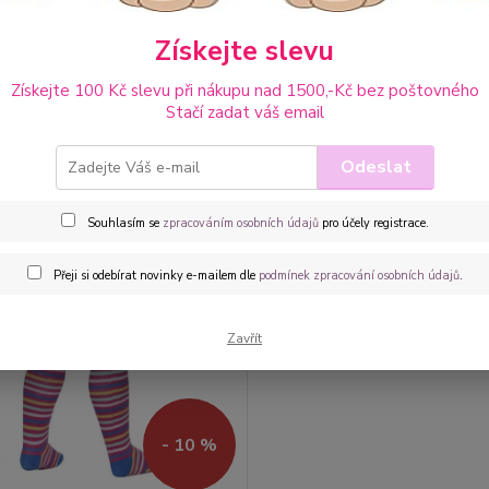
Získejte slevu
ější
Nejlevnější
Nejdražší
Získejte 100 Kč slevu při nákupu nad 1500,-Kč bez poštovného
Stačí zadat váš email
1-1 z 1
Odeslat
Souhlasím se
zpracováním osobních údajů
pro účely registrace.
Přeji si odebírat novinky e-mailem dle
podmínek zpracování osobních údajů
.
Zavřít
- 10 %