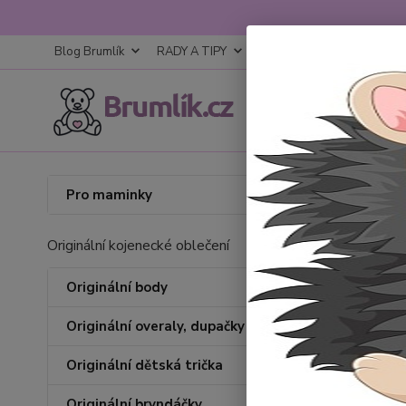
Blog Brumlík
RADY A TIPY
KONTAKTY
OBCHODNÍ
Úvod
K
Pro maminky
děts
Originální kojenecké oblečení
Originální body
Cena:
Originální overaly, dupačky
Originální dětská trička
Originální bryndáčky