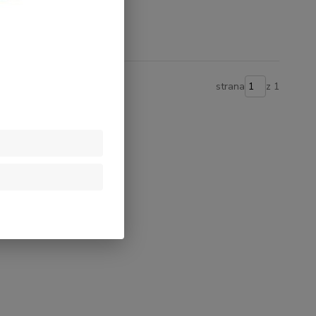
strana
z 1