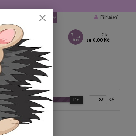
Přihlášení
CZK
 si rady? Zavolejte.
0
ks
 777259248
za
0,00 Kč
 6-18 hod
háče ABS
Do
Kč
y