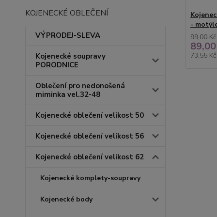
KOJENECKÉ OBLEČENÍ
Kojenec
- motýl
VÝPRODEJ-SLEVA
99,00 Kč
89,00
73,55 K
Kojenecké soupravy
PORODNICE
Oblečení pro nedonošená
miminka vel.32-48
Kojenecké oblečení velikost 50
Kojenecké oblečení velikost 56
Kojenecké oblečení velikost 62
Kojenecké komplety-soupravy
Kojenecké body