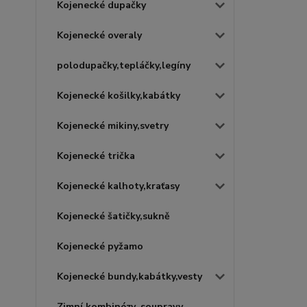
Kojenecké dupačky
Kojenecké overaly
polodupačky,tepláčky,legíny
Kojenecké košilky,kabátky
Kojenecké mikiny,svetry
Kojenecké trička
Kojenecké kalhoty,kraťasy
Kojenecké šatičky,sukně
Kojenecké pyžamo
Kojenecké bundy,kabátky,vesty
Zimní kombinézy, soupravy