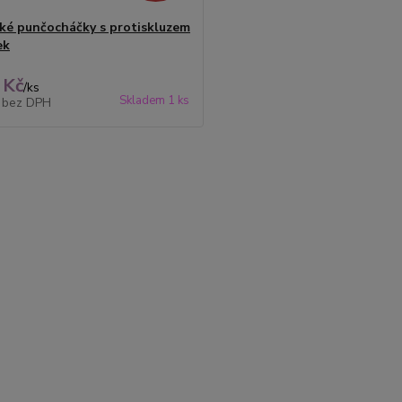
ké punčocháčky s protiskluzem
ek
 Kč
/
ks
Skladem 1 ks
č
bez DPH