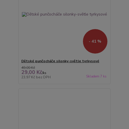
- 41 %
Dětské punčocháče silonky-světle tyrkysové
49,00 Kč
29,00 Kč
/
ks
Skladem 7 ks
23,97 Kč
bez DPH