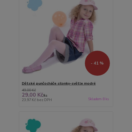
- 41 %
Dětské punčocháče silonky-světle modré
49,00 Kč
29,00 Kč
/
ks
Skladem 8 ks
23,97 Kč
bez DPH