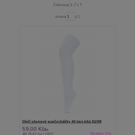
Zobrazuji 1-7 z 7
strana
z 1
Dívčí silonové punčocháčky 40 den bílá 92/98
59,00 Kč
/
ks
Skladem 3 ks
48,76 Kč
bez DPH