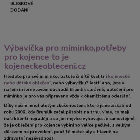
BLESKOVÉ
DODÁNÍ
Výbavička pro miminko,potřeby
pro kojence to je
kojeneckeobleceni.cz
Hledáte pro své miminko, batole či dítě kvalitní
kojenecké
nebo dětské oblečení
, nebo výbavičku? Jestli ano, jste v
našem internetovém obchodě Brumlík správně, oblečení pro
miminko je pro vás připraveno vždy k okamžitému odeslání.
Díky našim mnohaletým zkušenostem, které jsme získali od
roku 2006 ,kdy Brumlík začal působit na trhu, víme, co mají
naši klienti nejraději a co jim nejvíce vyhovuje. Je samozřejmé,
že je oblečení pro kojence vybíráno velice pečlivě, s velkým
důrazem na provedení, použité materiály a hlavně na
zdravotní nezávadnost.