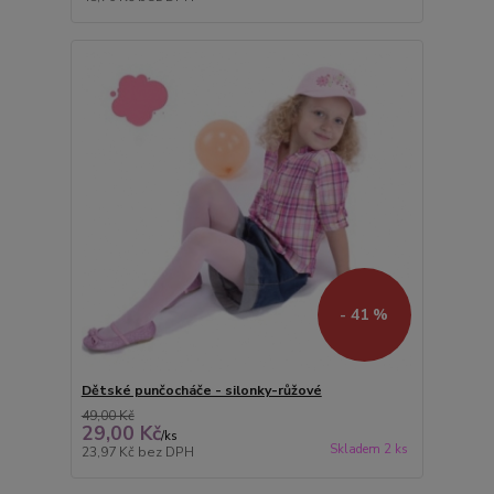
- 41 %
Dětské punčocháče - silonky-růžové
49,00 Kč
29,00 Kč
/
ks
Skladem 2 ks
23,97 Kč
bez DPH