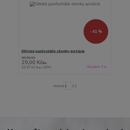
- 41 %
Dětské punčocháče silonky-pistácie
49,00 Kč
29,00 Kč
/
ks
Skladem 9 ks
23,97 Kč
bez DPH
strana
z 1