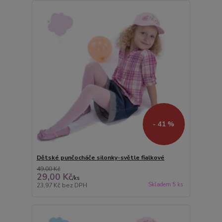
- 41 %
Dětské punčocháče silonky-světle fialkové
49,00 Kč
29,00 Kč
/
ks
Skladem 5 ks
23,97 Kč
bez DPH