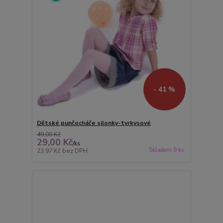
- 41 %
Dětské punčocháče silonky-tyrkysové
49,00 Kč
29,00 Kč
/
ks
Skladem 9 ks
23,97 Kč
bez DPH