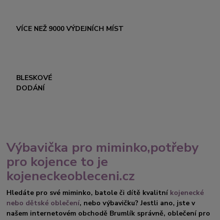
VÍCE NEŽ 9000 VÝDEJNÍCH MÍST
BLESKOVÉ
DODÁNÍ
Výbavička pro miminko,potřeby
pro kojence to je
kojeneckeobleceni.cz
Hledáte pro své miminko, batole či dítě kvalitní
kojenecké
nebo dětské oblečení
, nebo výbavičku? Jestli ano, jste v
našem internetovém obchodě Brumlík správně, oblečení pro