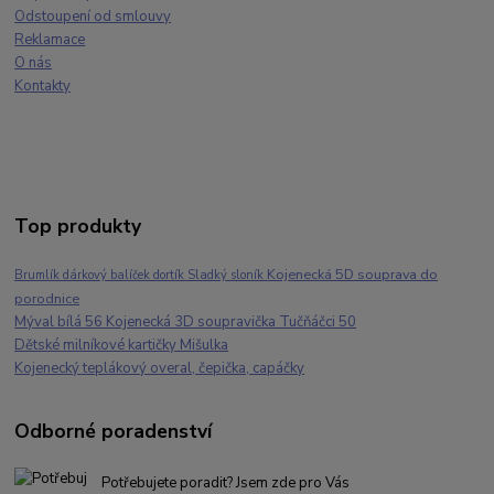
Odstoupení od smlouvy
Reklamace
O nás
Kontakty
Top produkty
Kojenecká 5D souprava do
Brumlík dárkový balíček dortík Sladký sloník
porodnice
Mýval bílá 56 Kojenecká 3D soupravička Tučňáčci 50
Dětské milníkové kartičky Mišulka
Kojenecký teplákový overal, čepička, capáčky
Odborné poradenství
Potřebujete poradit? Jsem zde pro Vás