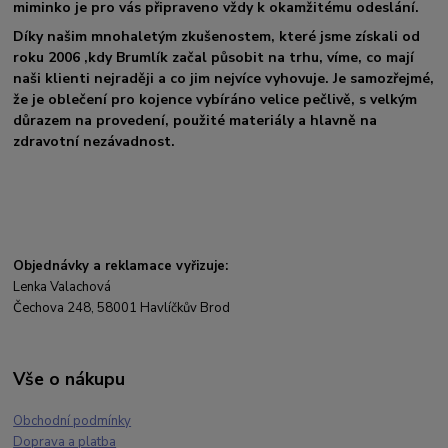
miminko je pro vás připraveno vždy k okamžitému odeslání.
Díky našim mnohaletým zkušenostem, které jsme získali od
roku 2006 ,kdy Brumlík začal působit na trhu, víme, co mají
naši klienti nejraději a co jim nejvíce vyhovuje. Je samozřejmé,
že je oblečení pro kojence vybíráno velice pečlivě, s velkým
důrazem na provedení, použité materiály a hlavně na
zdravotní nezávadnost.
Objednávky a reklamace vyřizuje:
Lenka Valachová
Čechova 248, 58001 Havlíčkův Brod
Vše o nákupu
Obchodní podmínky
Doprava a platba