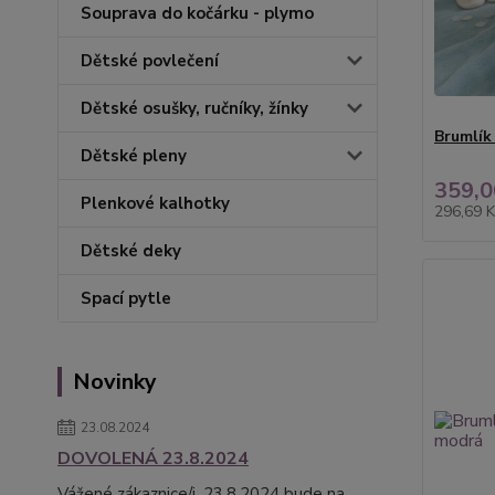
Souprava do kočárku - plymo
Dětské povlečení
Dětské osušky, ručníky, žínky
Brumlík
Dětské pleny
359,0
Plenkové kalhotky
296,69 
Dětské deky
Spací pytle
Novinky
23.08.2024
DOVOLENÁ 23.8.2024
Vážené zákaznice/i, 23.8.2024 bude na