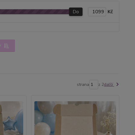
Do
Kč
y
strana
z 2
další