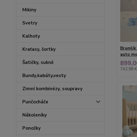
Mikiny
Svetry
Kalhoty
Brumlík
Kraťasy, šortky
auto mo
899,0
Šatičky, sukně
742,98 
Bundy,kabáty,vesty
Zimní kombinézy, soupravy
Punčocháče
Nákoleníky
Ponožky