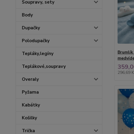
Soupravy, sety
Body
Dupačky
Polodupačky
Brumlík
Tepláky,legíny
medvíd
359,0
Teplákové,soupravy
296,69 
Overaly
Pyžama
Kabátky
Košilky
Trička