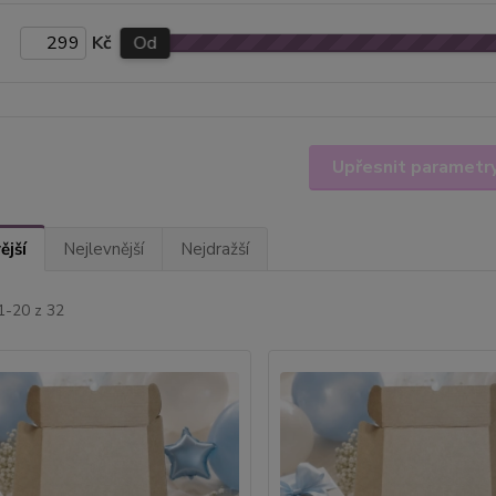
Kč
Od
Upřesnit parametr
ější
Nejlevnější
Nejdražší
1-20 z 32