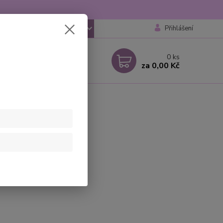
Přihlášení
CZK
 si rady? Zavolejte.
0
ks
 777259248
za
0,00 Kč
 6-18 hod