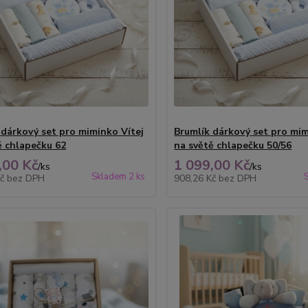
 dárkový set pro miminko Vítej
Brumlík dárkový set pro mim
ě chlapečku 62
na světě chlapečku 50/56
,00 Kč
1 099,00 Kč
/
ks
/
ks
Skladem 2 ks
Kč
bez DPH
908,26 Kč
bez DPH