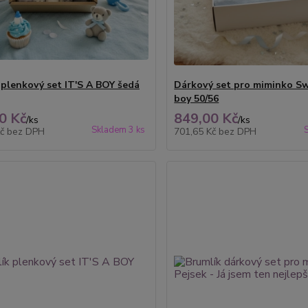
 plenkový set IT'S A BOY šedá
Dárkový set pro miminko S
boy 50/56
0 Kč
849,00 Kč
/
ks
/
ks
Skladem 3 ks
Kč
bez DPH
701,65 Kč
bez DPH