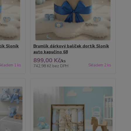
tík Sloník
Brumlík dárkový balíček dortík Sloník
auto kapučíno 68
899,00 Kč
/
ks
Skladem 1 ks
Skladem 2 ks
742,98 Kč
bez DPH