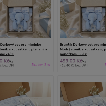
 Dárkový set pro miminko
Brumlík Dárkový set pro mi
loník s kousátkem, plenami a
Modrý sloník s kousátkem, 
mi 74/80
ponožkami 50/68
0 Kč
499,00 Kč
/
ks
/
ks
Skladem 2 ks
Kč
bez DPH
412,40 Kč
bez DPH