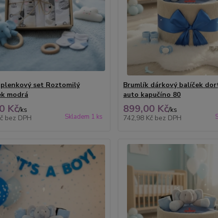
 plenkový set Roztomilý
Brumlík dárkový balíček dor
ek modrá
auto kapučíno 80
0 Kč
899,00 Kč
/
ks
/
ks
Skladem 1 ks
Kč
bez DPH
742,98 Kč
bez DPH