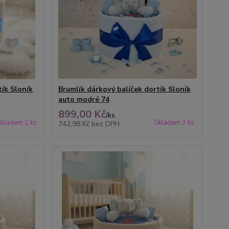
tík Sloník
Brumlík dárkový balíček dortík Sloník
auto modré 74
899,00 Kč
/
ks
Skladem 1 ks
Skladem 3 ks
742,98 Kč
bez DPH