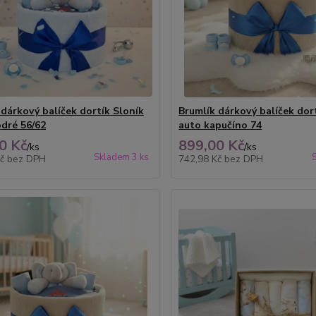
 dárkový balíček dortík Sloník
Brumlík dárkový balíček dor
dré 56/62
auto kapučíno 74
0 Kč
899,00 Kč
/
ks
/
ks
Skladem 3 ks
Kč
bez DPH
742,98 Kč
bez DPH