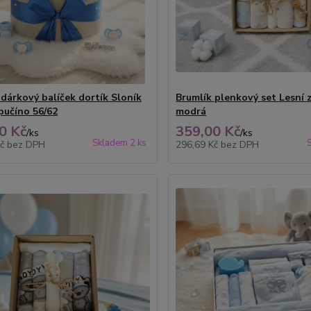
 dárkový balíček dortík Sloník
Brumlík plenkový set Lesní z
pučíno 56/62
modrá
0 Kč
359,00 Kč
/
ks
/
ks
Skladem 2 ks
Kč
bez DPH
296,69 Kč
bez DPH