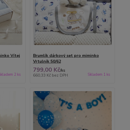
inko Vítej
Brumlík dárkový set pro miminko
Vrtulník 50/62
799,00 Kč
/
ks
Skladem 2 ks
Skladem 1 ks
660,33 Kč
bez DPH