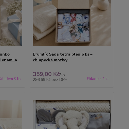
minko
Brumlík Sada tetra plen 6 ks –
plenami a
chlapecké motivy
359,00 Kč
/
ks
Skladem 3 ks
Skladem 1 ks
296,69 Kč
bez DPH