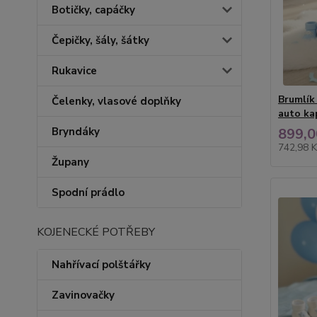
Botičky, capáčky
Čepičky, šály, šátky
Rukavice
Brumlík
Čelenky, vlasové doplňky
auto ka
Bryndáky
899,0
742,98 
Župany
Spodní prádlo
KOJENECKÉ POTŘEBY
Nahřívací polštářky
Zavinovačky