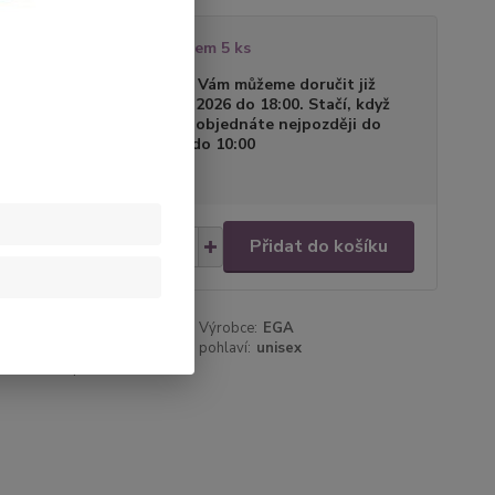
tupnost
Skladem 5 ks
a dodání
Zboží Vám můžeme doručit již
10.08.2026 do 18:00. Stačí, když
zboží objednáte nejpozději do
zítra do 10:00
9,00 Kč
/
ks
Přidat do košíku
,07 Kč
bez DPH
roduktu:
Bpl134
Výrobce:
EGA
bílá
pohlaví:
unisex
cenu / dostupnost