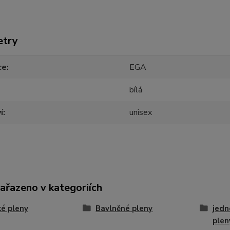
etry
ce
EGA
bílá
í
unisex
zařazeno v kategoriích
é pleny
Bavlněné pleny
jedn
plen