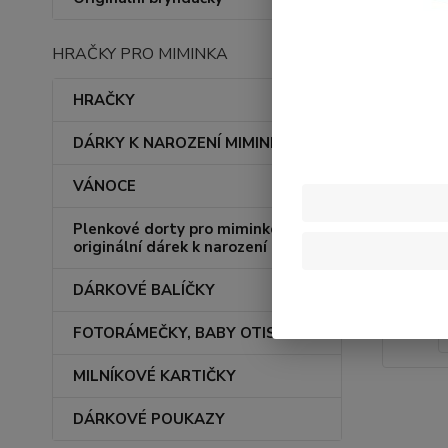
HRAČKY PRO MIMINKA
HRAČKY
DÁRKY K NAROZENÍ MIMINKA
VÁNOCE
Plenkové dorty pro miminko –
originální dárek k narození
DÁRKOVÉ BALÍČKY
FOTORÁMEČKY, BABY OTISKY
MILNÍKOVÉ KARTIČKY
DÁRKOVÉ POUKAZY