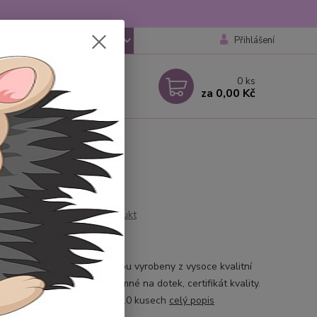
Přihlášení
CZK
 si rady? Zavolejte.
0
ks
 777259248
za
0,00 Kč
 6-18 hod
 bílé
Ohodnotit produkt
 tetra pleny - 10ks
 Luxe tetra pleny. plenky jsou vyrobeny z vysoce kvalitní
140g/m2 .Měkké velmi příjemné na dotek, certifikát kvality.
 pleny: 70x80cm Balení po 10 kusech
celý popis