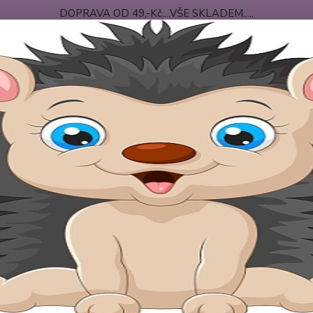
DOPRAVA OD 49,-Kč....VŠE SKLADEM.....
 PODMÍNKY
DOPRAVA-PLATBA
O NÁS
Nevíte
Hledat
+420
po-pá
ětské pleny
Dětské bavlněné pleny de Luxe - 10x bílé
ké bavlněné pleny de Luxe - 10x
Bílé
Bílé de
bavlny 
rozměr