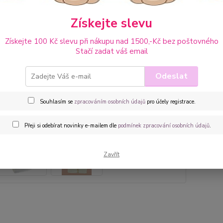
Získejte slevu
Dos
Dob
Získejte 100 Kč slevu při nákupu nad 1500,-Kč bez poštovného
Stačí zadat váš email
Odeslat
Souhlasím se
zpracováním osobních údajů
pro účely registrace.
44
371
Přeji si odebírat novinky e-mailem dle
podmínek zpracování osobních údajů
.
Číslo p
Zavřít
barva:
Hlídat 