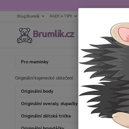
Blog Brumlík
RADY A TIPY
KONTAKTY
OBCHODNÍ
Úvod
D
Pro maminky
Děts
Originální kojenecké oblečení
Originální body
Originální overaly, dupačky
Originální dětská trička
Originální bryndáčky