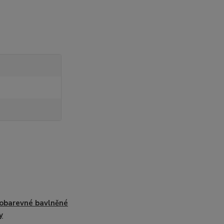
obarevné bavlněné
y