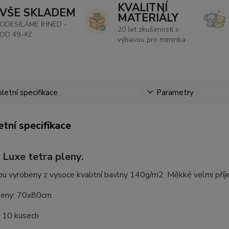
KVALITNÍ
VŠE SKLADEM
MATERIÁLY
ODESÍLÁME IHNED -
20 let zkušeností s
OD 49,-Kč
výbavou pro miminka
etní specifikace
Parametry
tní specifikace
 Luxe tetra pleny.
ou vyrobeny z vysoce kvalitní bavlny 140g/m2 .Měkké velmi příjem
leny: 70x80cm
o 10 kusech