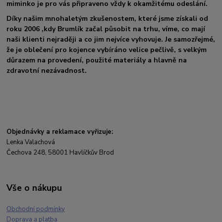
miminko je pro vás připraveno vždy k okamžitému odeslání.
Díky našim mnohaletým zkušenostem, které jsme získali od
roku 2006 ,kdy Brumlík začal působit na trhu, víme, co mají
naši klienti nejraději a co jim nejvíce vyhovuje. Je samozřejmé,
že je oblečení pro kojence vybíráno velice pečlivě, s velkým
důrazem na provedení, použité materiály a hlavně na
zdravotní nezávadnost.
Objednávky a reklamace vyřizuje:
Lenka Valachová
Čechova 248, 58001 Havlíčkův Brod
Vše o nákupu
Obchodní podmínky
Doprava a platba