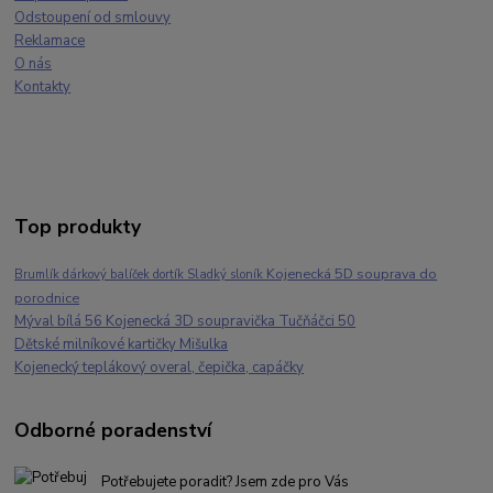
Odstoupení od smlouvy
Reklamace
O nás
Kontakty
Top produkty
Kojenecká 5D souprava do
Brumlík dárkový balíček dortík Sladký sloník
porodnice
Mýval bílá 56 Kojenecká 3D soupravička Tučňáčci 50
Dětské milníkové kartičky Mišulka
Kojenecký teplákový overal, čepička, capáčky
Odborné poradenství
Potřebujete poradit? Jsem zde pro Vás