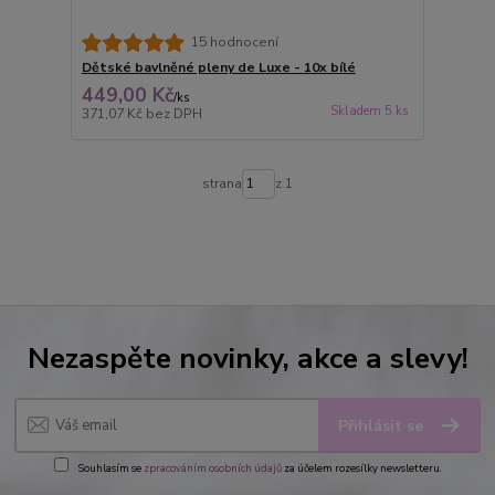
15 hodnocení
Dětské bavlněné pleny de Luxe - 10x bílé
449,00 Kč
/
ks
Skladem 5 ks
371,07 Kč
bez DPH
strana
z 1
Nezaspěte novinky, akce a slevy!
Přihlásit se
Souhlasím se
zpracováním osobních údajů
za účelem rozesílky newsletteru.