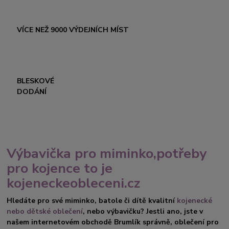
VÍCE NEŽ 9000 VÝDEJNÍCH MÍST
BLESKOVÉ
DODÁNÍ
Výbavička pro miminko,potřeby
pro kojence to je
kojeneckeobleceni.cz
Hledáte pro své miminko, batole či dítě kvalitní
kojenecké
nebo dětské oblečení
, nebo výbavičku? Jestli ano, jste v
našem internetovém obchodě Brumlík správně, oblečení pro