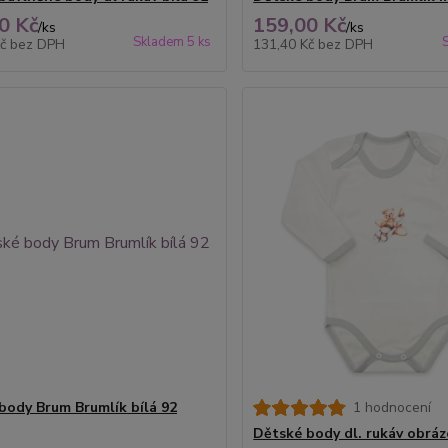
0 Kč
159,00 Kč
/
ks
/
ks
Skladem 5 ks
Kč
bez DPH
131,40 Kč
bez DPH
body Brum Brumlík bílá 92
1 hodnocení
Dětské body dl. rukáv obráz