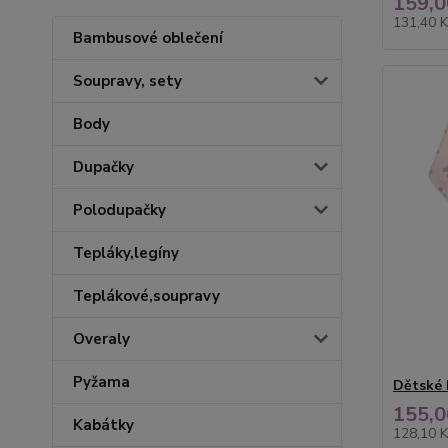
159,0
131,40 
Bambusové oblečení
Soupravy, sety
Body
Dupačky
Polodupačky
Tepláky,legíny
Teplákové,soupravy
Overaly
Pyžama
Dětské 
155,0
Kabátky
128,10 