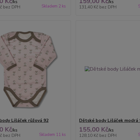
0 Kč
159,00 Kč
/
ks
/
ks
Skladem 2 ks
Kč
bez DPH
131,40 Kč
bez DPH
body Líšáček růžová 92
Dětské body Lišáček modrá 
0 Kč
155,00 Kč
/
ks
/
ks
Skladem 11 ks
Kč
bez DPH
128,10 Kč
bez DPH