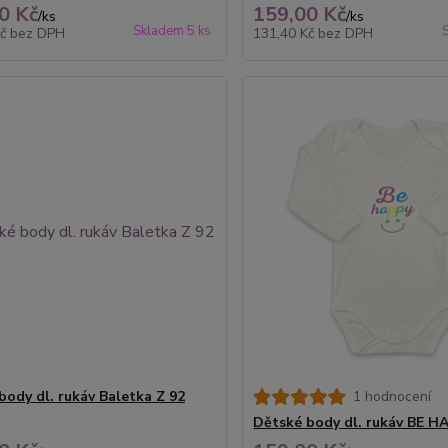
0 Kč
159,00 Kč
/
ks
/
ks
Skladem 5 ks
Kč
bez DPH
131,40 Kč
bez DPH
body dl. rukáv Baletka Z 92
1 hodnocení
Dětské body dl. rukáv BE H