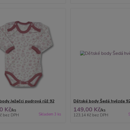
body Ježečci pudrová růž 92
Dětské body Šedá hvězda 9
0 Kč
149,00 Kč
/
ks
/
ks
Skladem 3 ks
Kč
bez DPH
123,14 Kč
bez DPH