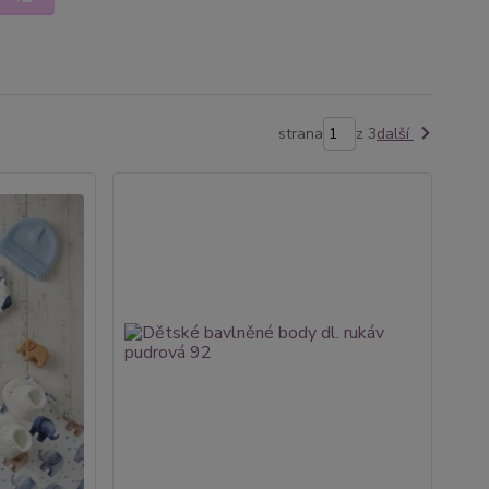
strana
z 3
další