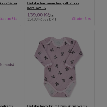
káv růžová
Dětské bavlněné body dl. rukáv
korálová 92
139,00 Kč
/
ks
Skladem 6 ks
Skladem 3 ks
114,88 Kč
bez DPH
modrá 92
Dětské body Brum Brumlík růžová 92