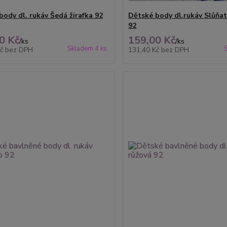
body dl. rukáv Šedá žirafka 92
Dětské body dl.rukáv Slůňat
92
0 Kč
159,00 Kč
/
ks
/
ks
Skladem 4 ks
Kč
bez DPH
131,40 Kč
bez DPH