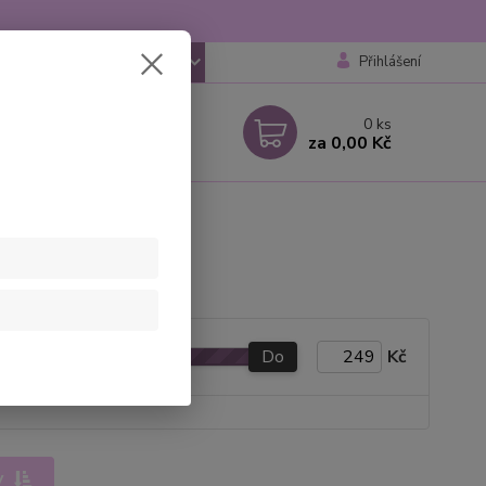
Přihlášení
CZK
 si rady? Zavolejte.
0
ks
 777259248
za
0,00 Kč
 6-18 hod
Do
Kč
y