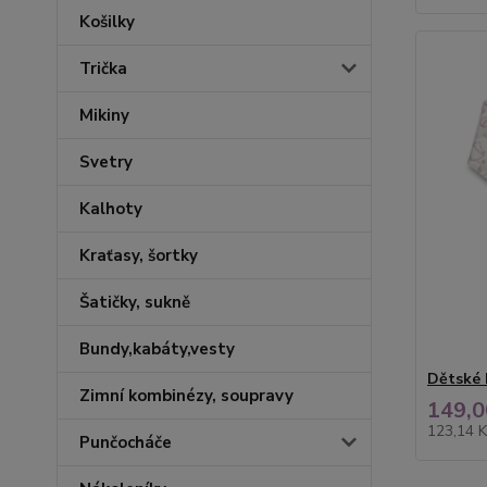
Košilky
Trička
Mikiny
Svetry
Kalhoty
Kraťasy, šortky
Šatičky, sukně
Bundy,kabáty,vesty
Dětské 
Zimní kombinézy, soupravy
149,0
123,14 
Punčocháče