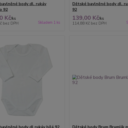
bavlněné body dl. rukáv
Dětské bavlněné body dl. ru
o 92
92
0 Kč
139,00 Kč
/
ks
/
ks
Skladem 1 ks
Kč
bez DPH
114,88 Kč
bez DPH
bavlněné body dl rukáv bílá 92
Dětské body Brum Brumlík 