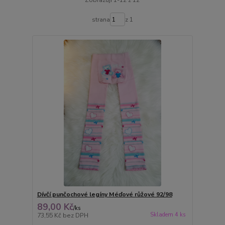
strana
z 1
Dívčí punčochové legíny Méďové růžové 92/98
89,00 Kč
/
ks
Skladem 4 ks
73,55 Kč
bez DPH