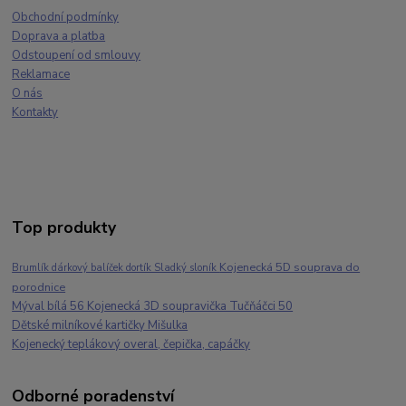
Obchodní podmínky
Doprava a platba
Odstoupení od smlouvy
Reklamace
O nás
Kontakty
Top produkty
Kojenecká 5D souprava do
Brumlík dárkový balíček dortík Sladký sloník
porodnice
Mýval bílá 56 Kojenecká 3D soupravička Tučňáčci 50
Dětské milníkové kartičky Mišulka
Kojenecký teplákový overal, čepička, capáčky
Odborné poradenství