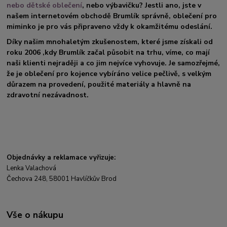
nebo dětské oblečení
, nebo výbavičku? Jestli ano, jste v
našem internetovém obchodě Brumlík správně, oblečení pro
miminko je pro vás připraveno vždy k okamžitému odeslání.
Díky našim mnohaletým zkušenostem, které jsme získali od
roku 2006 ,kdy Brumlík začal působit na trhu, víme, co mají
naši klienti nejraději a co jim nejvíce vyhovuje. Je samozřejmé,
že je oblečení pro kojence vybíráno velice pečlivě, s velkým
důrazem na provedení, použité materiály a hlavně na
zdravotní nezávadnost.
Objednávky a reklamace vyřizuje:
Lenka Valachová
Čechova 248, 58001 Havlíčkův Brod
Vše o nákupu