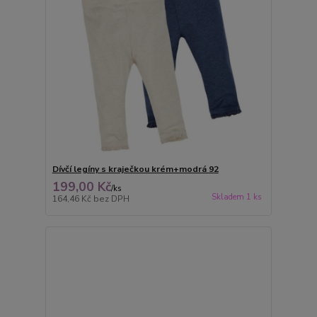
Dívčí legíny s kraječkou krém+modrá 92
199,00 Kč
/
ks
Skladem 1 ks
164,46 Kč
bez DPH