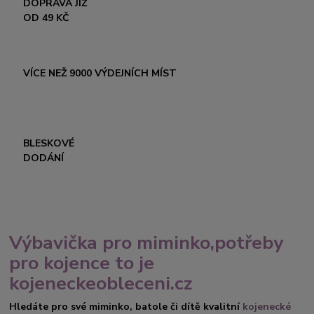
DOPRAVA JIŽ
OD 49 KČ
VÍCE NEŽ 9000 VÝDEJNÍCH MÍST
BLESKOVÉ
DODÁNÍ
Výbavička pro miminko,potřeby
pro kojence to je
kojeneckeobleceni.cz
Hledáte pro své miminko, batole či dítě kvalitní
kojenecké