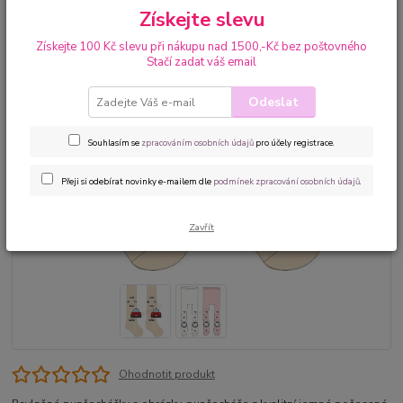
Získejte slevu
Získejte 100 Kč slevu při nákupu nad 1500,-Kč bez poštovného
Stačí zadat váš email
Odeslat
Souhlasím se
zpracováním osobních údajů
pro účely registrace.
Přeji si odebírat novinky e-mailem dle
podmínek zpracování osobních údajů
.
Zavřít
Ohodnotit produkt