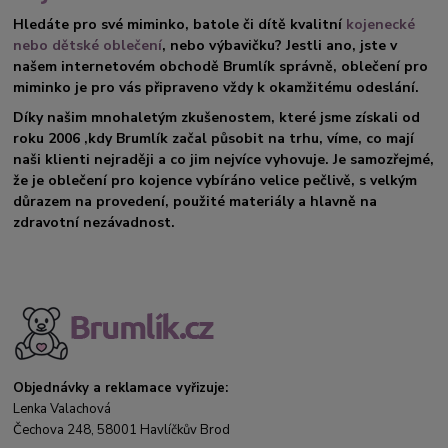
Hledáte pro své miminko, batole či dítě kvalitní
kojenecké
nebo dětské oblečení
, nebo výbavičku? Jestli ano, jste v
našem internetovém obchodě Brumlík správně, oblečení pro
miminko je pro vás připraveno vždy k okamžitému odeslání.
Díky našim mnohaletým zkušenostem, které jsme získali od
roku 2006 ,kdy Brumlík začal působit na trhu, víme, co mají
naši klienti nejraději a co jim nejvíce vyhovuje. Je samozřejmé,
že je oblečení pro kojence vybíráno velice pečlivě, s velkým
důrazem na provedení, použité materiály a hlavně na
zdravotní nezávadnost.
Objednávky a reklamace vyřizuje:
Lenka Valachová
Čechova 248, 58001 Havlíčkův Brod