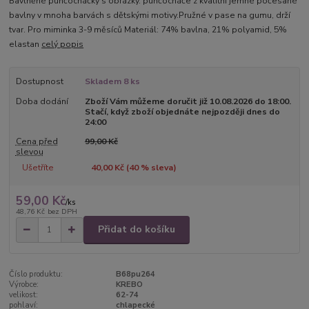
Bavlněné punčocháčky s obrázky. punčocháče z kvalitní jemné počesané
bavlny v mnoha barvách s dětskými motivy.Pružné v pase na gumu, drží
tvar. Pro miminka 3-9 měsíců Materiál: 74% bavlna, 21% polyamid, 5%
elastan
celý popis
Dostupnost
Skladem 8 ks
Doba dodání
Zboží Vám můžeme doručit již 10.08.2026 do 18:00.
Stačí, když zboží objednáte nejpozději dnes do
24:00
Cena před
99,00 Kč
slevou
Ušetříte
40,00 Kč (
40
% sleva)
59,00 Kč
/
ks
48,76 Kč
bez DPH
Přidat do košíku
Číslo produktu:
B68pu264
Výrobce:
KREBO
velikost:
62-74
pohlaví:
chlapecké