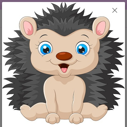
DOPRAVA OD 49,-Kč....VŠE SKLADEM.....
0
ks
+420 777259248
CZK
za
0,00 Kč
po-pá 6-18 hod
Menu
Hledat
Úvod
Punčocháče
Kojenecké bavlněné punčocháčky Auto- krémové
Kojenecké bavlněné punčocháčky
Auto- krémové