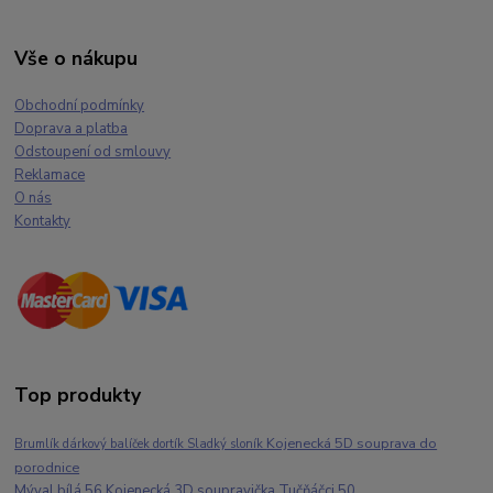
Vše o nákupu
Obchodní podmínky
Doprava a platba
Odstoupení od smlouvy
Reklamace
O nás
Kontakty
Top produkty
Kojenecká 5D souprava do
Brumlík dárkový balíček dortík Sladký sloník
porodnice
Mýval bílá 56 Kojenecká 3D soupravička Tučňáčci 50