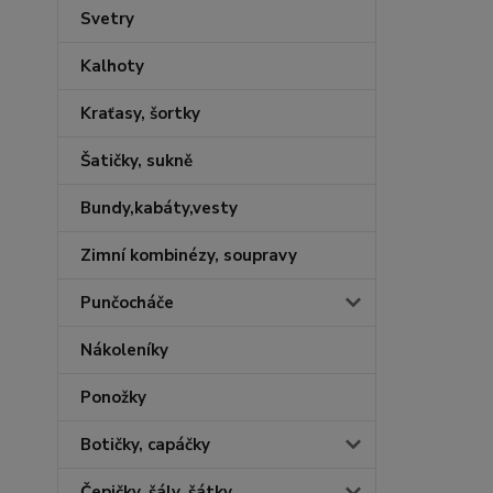
Svetry
Kalhoty
Kraťasy, šortky
Šatičky, sukně
Bundy,kabáty,vesty
Zimní kombinézy, soupravy
Punčocháče
Nákoleníky
Ponožky
Botičky, capáčky
Čepičky, šály, šátky