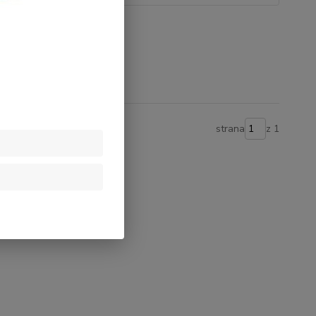
y
strana
z 1