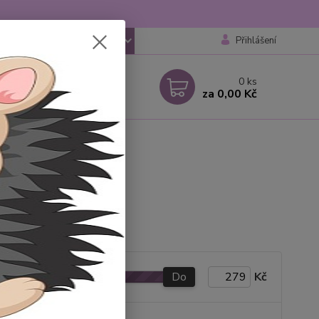
Přihlášení
CZK
 si rady? Zavolejte.
0
ks
 777259248
za
0,00 Kč
 6-18 hod
necké vesty
Do
Kč