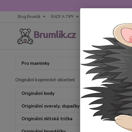
Blog Brumlík
RADY A TIPY
KONTAKTY
OBCHODNÍ
Úvod
K
Pro maminky
Koje
Originální kojenecké oblečení
Koje
Originální body
Originální overaly, dupačky
Cena:
Originální dětská trička
Originální bryndáčky