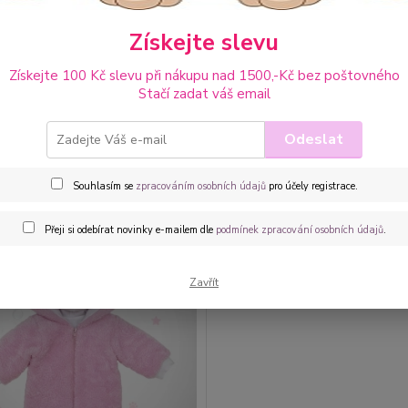
Získejte slevu
Upřesnit parametr
Získejte 100 Kč slevu při nákupu nad 1500,-Kč bez poštovného
Stačí zadat váš email
ější
Nejlevnější
Nejdražší
Odeslat
1-1 z 1
Souhlasím se
zpracováním osobních údajů
pro účely registrace.
Přeji si odebírat novinky e-mailem dle
podmínek zpracování osobních údajů
.
Zavřít