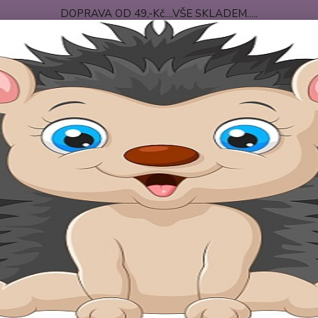
DOPRAVA OD 49,-Kč....VŠE SKLADEM.....
 PODMÍNKY
DOPRAVA-PLATBA
O NÁS
Nevíte
Hledat
+420
po-pá
ojenecké oblečení velikost 68
Kojenecké bundy,kabátky,vesty
necké bundy,kabátky,vesty
necké bundy
Kojenecké kabáty
Koje
Kč
Od