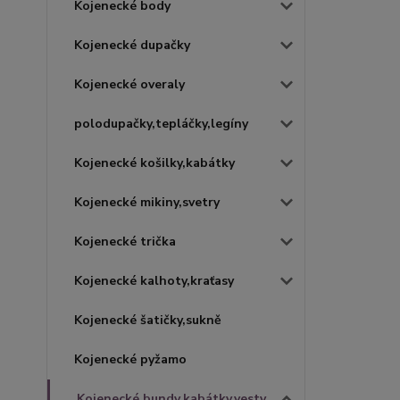
Kojenecké body
Kojenecké dupačky
Kojenecké overaly
polodupačky,tepláčky,legíny
Kojenecké košilky,kabátky
Kojenecké mikiny,svetry
Kojenecké trička
Kojenecké kalhoty,kraťasy
Kojenecké šatičky,sukně
Kojenecké pyžamo
Kojenecké bundy,kabátky,vesty