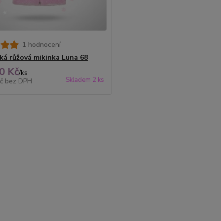
1 hodnocení
ká růžová mikinka Luna 68
0 Kč
/
ks
Skladem 2 ks
Kč
bez DPH