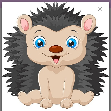
DOPRAVA OD 49,-Kč....VŠE SKLADEM.....
0
ks
+420 777259248
CZK
za
0,00 Kč
po-pá 6-18 hod
Menu
Hledat
Kategorie blogu
Maminka
Miminko
Štítky blogu
výbavička pro miminko
kojenecké oblečení
baby shower