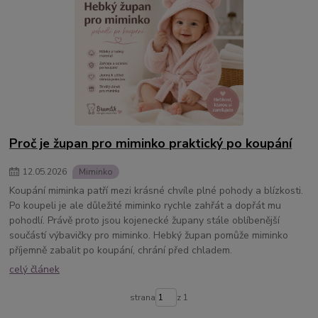
Proč je župan pro miminko praktický po koupání
12
.
05
.
2026
Miminko
Koupání miminka patří mezi krásné chvíle plné pohody a blízkosti.
Po koupeli je ale důležité miminko rychle zahřát a dopřát mu
pohodlí. Právě proto jsou kojenecké župany stále oblíbenější
součástí výbavičky pro miminko. Hebký župan pomůže miminko
příjemně zabalit po koupání, chrání před chladem.
celý článek
strana
z 1