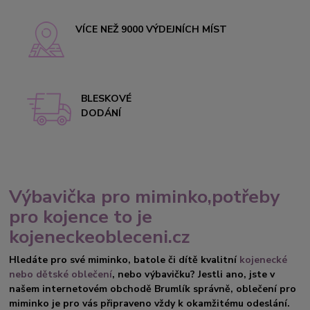
VÍCE NEŽ 9000 VÝDEJNÍCH MÍST
BLESKOVÉ
DODÁNÍ
Výbavička pro miminko,potřeby
pro kojence to je
kojeneckeobleceni.cz
Hledáte pro své miminko, batole či dítě kvalitní
kojenecké
nebo dětské oblečení
, nebo výbavičku? Jestli ano, jste v
našem internetovém obchodě Brumlík správně, oblečení pro
miminko je pro vás připraveno vždy k okamžitému odeslání.