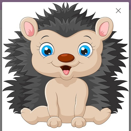
DOPRAVA OD 49,-Kč....VŠE SKLADEM.....
0
ks
+420 777259248
CZK
za
0,00 Kč
po-pá 6-18 hod
Menu
Hledat
Kategorie blogu
Maminka
Miminko
Štítky blogu
výbavička pro miminko
kojenecké oblečení
baby shower