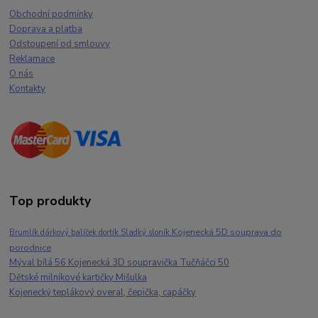
Obchodní podmínky
Doprava a platba
Odstoupení od smlouvy
Reklamace
O nás
Kontakty
Top produkty
Kojenecká 5D souprava do
Brumlík dárkový balíček dortík Sladký sloník
porodnice
Mýval bílá 56 Kojenecká 3D soupravička Tučňáčci 50
Dětské milníkové kartičky Mišulka
Kojenecký teplákový overal, čepička, capáčky