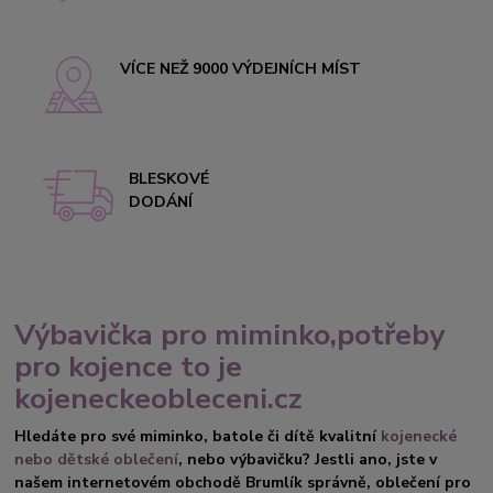
VÍCE NEŽ 9000 VÝDEJNÍCH MÍST
BLESKOVÉ
DODÁNÍ
Výbavička pro miminko,potřeby
pro kojence to je
kojeneckeobleceni.cz
Hledáte pro své miminko, batole či dítě kvalitní
kojenecké
nebo dětské oblečení
, nebo výbavičku? Jestli ano, jste v
našem internetovém obchodě Brumlík správně, oblečení pro