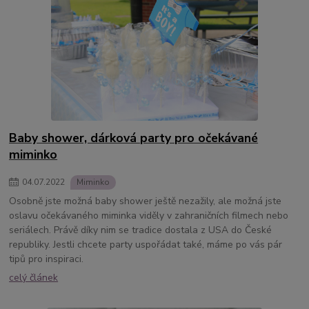
Baby shower, dárková party pro očekávané
miminko
04
.
07
.
2022
Miminko
Osobně jste možná baby shower ještě nezažily, ale možná jste
oslavu očekávaného miminka viděly v zahraničních filmech nebo
seriálech. Právě díky nim se tradice dostala z USA do České
republiky. Jestli chcete party uspořádat také, máme po vás pár
tipů pro inspiraci.
celý článek