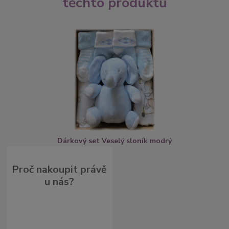
těchto produktů
Dárkový set Veselý sloník modrý
Proč nakoupit právě
u nás?