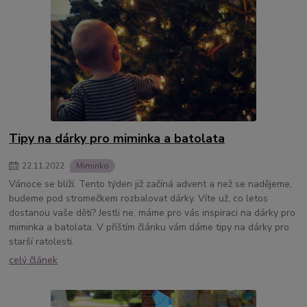
Tipy na dárky pro miminka a batolata
22
.
11
.
2022
Miminko
Vánoce se blíží. Tento týden již začíná advent a než se nadějeme,
budeme pod stromečkem rozbalovat dárky. Víte už, co letos
dostanou vaše děti? Jestli ne, máme pro vás inspiraci na dárky pro
miminka a batolata. V příštím článku vám dáme tipy na dárky pro
starší ratolesti.
celý článek