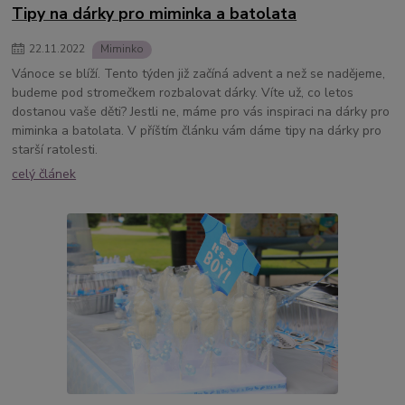
Tipy na dárky pro miminka a batolata
22
.
11
.
2022
Miminko
Vánoce se blíží. Tento týden již začíná advent a než se nadějeme,
budeme pod stromečkem rozbalovat dárky. Víte už, co letos
dostanou vaše děti? Jestli ne, máme pro vás inspiraci na dárky pro
miminka a batolata. V příštím článku vám dáme tipy na dárky pro
starší ratolesti.
celý článek