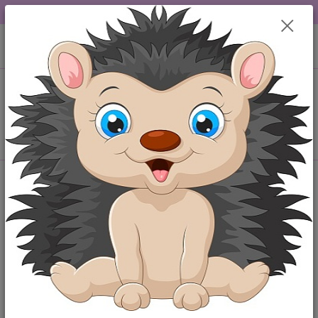
DOPRAVA OD 49,-Kč....VŠE SKLADEM.....
0
ks
+420 777259248
CZK
za
0,00 Kč
po-pá 6-18 hod
Menu
Hledat
Kategorie blogu
Maminka
Miminko
Štítky blogu
výbavička pro miminko
kojenecké oblečení
baby shower