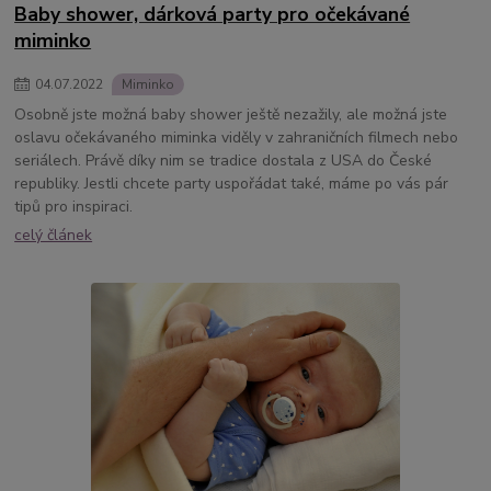
Baby shower, dárková party pro očekávané
miminko
04
.
07
.
2022
Miminko
Osobně jste možná baby shower ještě nezažily, ale možná jste
oslavu očekávaného miminka viděly v zahraničních filmech nebo
seriálech. Právě díky nim se tradice dostala z USA do České
republiky. Jestli chcete party uspořádat také, máme po vás pár
tipů pro inspiraci.
celý článek