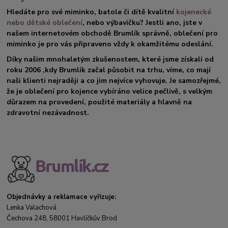
Hledáte pro své miminko, batole či dítě kvalitní
kojenecké
nebo dětské oblečení
, nebo výbavičku? Jestli ano, jste v
našem internetovém obchodě Brumlík správně, oblečení pro
miminko je pro vás připraveno vždy k okamžitému odeslání.
Díky našim mnohaletým zkušenostem, které jsme získali od
roku 2006 ,kdy Brumlík začal působit na trhu, víme, co mají
naši klienti nejraději a co jim nejvíce vyhovuje. Je samozřejmé,
že je oblečení pro kojence vybíráno velice pečlivě, s velkým
důrazem na provedení, použité materiály a hlavně na
zdravotní nezávadnost.
Objednávky a reklamace vyřizuje:
Lenka Valachová
Čechova 248, 58001 Havlíčkův Brod