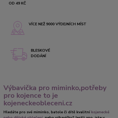
OD 49 KČ
VÍCE NEŽ 9000 VÝDEJNÍCH MÍST
BLESKOVÉ
DODÁNÍ
Výbavička pro miminko,potřeby
pro kojence to je
kojeneckeobleceni.cz
Hledáte pro své miminko, batole či dítě kvalitní
kojenecké
nebo dětské oblečení
, nebo výbavičku? Jestli ano, jste v