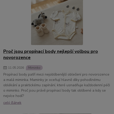
Proč jsou propínací body nejlepší volbou pro
novorozence
11
.
05
.
2026
Miminko
Propínací body patří mezi nejoblíbenější oblečení pro novorozence
a malá miminka. Maminky je oceňují hlavně díky pohodlnému
oblékání a praktickému zapínání, které usnadňuje každodenní péči
o miminko. Proč jsou právě propínací body tak oblíbené a kdy se
nejvíce hodí?
celý článek