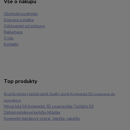
Vše o nákupu
Obchodní podmínky
Doprava a platba
Odstoupení od smlouvy
Reklamace
O nás
Kontakty
Top produkty
Kojenecká 5D souprava do
Brumlík dárkový balíček dortík Sladký sloník
porodnice
Mýval bílá 56 Kojenecká 3D soupravička Tučňáčci 50
Dětské milníkové kartičky Mišulka
Kojenecký teplákový overal, čepička, capáčky