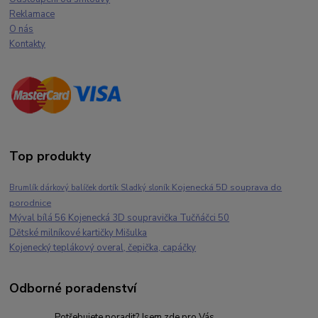
Reklamace
O nás
Kontakty
Top produkty
Kojenecká 5D souprava do
Brumlík dárkový balíček dortík Sladký sloník
porodnice
Mýval bílá 56 Kojenecká 3D soupravička Tučňáčci 50
Dětské milníkové kartičky Mišulka
Kojenecký teplákový overal, čepička, capáčky
Odborné poradenství
Potřebujete poradit? Jsem zde pro Vás