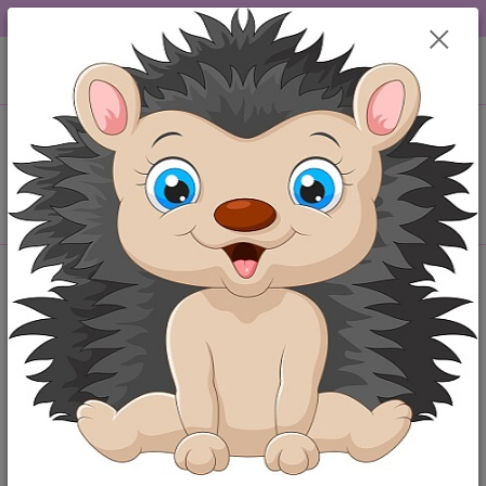
DOPRAVA OD 49,-Kč....VŠE SKLADEM.....
0
ks
+420 777259248
CZK
za
0,00 Kč
po-pá 6-18 hod
Menu
Hledat
Kategorie blogu
Maminka
Miminko
Štítky blogu
výbavička pro miminko
kojenecké oblečení
baby shower