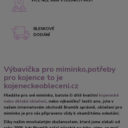
VÍCE NEŽ 9000 VÝDEJNÍCH MÍST
BLESKOVÉ
DODÁNÍ
Výbavička pro miminko,potřeby
pro kojence to je
kojeneckeobleceni.cz
Hledáte pro své miminko, batole či dítě kvalitní
kojenecké
nebo dětské oblečení
, nebo výbavičku? Jestli ano, jste v
našem internetovém obchodě Brumlík správně, oblečení pro
miminko je pro vás připraveno vždy k okamžitému odeslání.
Díky našim mnohaletým zkušenostem, které jsme získali od
roku 2006 ,kdy Brumlík začal působit na trhu, víme, co mají