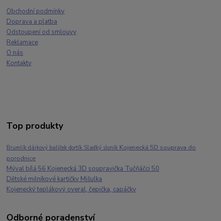
Obchodní podmínky
Doprava a platba
Odstoupení od smlouvy
Reklamace
O nás
Kontakty
Top produkty
Kojenecká 5D souprava do
Brumlík dárkový balíček dortík Sladký sloník
porodnice
Mýval bílá 56 Kojenecká 3D soupravička Tučňáčci 50
Dětské milníkové kartičky Mišulka
Kojenecký teplákový overal, čepička, capáčky
Odborné poradenství