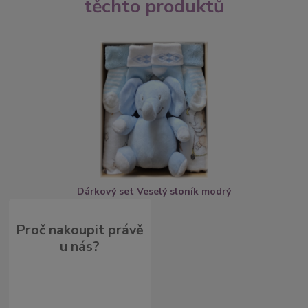
těchto produktů
Dárkový set Veselý sloník modrý
Proč nakoupit právě
u nás?