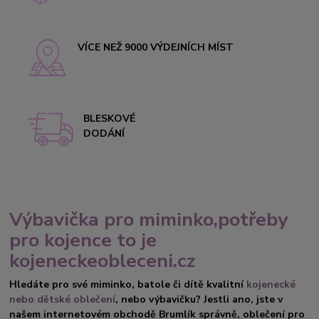
VÍCE NEŽ 9000 VÝDEJNÍCH MÍST
BLESKOVÉ
DODÁNÍ
Výbavička pro miminko,potřeby
pro kojence to je
kojeneckeobleceni.cz
Hledáte pro své miminko, batole či dítě kvalitní
kojenecké
nebo dětské oblečení
, nebo výbavičku? Jestli ano, jste v
našem internetovém obchodě Brumlík správně, oblečení pro