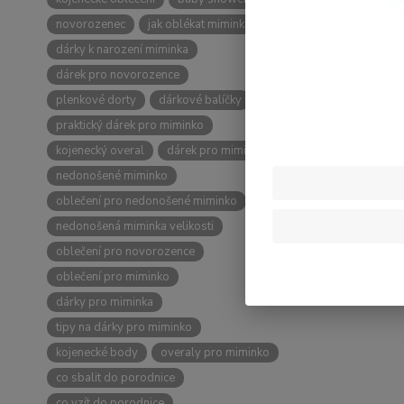
novorozenec
jak oblékat miminko
dárky k narození miminka
dárek pro novorozence
plenkové dorty
dárkové balíčky
praktický dárek pro miminko
kojenecký overal
dárek pro miminko
nedonošené miminko
oblečení pro nedonošené miminko
nedonošená miminka velikosti
oblečení pro novorozence
oblečení pro miminko
dárky pro miminka
tipy na dárky pro miminko
kojenecké body
overaly pro miminko
co sbalit do porodnice
co vzít do porodnice