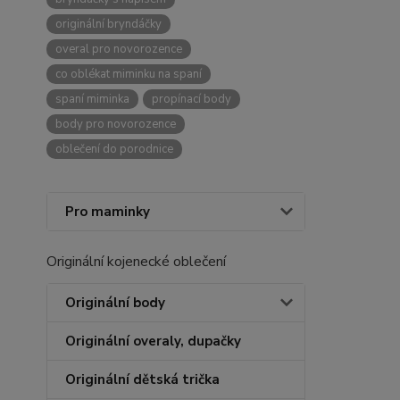
originální bryndáčky
overal pro novorozence
co oblékat miminku na spaní
spaní miminka
propínací body
body pro novorozence
oblečení do porodnice
Pro maminky
Originální kojenecké oblečení
Originální body
Originální overaly, dupačky
Originální dětská trička