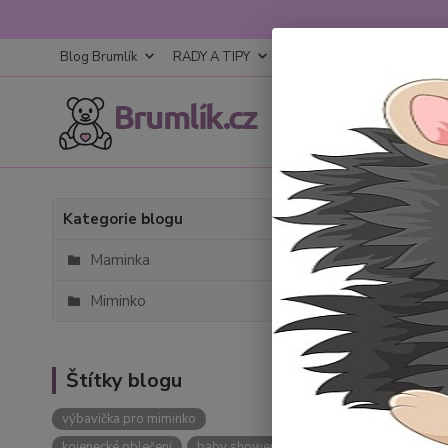
Blog Brumlík
RADY A TIPY
KONTAKTY
OBCHODNÍ
Úvod
B
Kategorie blogu
Blog
Maminka
Miminko
Vítejte n
Věříme, ž
Štítky blogu
Nejn
výbavička pro miminko
kojenecké oblečení
baby shower