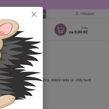
Přihlášení
CZK
 si rady? Zavolejte.
0
ks
 777259248
za
0,00 Kč
 6-18 hod
 vždy veliká událost a změna, dobrá rada se vždy hodí.