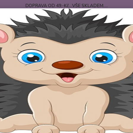
DOPRAVA OD 49,-Kč....VŠE SKLADEM.....
 PODMÍNKY
DOPRAVA-PLATBA
O NÁS
Nevíte
Hledat
+420
po-pá
log Brumlík
 Brumlík
a blogu našeho e-shopu Brumlík.
e zde najdete mnoho užitečných rad. Příchod mimnka do rodiny je
ovější články