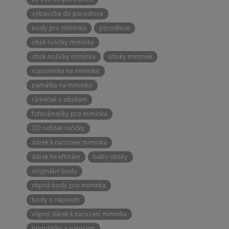
výbavička do porodnice
body pro miminko
porodnice
otisk ručičky miminka
otisk nožičky miminka
otisky miminek
vzpomínka na miminko
památka na miminko
rámeček s otiskem
fotorámečky pro miminka
3D odlitek ručičky
dárek k narození miminka
dárek ke křtinám
baby otisky
originální body
vtipná body pro miminka
body s nápisem
vtipný dárek k narození miminka
bryndáčky s nápisem