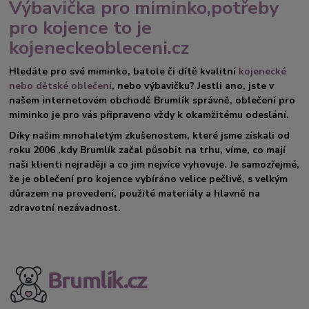
Výbavička pro miminko,potřeby
pro kojence to je
kojeneckeobleceni.cz
Hledáte pro své miminko, batole či dítě kvalitní
kojenecké
nebo dětské oblečení
, nebo výbavičku? Jestli ano, jste v
našem internetovém obchodě Brumlík správně, oblečení pro
miminko je pro vás připraveno vždy k okamžitému odeslání.
Díky našim mnohaletým zkušenostem, které jsme získali od
roku 2006 ,kdy Brumlík začal působit na trhu, víme, co mají
naši klienti nejraději a co jim nejvíce vyhovuje. Je samozřejmé,
že je oblečení pro kojence vybíráno velice pečlivě, s velkým
důrazem na provedení, použité materiály a hlavně na
zdravotní nezávadnost.