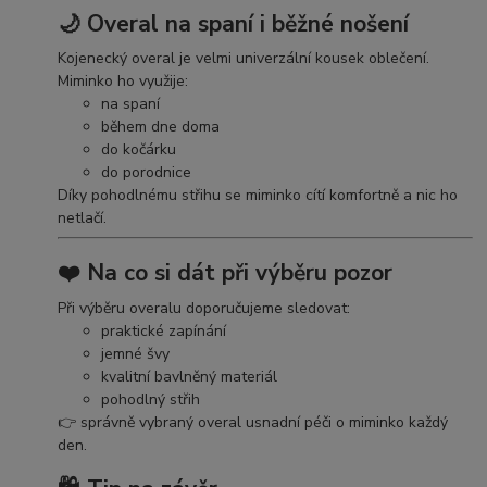
🌙 Overal na spaní i běžné nošení
Kojenecký overal je velmi univerzální kousek oblečení.
Miminko ho využije:
na spaní
během dne doma
do kočárku
do porodnice
Díky pohodlnému střihu se miminko cítí komfortně a nic ho
netlačí.
❤️ Na co si dát při výběru pozor
Při výběru overalu doporučujeme sledovat:
praktické zapínání
jemné švy
kvalitní bavlněný materiál
pohodlný střih
👉 správně vybraný overal usnadní péči o miminko každý
den.