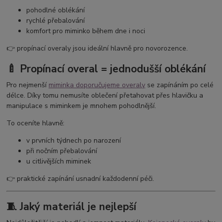
pohodlné oblékání
rychlé přebalování
komfort pro miminko během dne i noci
👉 propínací overaly jsou ideální hlavně pro novorozence.
🍼 Propínací overal = jednodušší oblékání
Pro nejmenší
miminka doporučujeme overaly
se zapínáním po celé
délce. Díky tomu nemusíte oblečení přetahovat přes hlavičku a
manipulace s miminkem je mnohem pohodlnější.
To oceníte hlavně:
v prvních týdnech po narození
při nočním přebalování
u citlivějších miminek
👉 praktické zapínání usnadní každodenní péči.
🧵 Jaký materiál je nejlepší