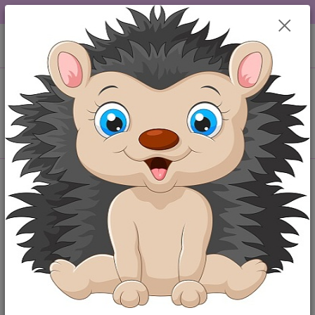
DOPRAVA OD 49,-Kč....VŠE SKLADEM.....
0
ks
+420 777259248
CZK
za
0,00 Kč
po-pá 6-18 hod
Menu
Hledat
Kategorie blogu
Maminka
Miminko
Štítky blogu
výbavička pro miminko
kojenecké oblečení
baby shower