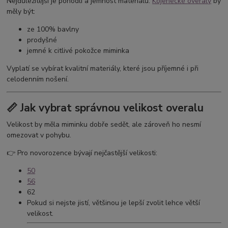
Nejdůležitější je pohodlí a jemnost materiálu.
Kojenecké overaly
by
měly být:
ze 100% bavlny
prodyšné
jemné k citlivé pokožce miminka
Vyplatí se vybírat kvalitní materiály, které jsou příjemné i při
celodenním nošení.
📏 Jak vybrat správnou velikost overalu
Velikost by měla miminku dobře sedět, ale zároveň ho nesmí
omezovat v pohybu.
👉 Pro novorozence bývají nejčastější velikosti:
50
56
62
Pokud si nejste jistí, většinou je lepší zvolit lehce větší
velikost.