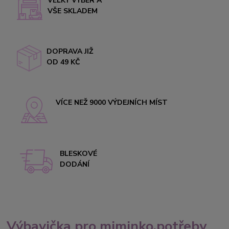
VELKÝ VÝBĚR A
VŠE SKLADEM
DOPRAVA JIŽ
OD 49 KČ
VÍCE NEŽ 9000 VÝDEJNÍCH MÍST
BLESKOVÉ
DODÁNÍ
Výbavička pro miminko,potřeby