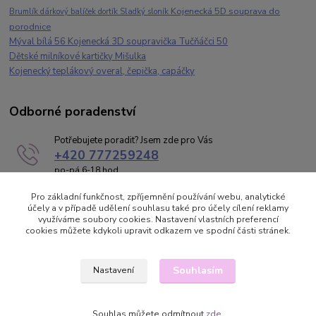
Kojenecká 5D souprava do
Brumlík dárkový balíček dortík Sladký sloník
porodnice
Mýval bílá 56 Kojenecká 3D soupravička Tučňáčci 50
Dětské milníkové kartičky Mišulka
Kojenecký teplákový overal, čepička, capáčky
Odborné poradenství
Potřebujete poradit? Jsem zde pro Vás
+420 777259248
po-pá 6-18 hod
brumlik@kojeneckeobleceni.cz
Pro základní funkčnost, zpříjemnění používání webu, analytické
účely a v případě udělení souhlasu také pro účely cílení reklamy
využíváme soubory cookies. Nastavení vlastních preferencí
cookies můžete kdykoli upravit odkazem ve spodní části stránek.
Souhlasím
Nastavení
© 2026
Kojenecké oblečení Brumlík
- kojeneckeobleceni.cz Všechna práva
vyhrazena.
Eshop rychle design na míru
: PoradnyWeb.cz
Souhlas můžete odmítnout
zde
.