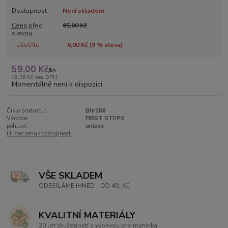
Dostupnost
Není skladem
Cena před
65,00 Kč
slevou
Ušetříte
6,00 Kč (
9
% sleva)
59,00 Kč
/
ks
48,76 Kč
bez DPH
Momentálně není k dispozici
Číslo produktu:
Bhr266
Výrobce:
FIRST STEPS
pohlaví:
unisex
Hlídat cenu / dostupnost
VŠE SKLADEM
ODESÍLÁME IHNED - OD 49,-Kč
KVALITNÍ MATERIÁLY
20 let zkušeností s výbavou pro miminka