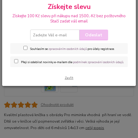
Získejte slevu
Získejte 100 Kč slevu při nákupu nad 1500,-Kč bez poštovného
Stačí zadat váš email
Odeslat
Souhlasím se
zpracováním osobních údajů
pro účely registrace.
Přeji si odebírat novinky e-mailem dle
podmínek zpracování osobních údajů
.
Zavřít
Ohodnotit produkt
Kvalitní plastová knížka s obrázky Pro miminka vhodná při hraní ve vodě.
Dítě se v knížce učí pojmenovat zvířátka i věci. Velká výhoda je její
omyvatelnost. Pro děti od 6 měsíců 14x13 cm
celý popis