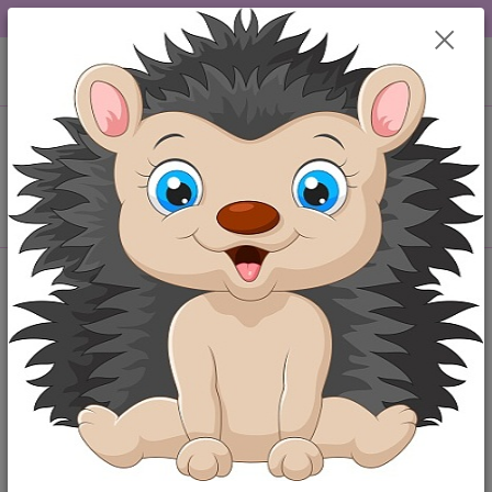
DOPRAVA OD 49,-Kč....VŠE SKLADEM.....
0
ks
+420 777259248
CZK
za
0,00 Kč
po-pá 6-18 hod
Menu
Hledat
Úvod
HRAČKY
Dětská knížka do vody ŽELVIČKA
Dětská knížka do vody ŽELVIČKA